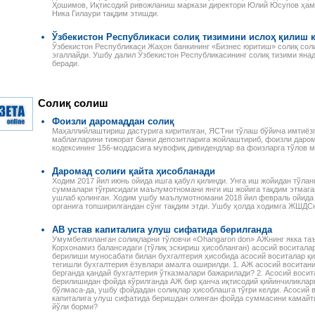
Ҳошимов, Иқтисодий ривожланиш маркази директори Юлий Юсупов ҳамд
Ника Гилаури тақдим этишди.
Ўзбекистон Республикаси солиқ тизимини ислоҳ қилиш 
Ўзбекистон Республикаси Жаҳон банкининг «Бизнес юритиш» солиқ сол
эгаллайди. Ушбу далил Ўзбекистон Республикасининг солиқ тизими яна
беради.
Солиқ солиш
Фоизли даромаддан солиқ
Маҳаллийлаштириш дастурига киритилган, ЯСТни тўлаш бўйича имтиёзг
маблағларини тижорат банки депозитларига жойлаштириб, фоизли даром
кодексининг 156-моддасига мувофиқ дивидендлар ва фоизларга тўлов 
Даромад солиғи қайта ҳисобланади
Ходим 2017 йил июнь ойида ишга қабул қилинди. Унга иш жойидан тўл
суммалари тўғрисидаги маълумотномани янги иш жойига тақдим этмага
ушлаб қолинган. Ходим ушбу маълумотномани 2018 йил февраль ойида 
Налоговое законодательство
Годовой отчет–2013
органига топширилгандан сўнг тақдим этди. Ушбу ҳолда ходимга ЖШДС
Республики Узбекистан
Издательство «Norma»
Сборник нормативно-
предлагает новую
АВ устав капиталига улуш сифатида берилганда
правовых актов
электронную книгу для
 ПЕРСОНАЛОМ II
Умумбелгиланган солиқларни тўловчи «Оhangaron don» АЖнинг якка та
Данное электронное издание
бухгалтеров. В пособии
ЕННОСТИ
Корхонамиз балансидаги (тўлиқ эскириш ҳисобланган) асосий воситал
по сути представляет собой
специалисты подробно, по
РУДА
берилиши муносабати билан бухгалтерия ҳисобида асосий воситалар қ
сборник нормативно-
строкам баланса, разъясня
тегишли бухгалтерия ёзувлари амалга оширилди. 1. АЖ асосий воситан
ссмотрены вопросы
правовых актов по налоговому
порядок учета финансово-
берганда қандай бухгалтерия ўтказмалари бажарилади? 2. Асосий восит
да отдельных
берилишидан фойда кўрилганда АЖ бир қанча иқтисодий қийинчиликларг
законодательству Республики
хозяйственных операций и и
аботников, в
бўлмаса-да, ушбу фойдадан солиқлар ҳисоблашга тўғри келди. Асосий 
Узбекистан. В него вошли все
налоговые последствия.
сферах и случаях.
капиталига улуш сифатида беришдан олинган фойда суммасини камайт
законы, указы,
Разъяснения
и, раскрыты
йўли борми?
постановления,
сопровождаются актуальны