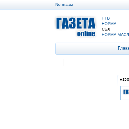
Norma.uz
НТВ
НОРМА
СБХ
НОРМА МАСЛ
Глав
«Со