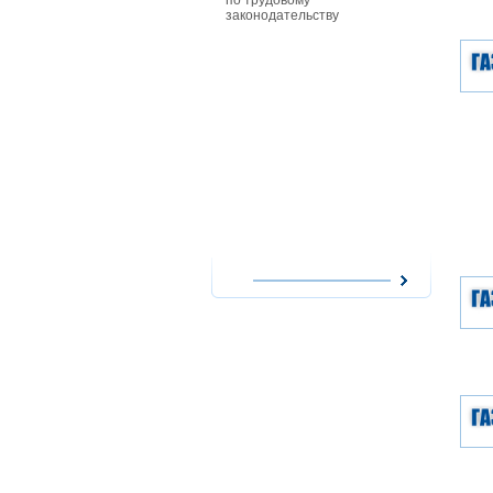
по трудовому
особенност
законодательству
совместите
работников
действующи
при приеме
совместите
им заработ
повременно
форме опла
сезонных р
работникам
особенност
надомного 
работодате
использова
надомников
расходов н
оплата их т