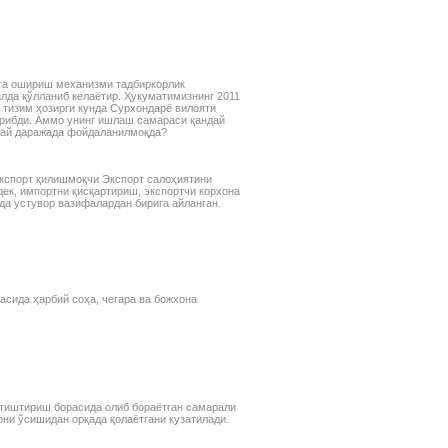
рассматриваемых объектов:
основных средств,
нематериальных активов,
финансовых инвестиций и др.
лга ошириш механизми тадбиркорлик
лда қўлланиб келаётир. Ҳукуматимизнинг 2011
р тизим ҳозирги кунда Сурхондарё вилояти
рибди. Аммо унинг ишлаш самараси қандай
 қай даражада фойдаланилмоқда?
кспорт қилишмоқчи Экспорт салоҳиятини
ек, импортни қисқартириш, экспортчи корхона
а устувор вазифалардан бирига айланган.
асида ҳарбий соҳа, чегара ва божхона
етиштириш борасида олиб бораётган самарали
ни ўсишидан орқада қолаётгани кузатилади.