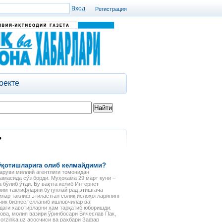
Регистрация
оекте
ь
ўқотишларига олиб келмайдими?
аруви миллий агентлиги томонидан
амасида сўз борди. Муҳокама 29 март куни –
 бўлиб ўтди. Бу вақтга келиб Интернет
рим таклифларни бутунлай рад этишгача
лар таклиф этилаётган солиқ ислоҳотларининг
чик бизнес, ёлланиб ишловчилар ва
даги хавотирларни ҳам тарқатиб юборишди.
ова, молия вазири ўринбосари Вячеслав Пак,
orzinka.uz асосчиси ва раҳбари Зафар