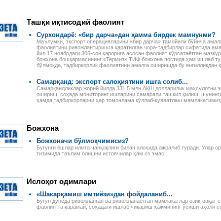
и оплаты труда
распоряжения Президента
примерами и конкретными
лей, сезонных
Республики Узбекистан,
расчетами, с учетом всех
 и надомников —
постановления и
изменений и дополнений,
е ограничения
Ташқи иқтисодий фаолият
распоряжения Кабинета
внесенных в
 на работу
министров Республики
законодательство.
лей, начисление
Сурхондарё: «бир дарча»дан ҳамма бирдек мамнунми?
Узбекистан,
ной платы при
Маълумки, экспорт операцияларини «бир дарча» тамойили бўйича ама
зарегистрированные
фаолиятини ривожлантиришга қаратилган чора-тадбирлар сифатида ама
й и сдельной
Министерством юстиции
йил 17 ноябрдаги 305-сон қарорига асосан фаолият кўрсатаётган мазку
ты труда, виды
божхона бошқармасининг «Термиз» ТИФ божхона постида ҳам ишлаб ту
Республики Узбекистан, а
абот и расчеты с
бўлмоқда, тадбиркорлик фаолиятини амалга оширишда бу енгилликдан
также иные нормативные
и-сезонщиками,
акты, в том числе
и организации
ведомственные и местные,
Самарқанд: экспорт салоҳиятини ишга солиб...
труда и выгоды
касающиеся вопросов
Самарқандликлар жорий йилда 331,5 млн АҚШ долларилик маҳсулотни э
лей при
налогообложения.
ошириш, соҳада мониторинг ишларини самарали ташкил қилиш, шунингд
нии труда
ҳамда тадбиркорларни ҳар томонлама қўллаб-қувватлаш мамлакатимизд
, возмещение
адомников и
руда.
Божхона
Божхоначи бўлмоқчимисиз?
Бугунги ёшлар илмга чанқоқлиги билан алоҳида ажралиб туради. Улар ор
тизимида таълим олишни истовчилар ҳам оз эмас.
Ислоҳот одимлари
«Шакарқамиш имтиёзи»дан фойдаланиб...
Бугун дунёда ривожланган ва ривожланаётган мамлакатлар озиқ-овқат 
фаолиятга қарамай, соҳадаги ишлаб чиқариш ҳажмининг ўсиши аҳоли со