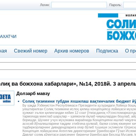
Логин:
Пароль:
АХАТЧИ
ная
Свежий номер
Архив номеров
Подписка
О пр
лиқ ва божхона хабарлари», №14, 2018й. 3 апрел
Долзарб мавзу
Солиқ тизимини тубдан яхшилаш вақтинчалик бюджет й
Бу ҳақда Ўзбекистон Республикаси Президенти ҳузуридаги Лойиҳа бошқ
уюштирилган Солиқ тизимини ислоҳ қилиш концепцияси лойиҳаси муҳок
ҳужжат эълон қилингандан кейин 12 соат ўтмасданоқ «Ўзэкспомарказ»да
тармоғида минглаб шарҳлар – ҳаяжонли ёқлаб чиқишлардан бошлаб, ай
боришди. Шунинг учун муҳокама жараёнида Концепцияни ишлаб чиқувчи
асосий йўналишларини тақдим этибгина қолмай, балки солиқ юкининг ки
тадбиркорларнинг дивидендларига оғир бўлиб тушиши эҳтимоли тўғриси
Концепция лойиҳасини Агентлик директорининг ўринбосари Гўзал Ислом
Давлат солиқ қўмитаси раисининг биринчи ўринбосари Беҳзод Мусаев, k