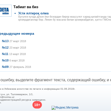
Табиат ва биз
Усти ялтироқ олма
Бугунги кунда дўкон ёки бозордан бирор маҳсулот харид қилаётганда т
қизиқадиганлар бор. Лекин бу масала билан қизиқмайдиган, ҳатто ГМОни
редыдущие номера
№13
27 март 2018
№12
23 март 2018
№11
13 март 2018
№10
6 март 2018
№09
27 февраль 2018
ошибку, выделите фрагмент текста, содержащий ошибку, и н
в Узбекском агентстве по печати и информации 01.06.2018г.
 р-н, ул. Таллимаржон, 1/1.
min@norma.uz
с администрацией ресурса запрещено.
ы.
18+