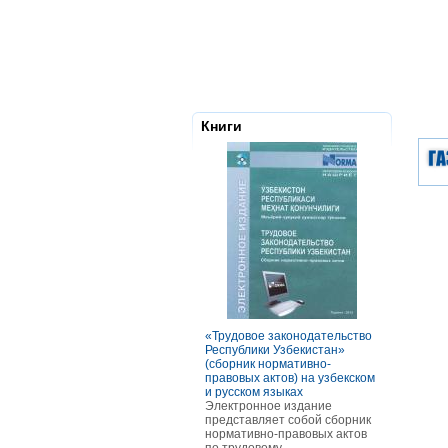
Книги
«Трудовое законодательство
РАСЧЕТЫ С
Республики Узбекистан»
ТОМ ОСОБ
(сборник нормативно-
ОПЛАТЫ Т
правовых актов) на узбекском
В книге ра
и русском языках
оплаты тру
Электронное издание
категорий р
представляет собой сборник
отдельных 
нормативно-правовых актов
В частност