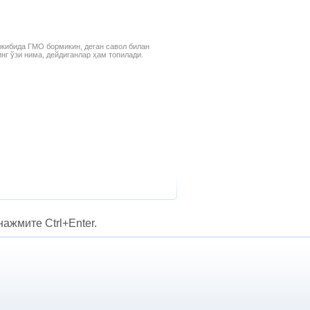
аркибида ГМО бормикин, деган савол билан
нг ўзи нима, дейдиганлар ҳам топилади.
ажмите Ctrl+Enter.