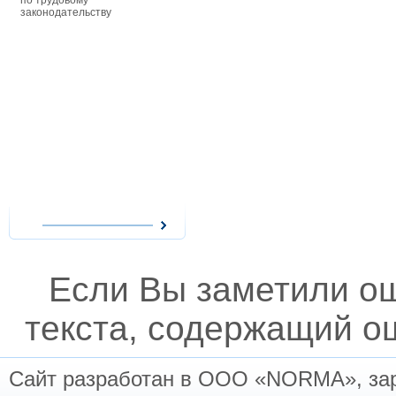
по трудовому
особенности оплаты труда
распоряжени
законодательству
совместителей, сезонных
Республики У
работников и надомников —
постановлен
действующие ограничения
распоряжени
при приеме на работу
министров Р
совместителей, начисление
Узбекистан,
им заработной платы при
зарегистрир
повременной и сдельной
Министерств
форме оплаты труда, виды
Республики У
сезонных работ и расчеты с
также иные 
работниками-сезонщиками,
акты, в том 
особенности организации
ведомственн
надомного труда и выгоды
касающиеся 
работодателей при
налогооблож
использовании труда
надомников, возмещение
расходов надомников и
оплата их труда.
Если Вы заметили о
текста, содержащий ош
Сайт разработан в ООО «NORMA», заре