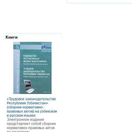
Книги
Налоговое з
Республики 
Сборник нор
правовых ак
«Трудовое законодательство
РАСЧЕТЫ С ПЕРСОНАЛОМ II
Данное элек
Республики Узбекистан»
ТОМ ОСОБЕННОСТИ
по сути пред
(сборник нормативно-
ОПЛАТЫ ТРУДА
сборник нор
правовых актов) на узбекском
В книге рассмотрены вопросы
правовых акт
и русском языках
оплаты труда отдельных
законодател
Электронное издание
категорий работников, в
Узбекистан. 
представляет собой сборник
отдельных сферах и случаях.
законы, указ
нормативно-правовых актов
В частности, раскрыты
постановлен