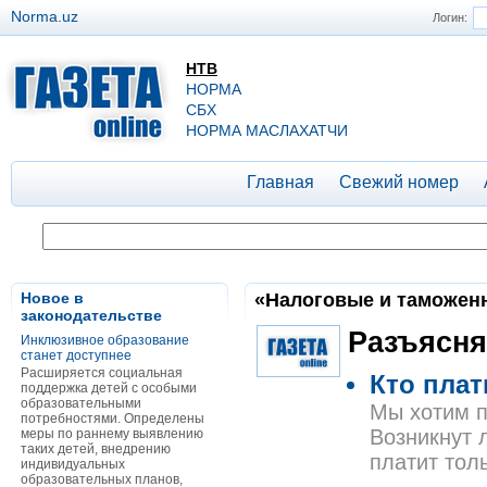
Norma.uz
Логин:
НТВ
НОРМА
СБХ
НОРМА МАСЛАХАТЧИ
Главная
Свежий номер
Новое в
«Налоговые и таможенны
законодательстве
Разъясня
Инклюзивное образование
станет доступнее
Расширяется социальная
Кто плат
поддержка детей с особыми
образовательными
Мы хотим п
потребностями. Определены
Возникнут 
меры по раннему выявлению
таких детей, внедрению
платит толь
индивидуальных
образовательных планов,