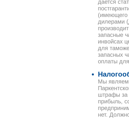
дается ста
постгарант
(имеющего 
дилерами (
производит
запасные ч
инвойсах ц
для таможе
запасных ч
оплаты для
Налогоо
Мы являемс
Паркентско
штрафы за 
прибыль, с
предприним
нет. Должн