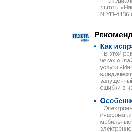
Специальн
льготы «Нав
N УП-4436 о
Рекоменд
Как испр
В этой рек
чеках онла
услуги «Ин
юридически
запущенный
ошибки в ч
Особенно
Электронна
информацио
мобильные 
электронно