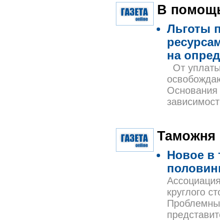
В помощ
Льготы 
ресурсам
на опре
От уплаты 
освобождаю
Основания 
зависимост
Таможня
Новое в
половин
Ассоциация
круглого с
Проблемные
представит