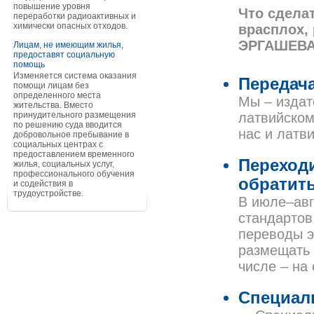
повышение уровня
Что сделат
переработки радиоактивных и
химически опасных отходов.
врасплох,
ЭРГАШЕВА
Лицам, не имеющим жилья,
предоставят социальную
помощь
Изменяется система оказания
Передача
помощи лицам без
определенного места
Мы – издат
жительства. Вместо
принудительного размещения
латвийском
по решению суда вводится
нас и латв
добровольное пребывание в
социальных центрах с
предоставлением временного
Переход
жилья, социальных услуг,
профессионального обучения
обратит
и содействия в
трудоустройстве.
В июле–авг
стандартов
переводы э
размещать 
числе – на 
Специал