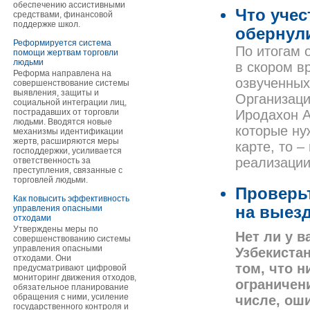
обеспечению ассистивными
Что учес
средствами, финансовой
поддержке школ.
обернул
Реформируется система
По итогам 
помощи жертвам торговли
людьми
в скором в
Реформа направлена на
озвученных
совершенствование системы
выявления, защиты и
Организаци
социальной интеграции лиц,
пострадавших от торговли
Иродахон 
людьми. Вводятся новые
которые ну
механизмы идентификации
жертв, расширяются меры
карте, то 
господдержки, усиливается
реализации
ответственность за
преступления, связанные с
торговлей людьми.
Проверьт
Как повысить эффективность
управления опасными
на выез
отходами
Утверждены меры по
Нет ли у 
совершенствованию системы
управления опасными
Узбекиста
отходами. Они
том, что н
предусматривают цифровой
мониторинг движения отходов,
ограничен
обязательное планирование
обращения с ними, усиление
числе, ош
государственного контроля и