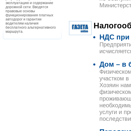
эксплуатацию и содержание
Министерст
дорожной сети. Вводятся
правовые основы
функционирования платных
автодорог и гарантии
Налогоо
водителям наличия
бесплатного альтернативного
маршрута.
НДС при
Предприяти
исчисляетс
Дом – в 
Физическом
участком в
Хозяин нам
физическом
проживающи
необходимы
услуги и п
последстви