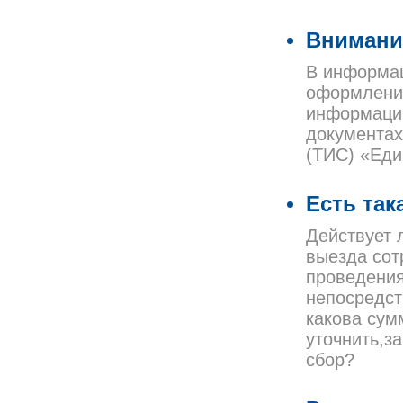
Внимани
В информац
оформления
информации
документа
(ТИС) «Еди
Есть так
Действует 
выезда сот
проведения
непосредст
какова сум
уточнить,з
сбор?