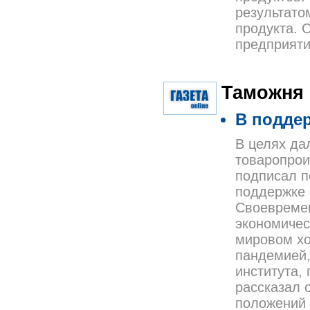
результато
продукта. 
предприят
Таможня
В подде
В целях да
товаропрои
подписал п
поддержке 
Своевремен
экономичес
мировом хо
пандемией,
института,
рассказал 
положений 