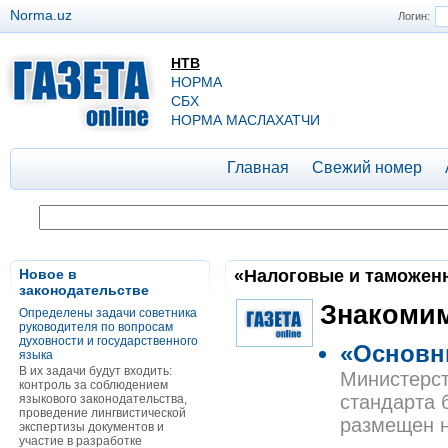
Norma.uz
Логин:
НТВ
НОРМА
СБХ
НОРМА МАСЛАХАТЧИ
Главная
Свежий номер
Новое в
«Налоговые и таможенны
законодательстве
Знакомим
Определены задачи советника
руководителя по вопросам
духовности и государственного
«Основн
языка
В их задачи будут входить:
Министерст
контроль за соблюдением
стандарта 
языкового законодательства,
проведение лингвистической
размещен н
экспертизы документов и
участие в разработке