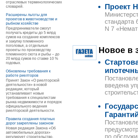
отраслевых терминологических
Проект Н
словарей.
Министерст
Расширены льготы для
проектов в животноводстве и
стандарта 
рыбном хозяйстве
N 7 «Немат
Предприниматели смогут
получать кредиты до 5 млрд
сумов на создание комплексов
и закупку племенного
поголовья, а отдельные
Новое в 
проекты по производству
племенного скота и рыбы – до
20 млрд сумов по ставке 10 %
Стартов
годовых.
ипотечн
Обновлены требования к
работе риелторов
Постановле
Принят Закон «О риелторской
введена уп
деятельности» в новой
редакции, который
строительс
устанавливает новые
требования к специалистам
рынка недвижимости и порядок
Государ
официального ведения
риелторской деятельности.
Гаранти
Правила создания платных
Постановле
дорог закреплены законом
Новая редакция Закона «Об
предусмотр
автомобильных дорогах»
по обслужи
регулирует строительство,