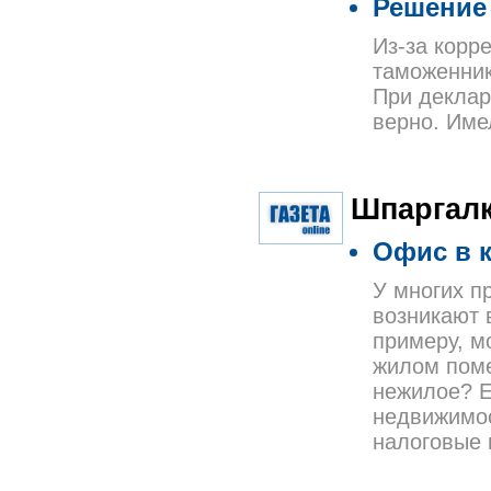
Решение
Из-за корр
таможенник
При деклар
верно. Име
Шпаргалк
Офис в к
У многих п
возникают 
примеру, м
жилом поме
нежилое? Е
недвижимос
налоговые 