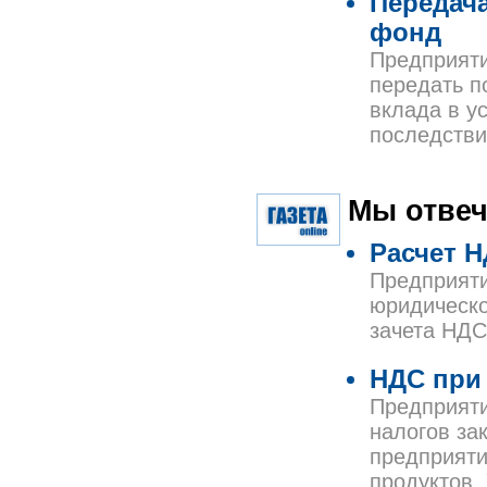
Передача
фонд
Предприяти
передать п
вклада в у
последстви
Мы отвеч
Расчет Н
Предприяти
юридическо
зачета НДС
НДС при 
Предприяти
налогов за
предприяти
продуктов.