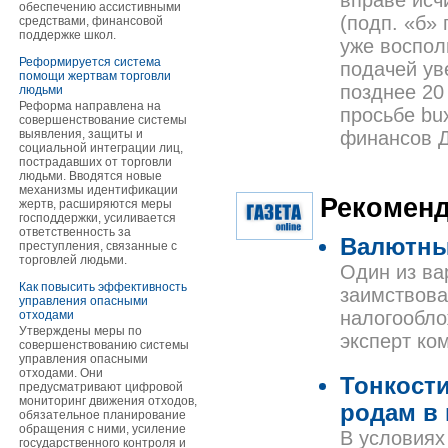
вправе исч
обеспечению ассистивными
(подп. «б» 
средствами, финансовой
поддержке школ.
уже воспол
Реформируется система
подачей уве
помощи жертвам торговли
позднее 20
людьми
Реформа направлена на
просьбе bu
совершенствование системы
выявления, защиты и
финансов 
социальной интеграции лиц,
пострадавших от торговли
людьми. Вводятся новые
механизмы идентификации
Рекоменд
жертв, расширяются меры
господдержки, усиливается
ответственность за
Валютны
преступления, связанные с
торговлей людьми.
Один из ва
Как повысить эффективность
заимствова
управления опасными
налогообло
отходами
Утверждены меры по
эксперт к
совершенствованию системы
управления опасными
отходами. Они
Тонкости
предусматривают цифровой
мониторинг движения отходов,
родам в 
обязательное планирование
обращения с ними, усиление
В условиях
государственного контроля и