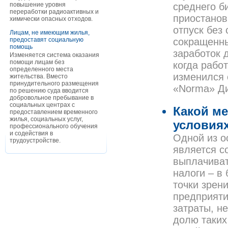
повышение уровня
среднего б
переработки радиоактивных и
приостанов
химически опасных отходов.
отпуск без
Лицам, не имеющим жилья,
предоставят социальную
сокращенны
помощь
заработок 
Изменяется система оказания
помощи лицам без
когда рабо
определенного места
изменился 
жительства. Вместо
принудительного размещения
«Norma» Д
по решению суда вводится
добровольное пребывание в
социальных центрах с
Какой м
предоставлением временного
жилья, социальных услуг,
условиях
профессионального обучения
и содействия в
Одной из о
трудоустройстве.
является с
выплачиват
налоги – в
точки зрен
предприяти
затраты, н
долю таких