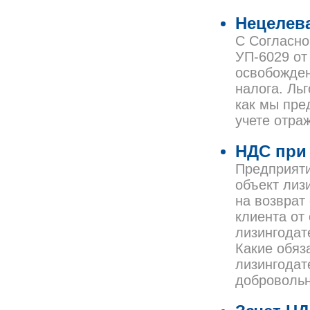
Нецелева
С Согласно
УП-6029 от
освобожден
налога. Ль
как мы пре
учете отра
НДС при 
Предприяти
объект лиз
на возврат
клиента от
лизингодат
Какие обяз
лизингодат
добровольн