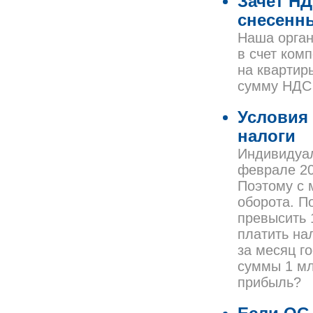
Зачет Н
снесенн
Наша орган
в счет ком
на квартир
сумму НДС 
Условия
налоги
Индивидуал
феврале 20
Поэтому с 
оборота. П
превысить 
платить на
за месяц г
суммы 1 мл
прибыль?