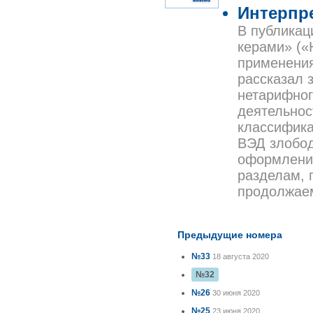
Интерпр
В публикац
керами» («Н
применения
рассказал 
нетарифног
деятельнос
классифика
ВЭД злобод
оформлении
разделам, 
продолжаем
Предыдущие номера
№33
18 августа 2020
№32
№26
30 июня 2020
№25
23 июня 2020