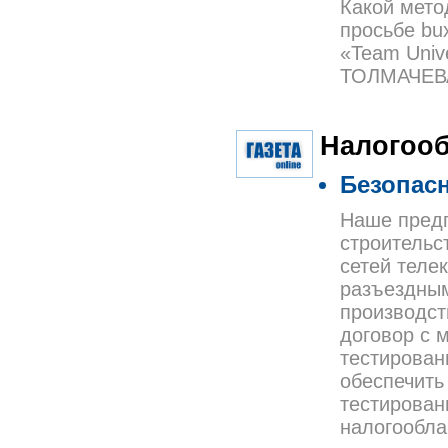
Какой мето
просьбе bu
«Team Unive
ТОЛМАЧЕВА 
Налогоо
Безопасн
Наше предп
строительс
сетей теле
разъездным
производст
договор с 
тестирован
обеспечить
тестирован
налогообла