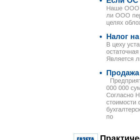
Если ОС
Наше ООО 
ли ООО пер
целях обло
Налог на
В цеху уст
остаточная 
Является л
Продажа
Предприяти
000 000 су
Согласно Н
стоимости 
бухгалтерс
по
Практиче