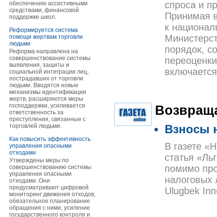
спроса и п
обеспечению ассистивными
средствами, финансовой
Принимая в
поддержке школ.
к национал
Реформируется система
Министерст
помощи жертвам торговли
людьми
порядок, с
Реформа направлена на
совершенствование системы
переоценки
выявления, защиты и
включается
социальной интеграции лиц,
пострадавших от торговли
людьми. Вводятся новые
механизмы идентификации
жертв, расширяются меры
господдержки, усиливается
Возвраща
ответственность за
преступления, связанные с
торговлей людьми.
Взносы 
Как повысить эффективность
В газете «
управления опасными
отходами
статья «Ль
Утверждены меры по
помимо про
совершенствованию системы
управления опасными
налоговых 
отходами. Они
предусматривают цифровой
Ulugbek Inn
мониторинг движения отходов,
обязательное планирование
обращения с ними, усиление
государственного контроля и