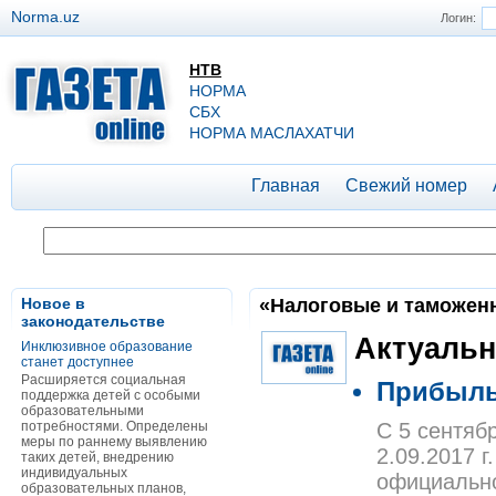
Norma.uz
Логин:
НТВ
НОРМА
СБХ
НОРМА МАСЛАХАТЧИ
Главная
Свежий номер
Новое в
«Налоговые и таможенн
законодательстве
Актуальн
Инклюзивное образование
станет доступнее
Расширяется социальная
Прибыль
поддержка детей с особыми
образовательными
потребностями. Определены
С 5 сентяб
меры по раннему выявлению
2.09.2017 
таких детей, внедрению
индивидуальных
официально
образовательных планов,