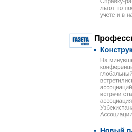
Справку-ра
льгот по п
учете и в н
Професс
Констру
На минувше
конференци
глобальный
встретилис
ассоциаций
встречи ст
ассоциация
Узбекистан
Ассоциации
Новый п