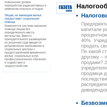
повышение уровня
Налогоо
переработки радиоактивных и
химически опасных отходов.
Налогов
Лицам, не имеющим жилья,
предоставят социальную
помощь
Предприяти
Изменяется система оказания
капитале р
помощи лицам без
определенного места
процентном
жительства. Вместо
принудительного размещения
40%. Учред
по решению суда вводится
продать св
добровольное пребывание в
социальных центрах с
По какой с
предоставлением временного
жилья, социальных услуг,
другому – 
профессионального обучения
продажи? 2
и содействия в
трудоустройстве.
учредителя
продавца д
последстви
распределе
дивидендо
Безвозм