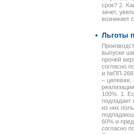
срок? 2. К
зачет, уве
возникает 
Льготы п
Производст
выпуске шв
прочей вер
согласно п
и №ПП-2687
– целевая,
реализации
100%. 1. Е
подпадает 
из них пол
подпадающи
60% и пред
согласно п