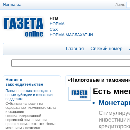
Norma.uz
Логин:
НТВ
НОРМА
СБХ
НОРМА МАСЛАХАТЧИ
Главная
Свежий номер
Новое в
«Налоговые и таможенны
законодательстве
Есть мне
Племенное животноводство:
новые субсидии и сервисная
поддержка
Монетар
Субсидии направят на
содержание племенного скота
и создание
Стимулируе
специализированной
инвестиции
сервисной компании при
профильном агентстве. Новые
кредиторск
механизмы позволят