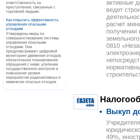
активные д
ответственность за
преступления, связанные с
ведет стро
торговлей людьми.
деятельнос
Как повысить эффективность
расчет мин
управления опасными
отходами
получении 
Утверждены меры по
земельного
совершенствованию системы
управления опасными
0810 «Неза
отходами. Они
предусматривают цифровой
электроэне
мониторинг движения отходов,
непосредст
обязательное планирование
обращения с ними, усиление
нормативны
государственного контроля и
повышение уровня
строительс
переработки радиоактивных и
химически опасных отходов.
Налогоо
Выкуп до
Учредител
юридическ
49%, иност