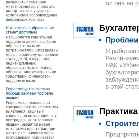
ли она на 
расширить племенное
животноводство, упростить
импорт скота и улучшить
комплексное сопровождение
фермерских хозяйств.
Бухгалте
Инклюзивное образование
станет доступнее
Расширяется социальная
Проблемы
поддержка детей с особыми
образовательными
Я работаю 
потребностями. Определены
меры по раннему выявлению
Реали¬зуем
таких детей, внедрению
индивидуальных
НАК «Узбек
образовательных планов,
бухгалтера
обеспечению ассистивными
средствами, финансовой
заблуждени
поддержке школ.
в этой стат
Реформируется система
помощи жертвам торговли
людьми
Реформа направлена на
совершенствование системы
Практика
выявления, защиты и
социальной интеграции лиц,
пострадавших от торговли
Строите
людьми. Вводятся новые
механизмы идентификации
жертв, расширяются меры
Предприяти
господдержки, усиливается