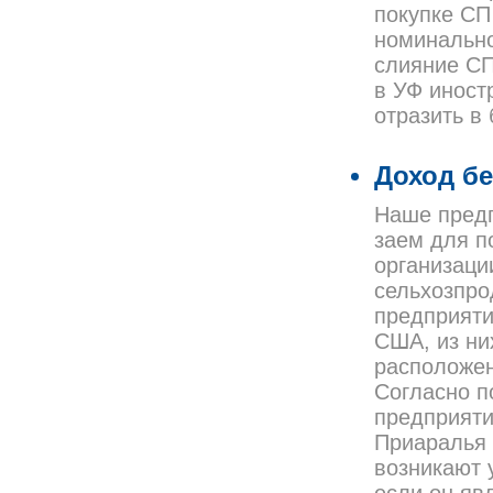
покупке СП
номинально
слияние СП
в УФ иност
отразить в
Доход бе
Наше пред
заем для п
организац
сельхозпро
предприяти
США, из ни
расположен
Согласно п
предприяти
Приаралья 
возникают 