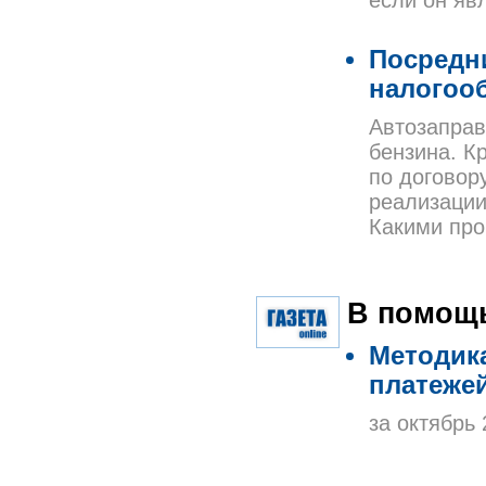
если он яв
Посредни
налогоо
Автозаправ
бензина. К
по договор
реализации
Какими про
В помощь
Методика
платежей
за октябрь 