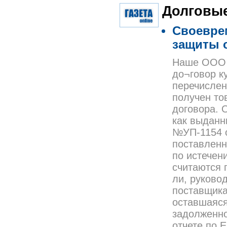
Долговые
Своевре
защиты 
Наше ООО –
до¬говор к
перечислен
получен то
договора. 
как выданн
№УП-1154 о
поставленн
по истечен
считаются 
ли, руково
поставщика
оставшаяся
задолженно
отчете по 