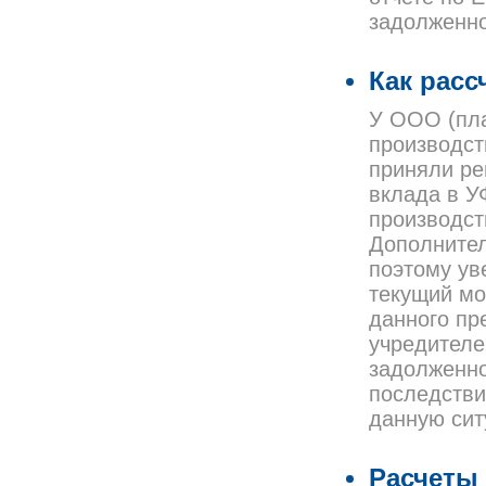
задолженно
Как расс
У ООО (пла
производст
приняли ре
вклада в У
производст
Дополнител
поэтому ув
текущий мо
данного пр
учредителе
задолженно
последстви
данную сит
Расчеты 