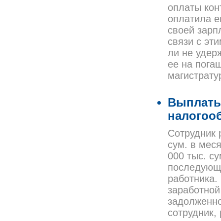
оплаты кон
оплатила е
своей зарп
связи с эт
ли не удер
ее на пога
магистрату
Выплаты
налогоо
Сотрудник 
сум. в мес
000 тыс. су
последующ
работника.
заработной
задолженно
сотрудник,