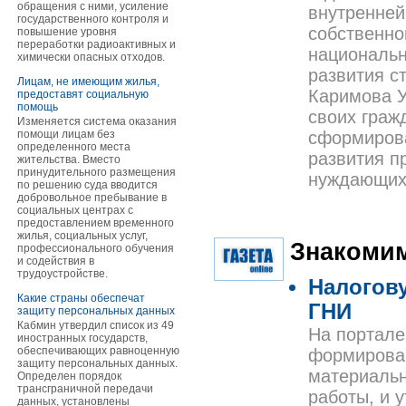
обращения с ними, усиление
внутренней
государственного контроля и
собственно
повышение уровня
переработки радиоактивных и
национальн
химически опасных отходов.
развития с
Лицам, не имеющим жилья,
Каримова У
предоставят социальную
помощь
своих граж
Изменяется система оказания
помощи лицам без
сформирова
определенного места
развития п
жительства. Вместо
принудительного размещения
нуждающих
по решению суда вводится
добровольное пребывание в
социальных центрах с
предоставлением временного
жилья, социальных услуг,
Знакомим
профессионального обучения
и содействия в
трудоустройстве.
Налогов
Какие страны обеспечат
ГНИ
защиту персональных данных
Кабмин утвердил список из 49
На портале
иностранных государств,
обеспечивающих равноценную
формирован
защиту персональных данных.
материальн
Определен порядок
трансграничной передачи
работы, и 
данных, установлены