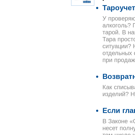
Тароуче
У проверяю
алкоголь? 
тарой. В н
Тара прост
ситуации? 
отдельных 
при продаж
Возврат
Как списыв
изделий? Н
Если гла
В Законе «
несет полн