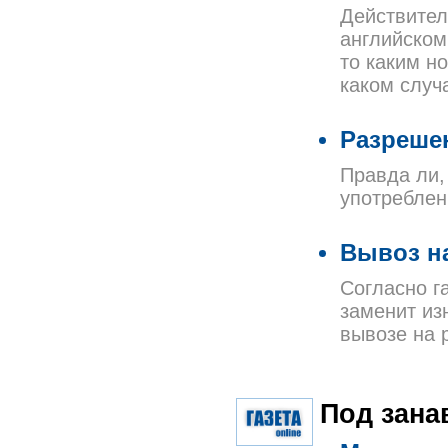
Действител
английском,
то каким н
каком случ
Разреше
Правда ли,
употреблен
Вывоз н
Согласно г
заменит из
вывозе на 
Под зана