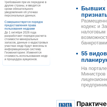
требования при их передаче в
другие страны, и вводятся
Бывших 
сроки обязательного
уведомления об утечках
признат
персональных данных.
Размещенны
Совершенствуется порядок
предоставления права
кодекс и З
пользования недрами
налоговым 
До 1 октября 2026 года
разработают порядок расчета
возможност
стоимости минеральных
банкротами
запасов, данные о кадастровых
участках недр будут внесены в
информационную систему
55 видо
Геомониторинг. Изменятся
стоимость использования недр
планиру
и процедура аукционов.
На портале
Министров
лицензионн
предприним
Практиче