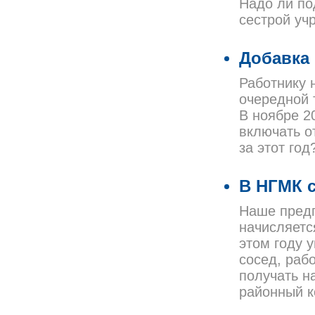
Надо ли по
сестрой уч
Добавка
Работнику 
очередной 
В ноябре 2
включать о
за этот год
В НГМК 
Наше предп
начисляетс
этом году 
сосед, раб
получать н
районный к