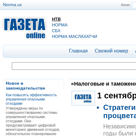
Norma.uz
Логин:
НТВ
НОРМА
СБХ
НОРМА МАСЛАХАТЧИ
Главная
Свежий номер
Новое в
«Налоговые и таможенны
законодательстве
1 сентяб
Как повысить эффективность
управления опасными
отходами
Стратеги
Утверждены меры по
совершенствованию системы
процвет
управления опасными
отходами. Они
Независимо
предусматривают цифровой
мониторинг движения отходов,
годы были 
обязательное планирование