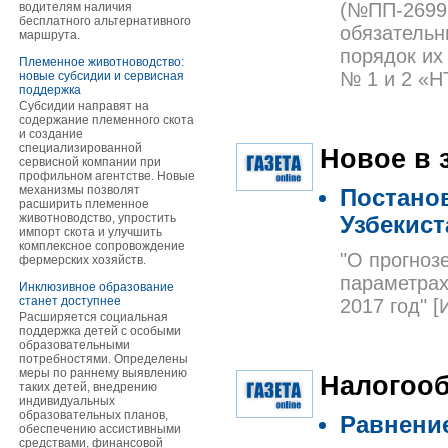
(№ПП-2699 
водителям наличия
бесплатного альтернативного
обязательн
маршрута.
порядок их
Племенное животноводство:
№ 1 и 2 «Н
новые субсидии и сервисная
поддержка
Субсидии направят на
содержание племенного скота
и создание
специализированной
Новое в 
сервисной компании при
профильном агентстве. Новые
механизмы позволят
Постано
расширить племенное
животноводство, упростить
Узбекист
импорт скота и улучшить
комплексное сопровождение
"О прогноз
фермерских хозяйств.
параметрах
Инклюзивное образование
станет доступнее
2017 год" [
Расширяется социальная
поддержка детей с особыми
образовательными
потребностями. Определены
меры по раннему выявлению
Налогоо
таких детей, внедрению
индивидуальных
образовательных планов,
Равнени
обеспечению ассистивными
средствами, финансовой