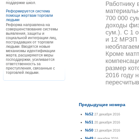
Работнику 
поддержке школ.
материальн
Реформируется система
помощи жертвам торговли
700 000 сум
людьми
доходы физ
Реформа направлена на
совершенствование системы
сум.). С 1
выявления, защиты и
социальной интеграции лиц,
и 12 МРЗП 
пострадавших от торговли
необлагае
людьми. Вводятся новые
механизмы идентификации
Кроме мат
жертв, расширяются меры
господдержки, усиливается
компенсаци
ответственность за
размер кот
преступления, связанные с
торговлей людьми.
2016 году 
пересчиты
Предыдущие номера
№52
27 декабря 2016
№51
20 декабря 2016
№50
13 декабря 2016
№49
6 декабря 2016