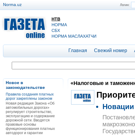
Norma.uz
Логин:
НТВ
НОРМА
СБХ
НОРМА МАСЛАХАТЧИ
Главная
Свежий номер
Новое в
«Налоговые и таможенны
законодательстве
Приорит
Правила создания платных
дорог закреплены законом
Новая редакция Закона «Об
Новации 
автомобильных дорогах»
регулирует строительство,
эксплуатацию и содержание
Постановле
дорожной сети. Вводятся
макроэконо
правовые основы
функционирования платных
Государств
автодорог и гарантии