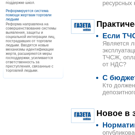
ресурсных 
поддержке школ.
Реформируется система
помощи жертвам торговли
людьми
Практиче
Реформа направлена на
совершенствование системы
выявления, защиты и
Если ТЧС
социальной интеграции лиц,
пострадавших от торговли
Является л
людьми. Вводятся новые
эксплуатац
механизмы идентификации
жертв, расширяются меры
ТЧСЖ, опла
господдержки, усиливается
ответственность за
от НДС?
преступления, связанные с
торговлей людьми.
С бюджет
Кто должен
депозитног
Новое в 
Нормати
опубликова