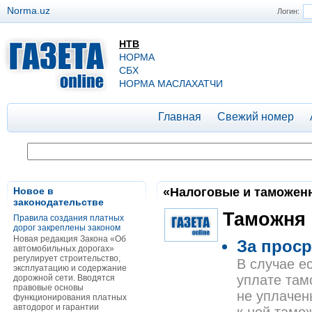
Norma.uz
Логин:
НТВ
НОРМА
СБХ
НОРМА МАСЛАХАТЧИ
Главная
Свежий номер
Новое в
«Налоговые и таможенны
законодательстве
Таможня
Правила создания платных
дорог закреплены законом
Новая редакция Закона «Об
За проср
автомобильных дорогах»
регулирует строительство,
В случае е
эксплуатацию и содержание
уплате там
дорожной сети. Вводятся
правовые основы
не уплачен
функционирования платных
автодорог и гарантии