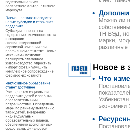
к ней тамо
водителям наличия
бесплатного альтернативного
маршрута.
Дополни
Племенное животноводство:
Можно ли н
новые субсидии и сервисная
собственны
поддержка
Субсидии направят на
ТН ВЭД, но
содержание племенного скота
и создание
марки, мод
специализированной
различные 
сервисной компании при
профильном агентстве. Новые
механизмы позволят
расширить племенное
животноводство, упростить
Новое в 
импорт скота и улучшить
комплексное сопровождение
фермерских хозяйств.
Что изме
Инклюзивное образование
Постановле
станет доступнее
показателе
Расширяется социальная
поддержка детей с особыми
Узбекистан
образовательными
потребностями. Определены
экономики 
меры по раннему выявлению
таких детей, внедрению
индивидуальных
Ресурсн
образовательных планов,
обеспечению ассистивными
Постановле
средствами, финансовой