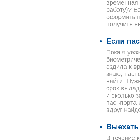
временная 
работу)? Е
оформить п
получить в
Если пас
Пока я уез
биометриче
ездила к в
знаю, пасп
найти. Нуж
срок выдад
и сколько 
пас¬порта 
вдруг найд
Выехать 
В течение 