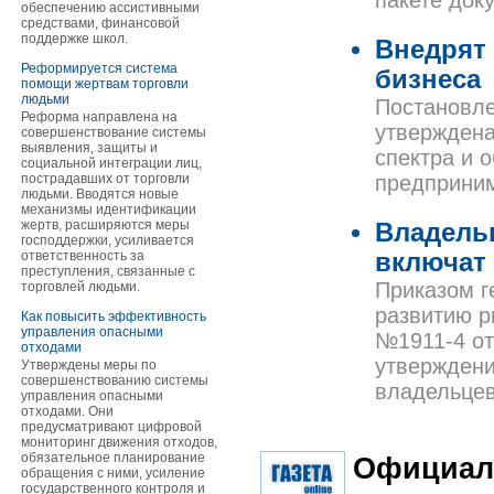
пакете док
обеспечению ассистивными
средствами, финансовой
поддержке школ.
Внедрят
Реформируется система
бизнеса
помощи жертвам торговли
людьми
Постановле
Реформа направлена на
утверждена
совершенствование системы
выявления, защиты и
спектра и 
социальной интеграции лиц,
пострадавших от торговли
предприним
людьми. Вводятся новые
механизмы идентификации
жертв, расширяются меры
Владель
господдержки, усиливается
ответственность за
включат 
преступления, связанные с
Приказом г
торговлей людьми.
развитию р
Как повысить эффективность
управления опасными
№1911-4 от
отходами
утверждени
Утверждены меры по
совершенствованию системы
владельцев
управления опасными
отходами. Они
предусматривают цифровой
мониторинг движения отходов,
обязательное планирование
Официал
обращения с ними, усиление
государственного контроля и