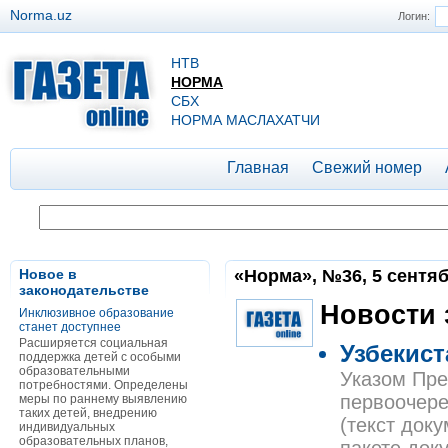
Norma.uz
Логин:
НТВ
НОРМА
СБХ
НОРМА МАСЛАХАТЧИ
Главная
Свежий номер
Новое в
«Норма», №36, 5 сентяб
законодательстве
Новости 
Инклюзивное образование
станет доступнее
Расширяется социальная
Узбекис
поддержка детей с особыми
образовательными
Указом Пре
потребностями. Определены
первоочере
меры по раннему выявлению
таких детей, внедрению
(текст доку
индивидуальных
образовательных планов,