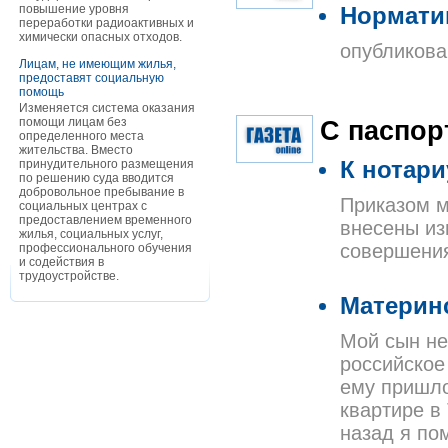
повышение уровня
Нормати
переработки радиоактивных и
химически опасных отходов.
опубликова
Лицам, не имеющим жилья,
предоставят социальную
помощь
Изменяется система оказания
помощи лицам без
С паспор
определенного места
жительства. Вместо
принудительного размещения
К нотари
по решению суда вводится
добровольное пребывание в
Приказом м
социальных центрах с
предоставлением временного
внесены из
жилья, социальных услуг,
совершения
профессионального обучения
и содействия в
трудоустройстве.
Материн
Мой сын не
российское
ему пришло
квартире в
назад я по