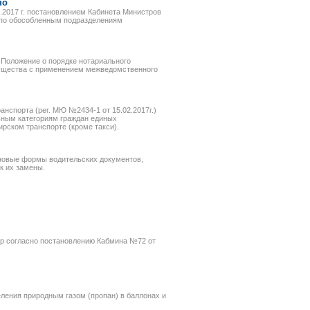
но
.2017 г. постановлением Кабинета Министров
в по обособленным подразделениям
 Положение о порядке нотариального
мущества с применением межведомственного
анспорта (рег. МЮ №2434-1 от 15.02.2017г.)
ьным категориям граждан единых
рском транспорте (кроме такси).
 новые формы водительских документов,
к их замены.
игр согласно постановлению Кабмина №72 от
ления природным газом (пропан) в баллонах и