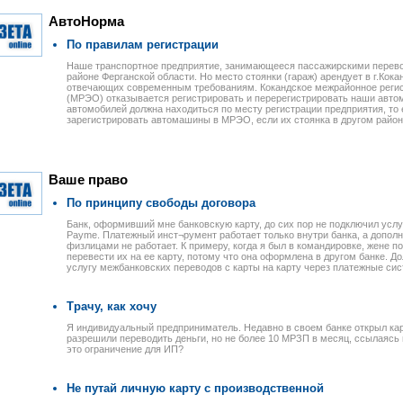
АвтоНорма
По правилам регистрации
Наше транспортное предприятие, занимающееся пассажирскими перево
районе Ферганской области. Но место стоянки (гараж) арендует в г.Кокан
отвечающих современным требованиям. Кокандское межрайонное реги
(МРЭО) отказывается регистрировать и перерегистрировать наши автом
автомобилей должна находиться по месту регистрации предприятия, то 
зарегистрировать автомашины в МРЭО, если их стоянка в другом райо
Ваше право
По принципу свободы договора
Банк, оформивший мне банковскую карту, до сих пор не подключил услу
Payme. Платежный инст¬румент работает только внутри банка, а дополн
физлицами не работает. К примеру, когда я был в командировке, жене по
перевести их на ее карту, потому что она оформлена в другом банке. Д
услугу межбанковских переводов с карты на карту через платежные систе
Трачу, как хочу
Я индивидуальный предприниматель. Недавно в своем банке открыл кар
разрешили переводить деньги, но не более 10 МРЗП в месяц, ссылаясь
это ограничение для ИП?
Не путай личную карту с производственной