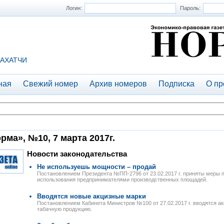
Логин:
Пароль:
АХАТЧИ
ная
Свежий номер
Архив номеров
Подписка
О пр
рма», №10, 7 марта 2017г.
Новости законодательства
Не используешь мощности – продай
Постановлением Президента №ПП-2796 от 23.02.2017 г. приняты меры
использования предпринимателями производственных площадей.
Вводятся новые акцизные марки
Постановлением Кабинета Министров №100 от 27.02.2017 г. вводятся ак
табачную продукцию.