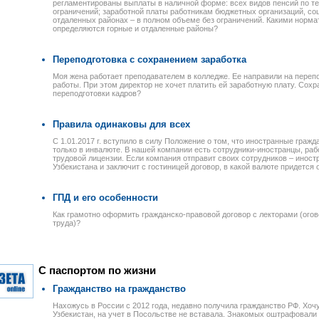
регламентированы выплаты в наличной форме: всех видов пенсий по те
ограничений; заработной платы работникам бюджетных организаций, со
отдаленных районах – в полном объеме без ограничений. Какими норм
определяются горные и отдаленные районы?
Переподготовка с сохранением заработка
Моя жена работает преподавателем в колледже. Ее направили на перепо
работы. При этом директор не хочет платить ей заработную плату. Сохр
переподготовки кадров?
Правила одинаковы для всех
C 1.01.2017 г. вступило в силу Положение о том, что иностранные граж
только в инвалюте. В нашей компании есть сотрудники-иностранцы, раб
трудовой лицензии. Если компания отправит своих сотрудников – иност
Узбекистана и заключит с гостиницей договор, в какой валюте придется
ГПД и его особенности
Как грамотно оформить гражданско-правовой договор с лекторами (огов
труда)?
С паспортом по жизни
Гражданство на гражданство
Нахожусь в России с 2012 года, недавно получила гражданство РФ. Хоч
Узбекистан, на учет в Посольстве не вставала. Знакомых оштрафовали н