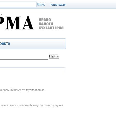
Регистрация
оекте
 по дальнейшему стимулированию
цизные марки нового образца на алкогольную и