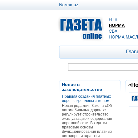
Norma.uz
НТВ
НОРМА
СБХ
НОРМА МАСЛ
Глав
Новое в
«Но
законодательстве
Правила создания платных
дорог закреплены законом
Новая редакция Закона «Об
автомобильных дорогах»
регулирует строительство,
эксплуатацию и содержание
дорожной сети. Вводятся
правовые основы
функционирования платных
автодорог и гарантии