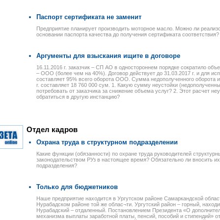
Паспорт сертификата не заменит
Предприятие планирует производить моторное масло. Можно ли реализо
основании паспорта качества до получения сертификата соответствия?
Аргументы для взыскания ищите в договоре
16.11.2016 г. заказчик – СП АО в одностороннем порядке сократило объ
– ООО (более чем на 40%). Договор действует до 31.03.2017 г. и для ис
составляет 95% всего оборота ООО. Сумма недополученного оборота исп
г. составляет 18 760 000 сум. 1. Какую сумму неустойки (недополученн
потребовать от заказчика за снижение объема услуг? 2. Этот расчет не
обратиться в другую инстанцию?
Отдел кадров
Охрана труда в структурном подразделении
Какие функции (обязанности) по охране труда руководителей структур
законодательством РУз в настоящее время? Обязательно ли вносить и
подразделения?
Только для бюджетников
Наше предприятие находится в Ургутском районе Самаркандской област
Нурабадском районе той же облас¬ти. Ургутский район – горный, наход
Нурабадский – отдаленный. Постановлением Президента «О дополните
механизма выплаты заработной платы, пенсий, пособий и стипендий» от 