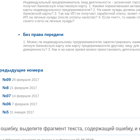
Индивидуальный предприниматель (вид деятельности – розничная торг
получил банковскую пластиковую карту. 1. Какими нормативными актам
карты индивидуального предпринимателя? 2. На какие нужды должны ра
банковской карты? 3. Так как ИП не получает заработной платы, может 
ИП на личные нужды (после уплаты налогов)? 4. Если «нет», то каким с
своего счета на личные нужды?
Без права передачи
1. Можно ли индивидуальному предпринимателю зарегистрировать наи
личную банковскую карту или карту предпринимателя другому лицу для
доверенность? 3. Как и на какое время можно приостановить деятельно
редыдущие номера
№09
28 февраля 2017
№8
21 февраля 2017
№07
14 февраля 2017
№06
7 февраля 2017
№5
31 января 2017
ошибку, выделите фрагмент текста, содержащий ошибку, и н
в Узбекском агентстве по печати и информации 01.06.2018г.