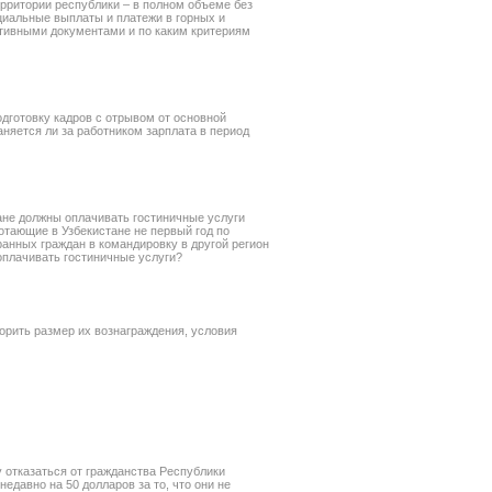
рритории республики – в полном объеме без
циальные выплаты и платежи в горных и
ативными документами и по каким критериям
дготовку кадров с отрывом от основной
аняется ли за работником зарплата в период
дане должны оплачивать гостиничные услуги
отающие в Узбекистане не первый год по
ранных граждан в командировку в другой регион
 оплачивать гостиничные услуги?
орить размер их вознаграждения, условия
у отказаться от гражданства Республики
едавно на 50 долларов за то, что они не