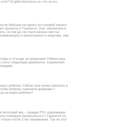
учет? И действительно ли, что за его
после бабушки на одного из сыновей нашего
уют прописку в Ташкенте. Она ¬прописана в
очь, но они до сих пор в разных местах
роживающего и прописанного в квартире, ему
ртиры в отъезде за пределами Узбекистана.
я этого следующие документы: ксерокопию
-продаже.
щего ребенка. Сейчас мне нужно приехать и
, чтобы ребенку поменяли фамилию с
тца на вывоз ребенка?
я категорий лиц – граждан РУз, подлежащих
оты планирую прописаться в г.Ташкенте по
 только после 3 лет проживания. Так ли это?