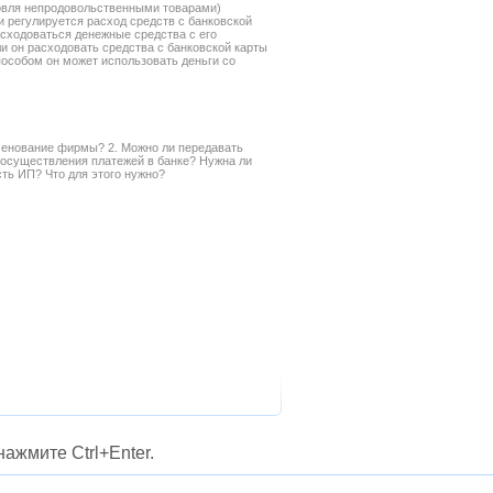
овля непродовольственными товарами)
и регулируется расход средств с банковской
сходоваться денежные средства с его
ли он расходовать средства с банковской карты
пособом он может использовать деньги со
менование фирмы? 2. Можно ли передавать
 осуществления платежей в банке? Нужна ли
сть ИП? Что для этого нужно?
ажмите Ctrl+Enter.