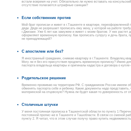
встали вовремя на учет. Обязательно ли нужно вставать на консульский 
отсутствие полагаются штрафные санкции?
Если собственник против
Мой брат прописан и живет в г.Ташкенте в квартире, переоформленной 
дяди. Дядя не разрешает прописать ему жену, у которой на работе треб
г.Джизаке. Уже 6 лет как замужем и живет с моим братом. У них растет д
оформляют временную прописку. Как прописать супругу и дочь брата, п
не принадлежащей?
С апостилем или без?
Я иностранный гражданин, снимаю квартиру в г.Ташкенте. Владелец ква
Могу ли я без его присутствия продлить временную прописку? Имею дл
паспорта владельца квартиры и оригиналы кадастра и договора о купле
Родительское решение
Временно проживаю на территории РФ. С гражданином России имеем об
обменять паспорта себе и ребенку. Какие документы надо представить
материнской на отцовскую? Нужна ли будет какая-то доверенность от о
Столичные штучки
У меня постоянная прописка в Ташкентской области по пункту 1 Перечн
постоянной пропис¬ке в Ташкенте и Ташобласти. В связи со сменой раб
пункту 2. Я читал, что в этом случае получу право купить недвижимость