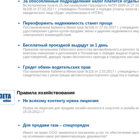
За обособленные подразделения налог платится отдель
Во исполнение пункта 15 постановления Президента №ПП-2699 от 27.12
№105 от 27.02.2017 г. утверждено Положение о порядке уплаты налого
юридического лица (будет опубликовано в «НТВ»).
Переоформить недвижимость станет проще
Постановлением Кабинета Министров №106 от 27.02.2017 г. утверждено
удостоверения сделок купли-продажи, мены и дарения недвижимого и
электронного взаимодействия.
Бесплатный проездной выдадут за 1 день
Приказом начальника Узбекского агентства автомобильного и речного тр
внесены изменения и дополнения в Положение о порядке выдачи отдел
удостоверений, дающих право бесплатного проезда в городском пассажи
Грядет обмен водительских прав
Постановлением Кабинета Министров №116 от 2.03.2017 г. утверждены
свидетельства о регистрации автомототранспортного средства и порядо
Правила хозяйствования
Не всякому контенту нужна лицензия
Нужна ли лицензия для продажи онлайн-контента в соцсетях и онлайн-
15.03.2012 г.?
Для продажи газа – спецпорядок
Имеет ли право ООО заниматься оказанием услуг по обеспечению насе
на основании каких регламентирующих документов?