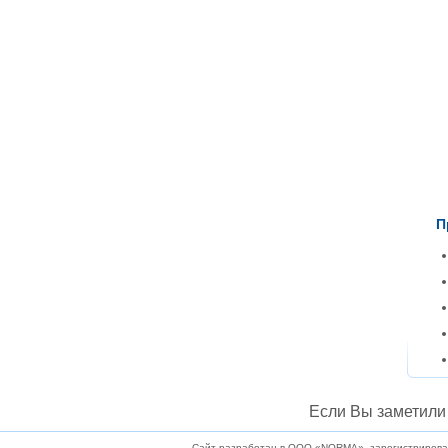
П
Если Вы заметили 
Сайт разработан в ООО «NORMA», зарегистрирован 