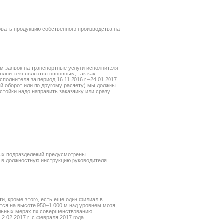
вать продукцию собственного производства на
ем заявок на транспортные услуги исполнителя
полнителя является основным, так как
олнителя за период 16.11.2016 г.–24.01.2017
ый оборот или по другому расчету) мы должны
устойки надо направить заказчику или сразу
ных подразделений предусмотрены
х в должностную инструкцию руководителя
и, кроме этого, есть еще один филиал в
ится на высоте 950–1 000 м над уровнем моря,
льных мерах по совершенствованию
2.02.2017 г. с февраля 2017 года