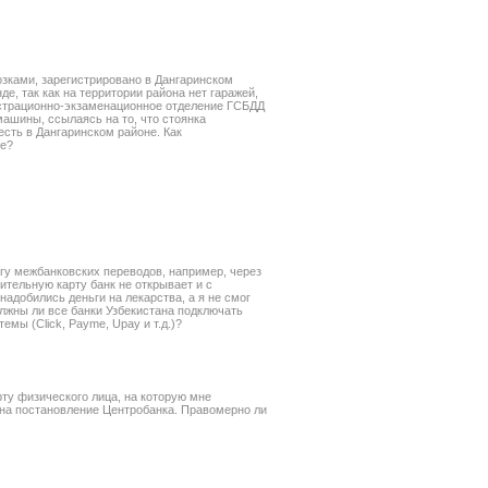
зками, зарегистрировано в Дангаринском
де, так как на территории района нет гаражей,
страционно-экзаменационное отделение ГСБДД
ашины, ссылаясь на то, что стоянка
есть в Дангаринском районе. Как
не?
гу межбанковских переводов, например, через
ительную карту банк не открывает и с
надобились деньги на лекарства, а я не смог
олжны ли все банки Узбекистана подключать
мы (Click, Payme, Upay и т.д.)?
ту физического лица, на которую мне
 на постановление Центробанка. Правомерно ли