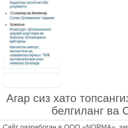
бадаллар ҳисоб-китоби
услубияти
Солиқлар ва йиғимлар
Солиқ тўловчининг тақвими
Божхона
Реэкспорт: қўлланишнинг
ҳуқуқий шартлари ва
божхона тўловларини
қайтариш
Имтиёзли импорт,
экспертиза ва
«рақамлаштириш»: ТИФ
иштирокчилари учун
нималар ўзгаради
Агар сиз хато топсанг
белгиланг ва C
Сайт разработан в ООО «NORMA», заре