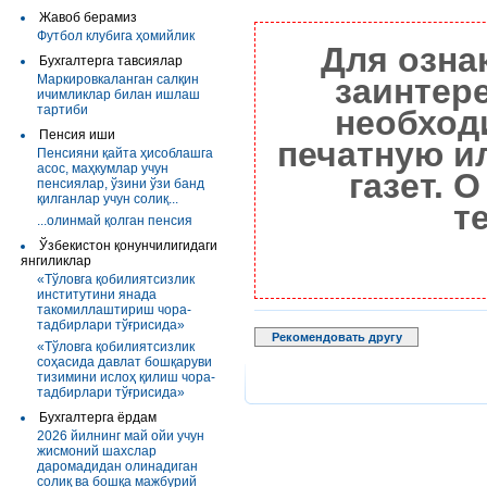
Жавоб берамиз
Футбол клубига ҳомийлик
Для озна
Бухгалтерга тавсиялар
Маркировкаланган салқин
заинтер
ичимликлар билан ишлаш
тартиби
необход
Пенсия иши
печатную и
Пенсияни қайта ҳисоблашга
асос, маҳкумлар учун
газет. 
пенсиялар, ўзини ўзи банд
қилганлар учун солиқ...
т
...олинмай қолган пенсия
Ўзбекистон қонунчилигидаги
янгиликлар
«Тўловга қобилиятсизлик
институтини янада
такомиллаштириш чора-
тадбирлари тўғрисида»
Рекомендовать другу
«Тўловга қобилиятсизлик
соҳасида давлат бошқаруви
тизимини ислоҳ қилиш чора-
тадбирлари тўғрисида»
Бухгалтерга ёрдам
2026 йилнинг май ойи учун
жисмоний шахслар
даромадидан олинадиган
солиқ ва бошқа мажбурий