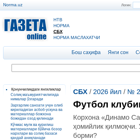
Norma.uz
Логин:
НТВ
НОРМА
СБХ
НОРМА МАСЛАХАТЧИ
Бош саҳифа
Янги сон
С
Қонунчиликдаги янгиликлар
СБХ
/
2026 йил
/
№ 2
Солиқ маъмуриятчилигида
нималар ўзгаради
Футбол клуби
Заргарлик саноати учун олиб
кириладиган асбоб-ускуна ва
материаллар божхона
Корхона «Динамо С
божидан озод қилинади
Кўчмас мулк ва қурилиш
ҳомийлик қилмоқчи.
материаллари бўйича бозор
нархлари ва солиқ базаси
борми?
қандай аниқланади