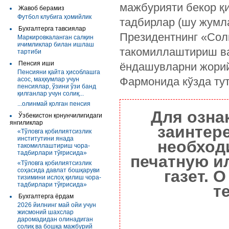
мажбурияти бекор қ
Жавоб берамиз
Футбол клубига ҳомийлик
тадбирлар (шу жумла
Бухгалтерга тавсиялар
Президентнинг «Сол
Маркировкаланган салқин
ичимликлар билан ишлаш
такомиллаштириш ва
тартиби
Пенсия иши
ёндашувларни жорий
Пенсияни қайта ҳисоблашга
Фармонида кўзда тут
асос, маҳкумлар учун
пенсиялар, ўзини ўзи банд
қилганлар учун солиқ...
...олинмай қолган пенсия
Для озна
Ўзбекистон қонунчилигидаги
янгиликлар
заинтер
«Тўловга қобилиятсизлик
институтини янада
необход
такомиллаштириш чора-
тадбирлари тўғрисида»
печатную и
«Тўловга қобилиятсизлик
соҳасида давлат бошқаруви
газет. 
тизимини ислоҳ қилиш чора-
тадбирлари тўғрисида»
т
Бухгалтерга ёрдам
2026 йилнинг май ойи учун
жисмоний шахслар
даромадидан олинадиган
солиқ ва бошқа мажбурий