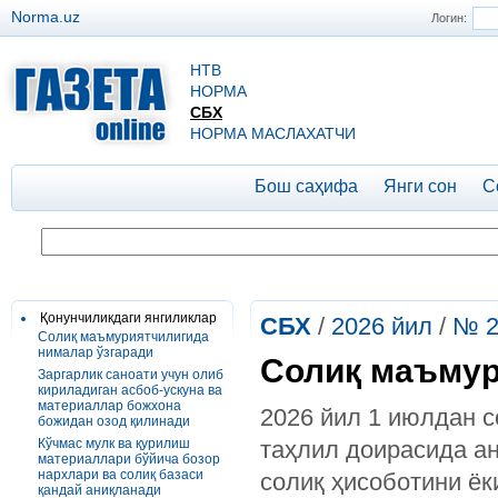
Norma.uz
Логин:
НТВ
НОРМА
СБХ
НОРМА МАСЛАХАТЧИ
Бош саҳифа
Янги сон
С
Қонунчиликдаги янгиликлар
СБХ
/
2026 йил
/
№ 2
Солиқ маъмуриятчилигида
нималар ўзгаради
Солиқ маъмур
Заргарлик саноати учун олиб
кириладиган асбоб-ускуна ва
материаллар божхона
2026 йил 1 июлдан с
божидан озод қилинади
Кўчмас мулк ва қурилиш
таҳлил доирасида а
материаллари бўйича бозор
нархлари ва солиқ базаси
солиқ ҳисоботини ё
қандай аниқланади