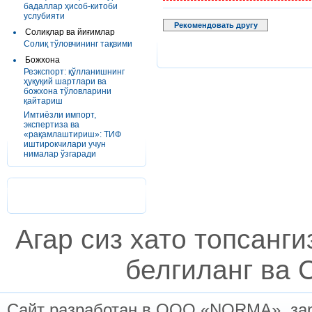
бадаллар ҳисоб-китоби
услубияти
Рекомендовать другу
Солиқлар ва йиғимлар
Солиқ тўловчининг тақвими
Божхона
Реэкспорт: қўлланишнинг
ҳуқуқий шартлари ва
божхона тўловларини
қайтариш
Имтиёзли импорт,
экспертиза ва
«рақамлаштириш»: ТИФ
иштирокчилари учун
нималар ўзгаради
Агар сиз хато топсанг
белгиланг ва C
Сайт разработан в ООО «NORMA», заре