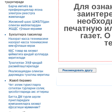
тушунтиради
Для озна
Барча имтиёз ва
преференциялар ягона
заинтер
электрон реестрга
жамланади
необход
Жисмоний шахс ШЖБПҲдан
олинган маблағлардан
печатную и
ЖШДС тўлаши керакми
газет. 
Бухгалтерга тавсиялар
Назорат-касса техникасини
т
назорат-касса техникасини
ким қўллаши керак
ҚҚС товар ва хизмат
қийматига қандай ҳолларда
киритилади
Тузатилган ЭҲФ қандай
расмийлаштирилади
Рекомендовать другу
Реализациядан олинган
даромадга тузатиш киритиш
Жавоб берамиз
Чет эллик туристларга
сотилган турларни солиқ
ҳисоботларида акс эттириш
Битта ДМ турли аҳоли
пунктларидаги
компанияларга хизмат
кўрсатиши мумкинми?