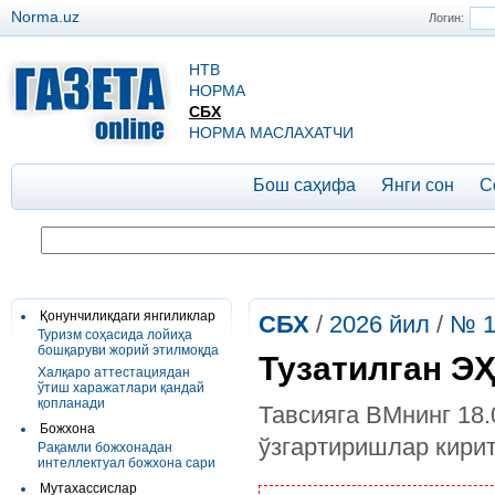
Norma.uz
Логин:
НТВ
НОРМА
СБХ
НОРМА МАСЛАХАТЧИ
Бош саҳифа
Янги сон
С
Қонунчиликдаги янгиликлар
СБХ
/
2026 йил
/
№ 1
Туризм соҳасида лойиҳа
бошқаруви жорий этилмоқда
Тузатилган Э
Халқаро аттестациядан
ўтиш харажатлари қандай
қопланади
Тавсияга ВМнинг 18.
Божхона
ўзгартиришлар кири
Рақамли божхонадан
интеллектуал божхона сари
Мутахассислар