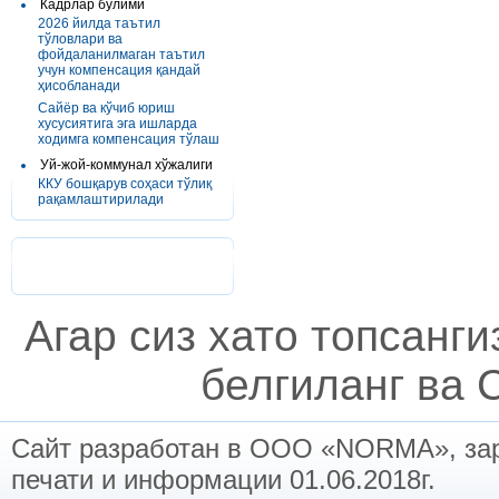
Кадрлар бўлими
2026 йилда таътил
тўловлари ва
фойдаланилмаган таътил
учун компенсация қандай
ҳисобланади
Сайёр ва кўчиб юриш
хусусиятига эга ишларда
ходимга компенсация тўлаш
Уй-жой-коммунал хўжалиги
ККУ бошқарув соҳаси тўлиқ
рақамлаштирилади
Агар сиз хато топсанг
белгиланг ва C
Сайт разработан в ООО «NORMA», заре
печати и информации 01.06.2018г.