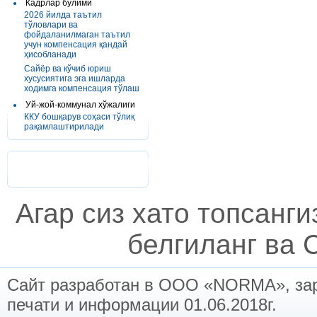
Кадрлар бўлими
2026 йилда таътил
тўловлари ва
фойдаланилмаган таътил
учун компенсация қандай
ҳисобланади
Сайёр ва кўчиб юриш
хусусиятига эга ишларда
ходимга компенсация тўлаш
Уй-жой-коммунал хўжалиги
ККУ бошқарув соҳаси тўлиқ
рақамлаштирилади
Агар сиз хато топсанг
белгиланг ва C
Сайт разработан в ООО «NORMA», заре
печати и информации 01.06.2018г.