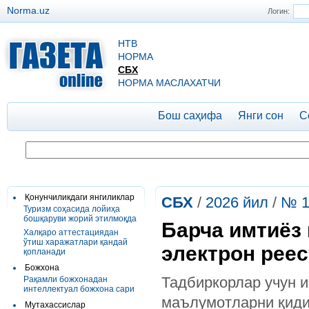
Norma.uz
Логин:
НТВ
НОРМА
СБХ
НОРМА МАСЛАХАТЧИ
Бош саҳифа
Янги сон
С
Қонунчиликдаги янгиликлар
СБХ
/
2026 йил
/
№ 1
Туризм соҳасида лойиҳа
бошқаруви жорий этилмоқда
Барча имтиёз
Халқаро аттестациядан
ўтиш харажатлари қандай
электрон рее
қопланади
Божхона
Тадбиркорлар учун 
Рақамли божхонадан
интеллектуал божхона сари
маълумотларни қиди
Мутахассислар