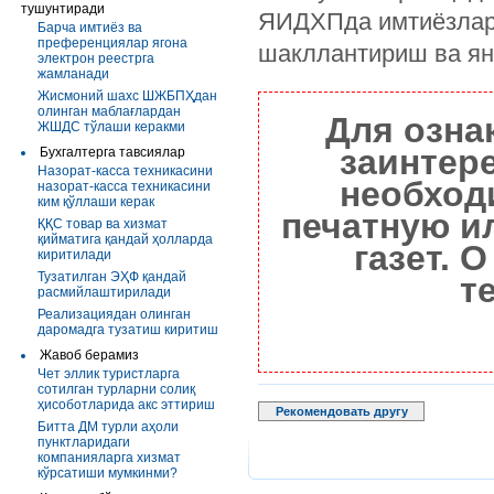
тушунтиради
ЯИДХПда имтиёзлар 
Барча имтиёз ва
преференциялар ягона
шакллантириш ва янг
электрон реестрга
жамланади
Жисмоний шахс ШЖБПҲдан
олинган маблағлардан
Для озна
ЖШДС тўлаши керакми
заинтер
Бухгалтерга тавсиялар
Назорат-касса техникасини
необход
назорат-касса техникасини
ким қўллаши керак
печатную и
ҚҚС товар ва хизмат
қийматига қандай ҳолларда
газет. 
киритилади
Тузатилган ЭҲФ қандай
т
расмийлаштирилади
Реализациядан олинган
даромадга тузатиш киритиш
Жавоб берамиз
Чет эллик туристларга
сотилган турларни солиқ
ҳисоботларида акс эттириш
Рекомендовать другу
Битта ДМ турли аҳоли
пунктларидаги
компанияларга хизмат
кўрсатиши мумкинми?