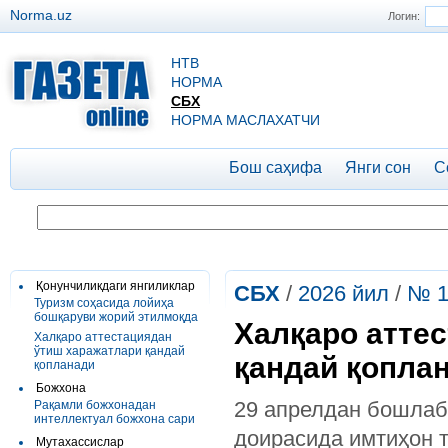
Norma.uz
Логин:
НТВ
НОРМА
СБХ
НОРМА МАСЛАХАТЧИ
Бош саҳифа
Янги сон
С
Қонунчиликдаги янгиликлар
СБХ
/
2026 йил
/
№ 1
Туризм соҳасида лойиҳа
бошқаруви жорий этилмоқда
Халқаро атте
Халқаро аттестациядан
ўтиш харажатлари қандай
қандай қопла
қопланади
Божхона
29 апрелдан бошлаб
Рақамли божхонадан
интеллектуал божхона сари
доирасида имтиҳон 
Мутахассислар