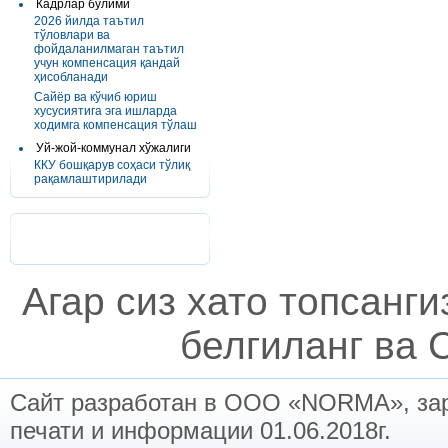
Кадрлар бўлими
2026 йилда таътил
тўловлари ва
фойдаланилмаган таътил
учун компенсация қандай
ҳисобланади
Сайёр ва кўчиб юриш
хусусиятига эга ишларда
ходимга компенсация тўлаш
Уй-жой-коммунал хўжалиги
ККУ бошқарув соҳаси тўлиқ
рақамлаштирилади
Агар сиз хато топсанг
белгиланг ва C
Сайт разработан в ООО «NORMA», заре
печати и информации 01.06.2018г.