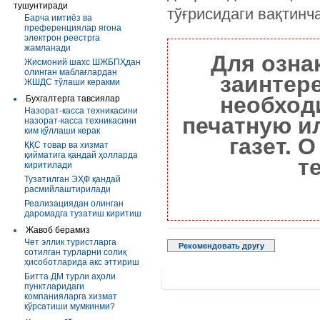
тушунтиради
тўғрисидаги вақтинча
Барча имтиёз ва
преференциялар ягона
электрон реестрга
жамланади
Для озна
Жисмоний шахс ШЖБПҲдан
олинган маблағлардан
заинтер
ЖШДС тўлаши керакми
необход
Бухгалтерга тавсиялар
Назорат-касса техникасини
печатную и
назорат-касса техникасини
ким қўллаши керак
газет. 
ҚҚС товар ва хизмат
қийматига қандай ҳолларда
т
киритилади
Тузатилган ЭҲФ қандай
расмийлаштирилади
Реализациядан олинган
даромадга тузатиш киритиш
Жавоб берамиз
Чет эллик туристларга
Рекомендовать другу
сотилган турларни солиқ
ҳисоботларида акс эттириш
Битта ДМ турли аҳоли
пунктларидаги
компанияларга хизмат
кўрсатиши мумкинми?