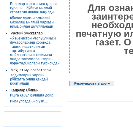
Болалар саратонига қарши
Для озна
курашиш бўйича миллий
стратегия ишлаб чиқилди
заинтер
Кўчмас мулкни оммавий
необход
баҳолаш миллий маркази
нима билан шуғулланади
печатную и
Расмий ҳужжатлар
«Ўзбекистон Республикаси
газет. 
фуқароларини хорижда
ташкиллаштирилган
т
тартибда ишга
жойлаштириш тизимини
янада такомиллаштириш
чора-тадбирлари тўғрисида»
Меҳнат муносабатлари
Ходимларни ҳарбий
рўйхатга олиш қандай
юритилади
Рекомендовать другу
Кадрлар бўлими
Ишга қабул қилишга доир
Икки уловда бир ўзи...