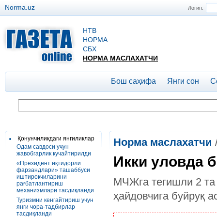
Norma.uz
Логин:
НТВ
НОРМА
СБХ
НОРМА МАСЛАХАТЧИ
Бош саҳифа
Янги сон
С
Қонунчиликдаги янгиликлар
Норма маслахатчи
Одам савдоси учун
жавобгарлик кучайтирилди
Икки уловда би
«Президент иқтидорли
фарзандлари» ташаббуси
иштирокчиларини
МЧЖга тегишли 2 та
рағбатлантириш
механизмлари тасдиқланди
ҳайдовчига буйруқ 
Туризмни кенгайтириш учун
янги чора-тадбирлар
тасдиқланди