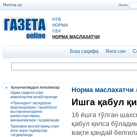
Norma.uz
Логин:
НТВ
НОРМА
СБХ
НОРМА МАСЛАХАТЧИ
Бош саҳифа
Янги сон
С
Қонунчиликдаги янгиликлар
Норма маслахатчи
Одам савдоси учун
жавобгарлик кучайтирилди
Ишга қабул қ
«Президент иқтидорли
фарзандлари» ташаббуси
иштирокчиларини
16 ёшга тўлган шахс
рағбатлантириш
механизмлари тасдиқланди
қабул қилса бўлади
Туризмни кенгайтириш учун
янги чора-тадбирлар
вақти қандай белги
тасдиқланди