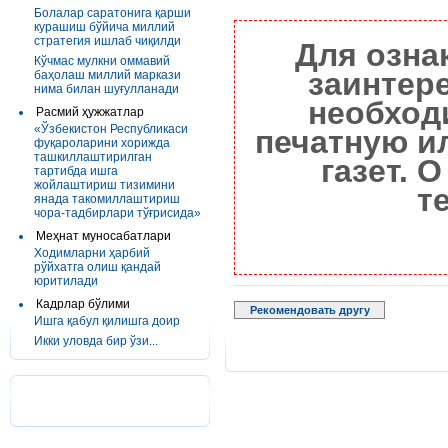
Болалар саратонига қарши
курашиш бўйича миллий
стратегия ишлаб чиқилди
Для озна
Кўчмас мулкни оммавий
заинтер
баҳолаш миллий маркази
нима билан шуғулланади
необход
Расмий ҳужжатлар
«Ўзбекистон Республикаси
печатную и
фуқароларини хорижда
ташкиллаштирилган
газет. 
тартибда ишга
жойлаштириш тизимини
т
янада такомиллаштириш
чора-тадбирлари тўғрисида»
Меҳнат муносабатлари
Ходимларни ҳарбий
рўйхатга олиш қандай
юритилади
Кадрлар бўлими
Рекомендовать другу
Ишга қабул қилишга доир
Икки уловда бир ўзи...