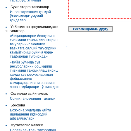
тасарруф этилади
Бухгалтерга тавсиялар
Инвентаризация қандай
ўтказилади: умумий
қоидалар
Ўзбекистон қонунчилигидаги
Рекомендовать другу
янгиликлар
«Чиқиндиларни бошқариш
тизимини такомиллаштириш
ва уларнинг экологик
вазиятга салбий таъсирини
камайтириш бўйича чора-
тадбирлар тўғрисида»
«Қуйи бўғинда сув
ресурсларини бошқариш
тизимини такомиллаштириш
ҳамда сув ресурсларидан
фойдаланиш
самарадорлигини ошириш
чора-тадбирлари тўғрисида»
Солиқлар ва йиғимлар
Солиқ тўловчининг тақвими
Божхона
Божхона ҳудудида қайта
ишлашнинг иқтисодий
афзалликлари
Мутахассис жавоби
Норезидентдан такрорлаш