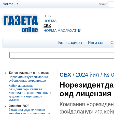
Norma.uz
Логин:
НТВ
НОРМА
СБХ
НОРМА МАСЛАХАТЧИ
Бош саҳифа
Янги сон
С
Қонунчиликдаги янгиликлар
СБХ
/
2024 йил
/
№ 0
Чорвачилик хўжаликларига
субсидиялар ажратилади
Норезидентда
Қайси давлатлар
резидентлари капитал
оид лицензия
бозоридаги «тартибга солиш
қумдони»га киришлари
мумкин
Компания норезиден
Ҳисобот-2023
Ўтган йил учун молиявий
фойдаланувчига кейи
ҳисобот қачон топширилади