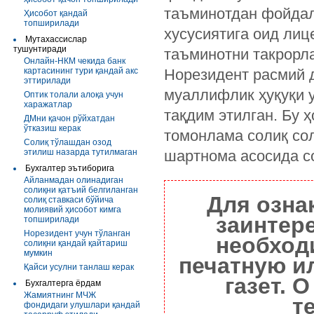
таъминотдан фойдал
Ҳисобот қандай
топширилади
хусусиятига оид лиц
Мутахассислар
тушунтиради
таъминотни такрорл
Онлайн-НКМ чекида банк
картасининг тури қандай акс
Норезидент расмий 
эттирилади
муаллифлик ҳуқуқи у
Оптик толали алоқа учун
харажатлар
тақдим этилган. Бу 
ДМни қачон рўйхатдан
ўтказиш керак
томонлама солиқ со
Солиқ тўлашдан озод
этилиш назарда тутилмаган
шартнома асосида с
Бухгалтер эътиборига
Айланмадан олинадиган
солиқни қатъий белгиланган
Для озна
солиқ ставкаси бўйича
молиявий ҳисобот кимга
заинтер
топширилади
Норезидент учун тўланган
необход
солиқни қандай қайтариш
мумкин
печатную и
Қайси усулни танлаш керак
газет. 
Бухгалтерга ёрдам
Жамиятнинг МЧЖ
т
фондидаги улушлари қандай