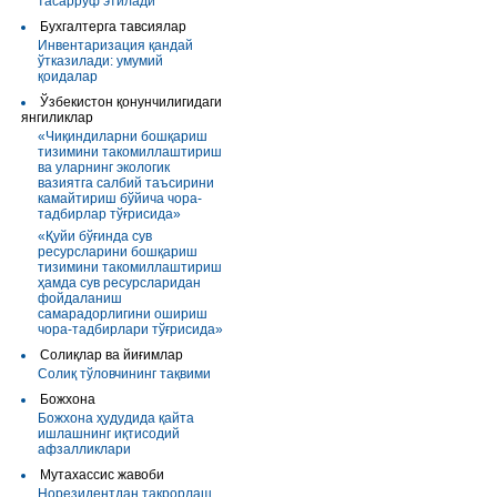
тасарруф этилади
Бухгалтерга тавсиялар
Инвентаризация қандай
ўтказилади: умумий
қоидалар
Ўзбекистон қонунчилигидаги
янгиликлар
«Чиқиндиларни бошқариш
тизимини такомиллаштириш
ва уларнинг экологик
вазиятга салбий таъсирини
камайтириш бўйича чора-
тадбирлар тўғрисида»
«Қуйи бўғинда сув
ресурсларини бошқариш
тизимини такомиллаштириш
ҳамда сув ресурсларидан
фойдаланиш
самарадорлигини ошириш
чора-тадбирлари тўғрисида»
Солиқлар ва йиғимлар
Солиқ тўловчининг тақвими
Божхона
Божхона ҳудудида қайта
ишлашнинг иқтисодий
афзалликлари
Мутахассис жавоби
Норезидентдан такрорлаш