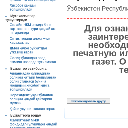
Ҳисобот қандай
Ўзбекистон Республ
топширилади
Мутахассислар
тушунтиради
Онлайн-НКМ чекида банк
Для озна
картасининг тури қандай акс
эттирилади
заинтер
Оптик толали алоқа учун
необход
харажатлар
ДМни қачон рўйхатдан
печатную и
ўтказиш керак
Солиқ тўлашдан озод
газет. 
этилиш назарда тутилмаган
т
Бухгалтер эътиборига
Айланмадан олинадиган
солиқни қатъий белгиланган
солиқ ставкаси бўйича
молиявий ҳисобот кимга
топширилади
Норезидент учун тўланган
солиқни қандай қайтариш
Рекомендовать другу
мумкин
Қайси усулни танлаш керак
Бухгалтерга ёрдам
Жамиятнинг МЧЖ
фондидаги улушлари қандай