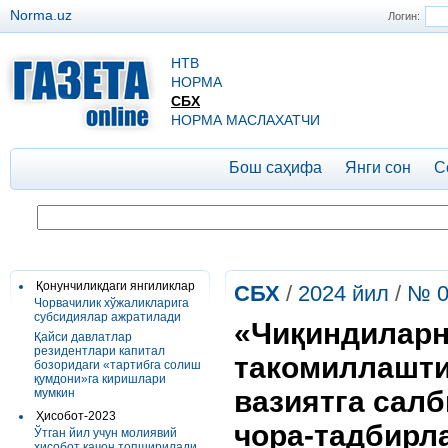
Norma.uz
Логин:
НТВ
НОРМА
СБХ
НОРМА МАСЛАХАТЧИ
Бош саҳифа
Янги сон
С
Қонунчиликдаги янгиликлар
СБХ
/
2024 йил
/
№ 0
Чорвачилик хўжаликларига
субсидиялар ажратилади
«Чиқиндиларн
Қайси давлатлар
резидентлари капитал
такомиллашти
бозоридаги «тартибга солиш
қумдони»га киришлари
вазиятга сал
мумкин
Ҳисобот-2023
чора-тадбирл
Ўтган йил учун молиявий
ҳисобот қачон топширилади