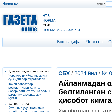
Norma.uz
Логин:
НТВ
НОРМА
СБХ
НОРМА МАСЛАХАТЧИ
Бош саҳифа
Янги сон
С
Қонунчиликдаги янгиликлар
СБХ
/
2024 йил
/
№ 0
Чорвачилик хўжаликларига
субсидиялар ажратилади
Айланмадан о
Қайси давлатлар
резидентлари капитал
белгиланган 
бозоридаги «тартибга солиш
қумдони»га киришлари
ҳисобот кимг
мумкин
Ҳисобот-2023
Ўтган йил учун молиявий
Ҳисоботлар ва стати
ҳисобот қачон топширилади