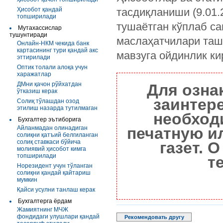
Ҳисобот қандай
тасдиқланиши (9.01.
топширилади
тушаётган кўплаб с
Мутахассислар
тушунтиради
маслаҳатчилари та
Онлайн-НКМ чекида банк
картасининг тури қандай акс
мавзуга ойдинлик ки
эттирилади
Оптик толали алоқа учун
харажатлар
ДМни қачон рўйхатдан
Для озна
ўтказиш керак
заинтер
Солиқ тўлашдан озод
этилиш назарда тутилмаган
необход
Бухгалтер эътиборига
Айланмадан олинадиган
печатную и
солиқни қатъий белгиланган
солиқ ставкаси бўйича
газет. 
молиявий ҳисобот кимга
топширилади
т
Норезидент учун тўланган
солиқни қандай қайтариш
мумкин
Қайси усулни танлаш керак
Бухгалтерга ёрдам
Жамиятнинг МЧЖ
фондидаги улушлари қандай
Рекомендовать другу