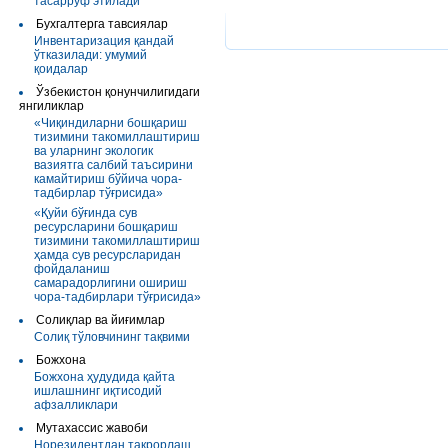
тасарруф этилади
Бухгалтерга тавсиялар
Инвентаризация қандай
ўтказилади: умумий
қоидалар
Ўзбекистон қонунчилигидаги
янгиликлар
«Чиқиндиларни бошқариш
тизимини такомиллаштириш
ва уларнинг экологик
вазиятга салбий таъсирини
камайтириш бўйича чора-
тадбирлар тўғрисида»
«Қуйи бўғинда сув
ресурсларини бошқариш
тизимини такомиллаштириш
ҳамда сув ресурсларидан
фойдаланиш
самарадорлигини ошириш
чора-тадбирлари тўғрисида»
Солиқлар ва йиғимлар
Солиқ тўловчининг тақвими
Божхона
Божхона ҳудудида қайта
ишлашнинг иқтисодий
афзалликлари
Мутахассис жавоби
Норезидентдан такрорлаш