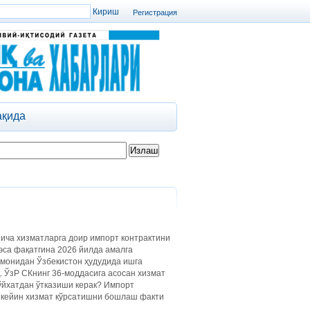
Регистрация
ақида
ича хизматларга доир импорт контрактини
 эса фақатгина 2026 йилда амалга
омонидан Ўзбекистон ҳудудида ишга
. ЎзР СКнинг 36-моддасига асосан хизмат
ўйхатдан ўтказиши керак? Импорт
ан кейин хизмат кўрсатишни бошлаш факти