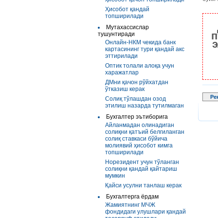
Ҳисобот қандай
топширилади
Мутахассислар
п
тушунтиради
э
Онлайн-НКМ чекида банк
картасининг тури қандай акс
эттирилади
Оптик толали алоқа учун
харажатлар
ДМни қачон рўйхатдан
ўтказиш керак
Ре
Солиқ тўлашдан озод
этилиш назарда тутилмаган
Бухгалтер эътиборига
Айланмадан олинадиган
солиқни қатъий белгиланган
солиқ ставкаси бўйича
молиявий ҳисобот кимга
топширилади
Норезидент учун тўланган
солиқни қандай қайтариш
мумкин
Қайси усулни танлаш керак
Бухгалтерга ёрдам
Жамиятнинг МЧЖ
фондидаги улушлари қандай