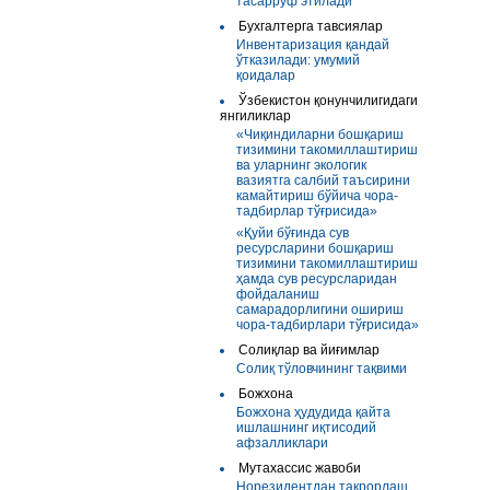
тасарруф этилади
Бухгалтерга тавсиялар
Инвентаризация қандай
ўтказилади: умумий
қоидалар
Ўзбекистон қонунчилигидаги
янгиликлар
«Чиқиндиларни бошқариш
тизимини такомиллаштириш
ва уларнинг экологик
вазиятга салбий таъсирини
камайтириш бўйича чора-
тадбирлар тўғрисида»
«Қуйи бўғинда сув
ресурсларини бошқариш
тизимини такомиллаштириш
ҳамда сув ресурсларидан
фойдаланиш
самарадорлигини ошириш
чора-тадбирлари тўғрисида»
Солиқлар ва йиғимлар
Солиқ тўловчининг тақвими
Божхона
Божхона ҳудудида қайта
ишлашнинг иқтисодий
афзалликлари
Мутахассис жавоби
Норезидентдан такрорлаш