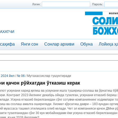
Логин:
Пароль:
АХАТЧИ
 саҳифа
Янги сон
Сонлар архиви
Обуна
Лойиҳа ҳ
/
2024 йил
/
№ 06
/ Мутахассислар тушунтиради
и қачон рўйхатдан ўтказиш керак
лот ускунани харид қилиш ва ускунани ишга тушириш-созлаш ва ўрнатиш бўй
қчи. Контракт 2023 йилнинг декабрь ойида тузилган, ускунани етказиб бериш
лади. Ускуна етказиб берилганидан сўнг сотувчи-компаниянинг ходимлари т
иш ва созлаш амалга оширилади. Хизмат кўрсатиш даври – 183 кундан ортиқ
й муассаса ташкил этилишига олиб келади. Чет эл компанияси қачон ДМни р
акти тузилганидан сўнг 30 кун мобайнидами ёки ускуна етказиб берилганид
чами, яъни 2026 йилдами?