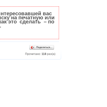
интересовавшей вас
ску на печатную или
как это сделать – по
.
Поделиться…
Прочитано:
118
раз(а)