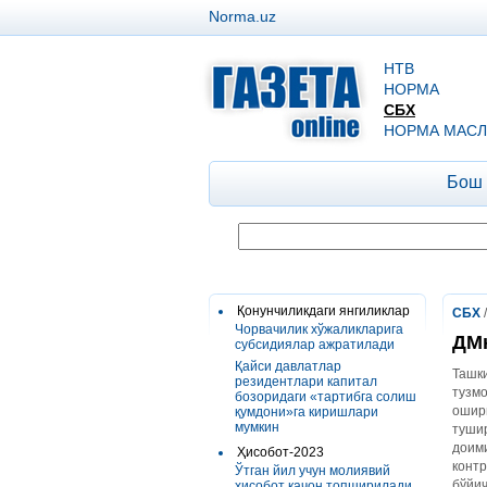
Norma.uz
НТВ
НОРМА
СБХ
НОРМА МАСЛ
Бош
Қонунчиликдаги янгиликлар
СБХ
Чорвачилик хўжаликларига
ДМн
субсидиялар ажратилади
Қайси давлатлар
Ташки
резидентлари капитал
тузмо
бозоридаги «тартибга солиш
ошири
қумдони»га киришлари
мумкин
тушир
доими
Ҳисобот-2023
контр
Ўтган йил учун молиявий
бўйи
ҳисобот қачон топширилади