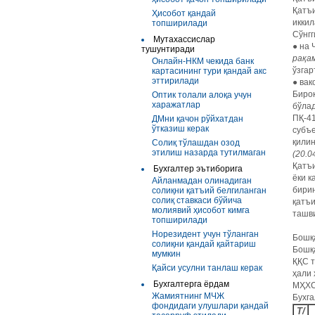
Қатъ
Ҳисобот қандай
икки
топширилади
Сўнгг
Мутахассислар
● на 
тушунтиради
рақам
Онлайн-НКМ чекида банк
ўзгар
картасининг тури қандай акс
эттирилади
● вак
Бироқ
Оптик толали алоқа учун
харажатлар
бўлад
ПҚ-41
ДМни қачон рўйхатдан
ўтказиш керак
субъе
қилин
Солиқ тўлашдан озод
этилиш назарда тутилмаган
(20.0
Қатъ
Бухгалтер эътиборига
ёки к
Айланмадан олинадиган
бирин
солиқни қатъий белгиланган
солиқ ставкаси бўйича
қатъи
молиявий ҳисобот кимга
ташв
топширилади
Норезидент учун тўланган
Бошқ
солиқни қандай қайтариш
Бошқа
мумкин
ҚҚС 
Қайси усулни танлаш керак
ҳали 
Бухгалтерга ёрдам
МҲХСг
Жамиятнинг МЧЖ
Бухга
фондидаги улушлари қандай
Т/