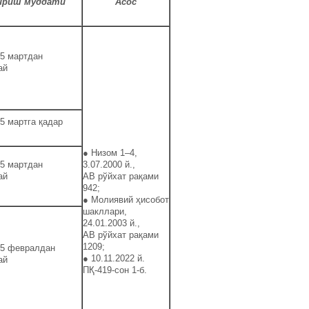
ириш муддати
Асос
15 мартдан
ай
5 мартга қадар
● Низом 1–4,
25 мартдан
3.07.2000 й.,
ай
АВ рўйхат рақами
942;
● Молиявий ҳисобот
шакллари,
24.01.2003 й.,
АВ рўйхат рақами
1209;
15 февралдан
● 10.11.2022 й.
ай
ПҚ-419-сон 1-б.