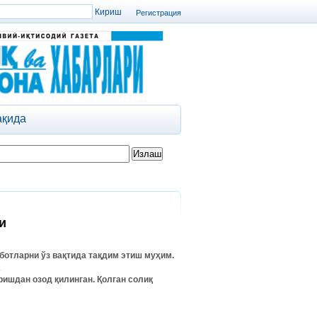
Регистрация
ақида
и
ботларни
ўз
вақтида
тақдим
этиш
муҳим
.
.
ришдан
озод
қилинган
.
Қолган
солиқ