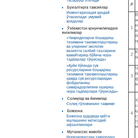
тасарруф этилади
р
Бухгалтерга тавсиялар
Инвентаризация қандай
В
ўтказилади: умумий
а
қоидалар
к
1
Ўзбекистон қонунчилигидаги
в
янгиликлар
б
«Чиқиндиларни бошқариш
о
тизимини такомиллаштириш
ва уларнинг экологик
вазиятга салбий таъсирини
Ю
2
камайтириш бўйича чора-
б
тадбирлар тўғрисида»
«Қуйи бўғинда сув
Ч
ресурсларини бошқариш
б
тизимини такомиллаштириш
3
ҳамда сув ресурсларидан
ф
фойдаланиш
в
самарадорлигини ошириш
чора-тадбирлари тўғрисида»
Солиқлар ва йиғимлар
Х
Солиқ тўловчининг тақвими
с
қ
Божхона
4
с
Божхона ҳудудида қайта
ишлашнинг иқтисодий
т
афзалликлари
м
Мутахассис жавоби
Норезидентдан такрорлаш