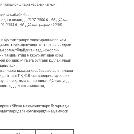
ни топширишлари керакми-йўқми,
ккита сабаби бор:
исидаги низомда
(3.07.2000 й., АВ рўйхат
.01.2003 й., АВ рўйхат рақами 1209)
нг бухгалтерлари хавотирланмаса ҳам
мкин. Президентнинг 10.11.2022 йилдаги
дан солиқ тўлайдиган тадбиркорлик
ни тақдим этиш мажбуриятидан озод
ри юридик кучга эга бўлгани қўлланилади
лланилади.
аганларга шахсий ҳисобварақлар ёпилиши
идентнинг ПҚ-419-сон қарорига мувофиқ
рувлари ҳақида гапирадиган бўлсак, унда
алик соддалаштирилганки,
шириш бўйича мажбуриятлари ўзгармади.
муддатларидаги номувофиқлик муаммоси