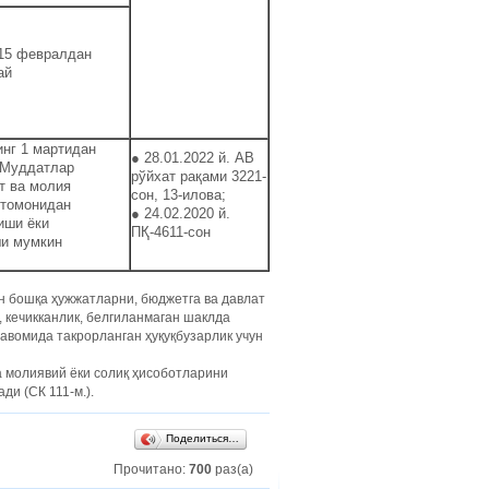
15 февралдан
ай
инг 1 мартидан
● 28.01.2022 й. АВ
 Муддатлар
рўйхат рақами 3221-
т ва молия
сон, 13-илова;
 томонидан
● 24.02.2020 й.
иши ёки
ПҚ-4611-сон
и мумкин
н бошқа ҳужжатларни, бюджетга ва давлат
 кечикканлик, белгиланмаган шаклда
авомида такрорланган ҳуқуқбузарлик учун
а молиявий ёки солиқ ҳисоботларини
и (СК 111-м.).
Поделиться…
Прочитано:
700
раз(а)