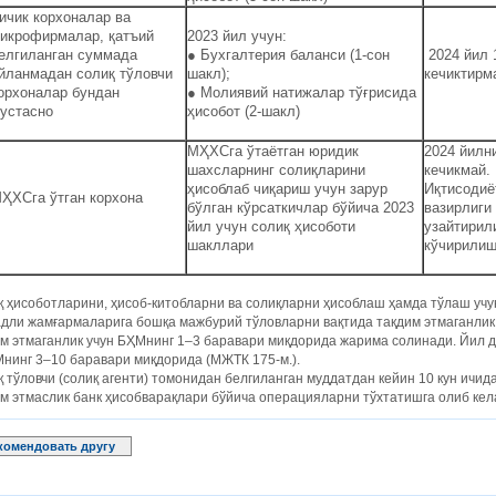
ичик корхоналар ва
икрофирмалар, қатъий
2023 йил учун:
елгиланган суммада
● Бухгалтерия баланси (1-сон
2024 йил 
йланмадан солиқ тўловчи
шакл);
кечиктирм
орхоналар бундан
● Молиявий натижалар тўғрисида
устасно
ҳисобот (2-шакл)
МҲХСга ўтаётган юридик
2024 йилн
шахсларнинг солиқларини
кечикмай.
ҳисоблаб чиқариш учун зарур
Иқтисодиё
ҲХСга ўтган корхона
бўлган кўрсаткичлар бўйича 2023
вазирлиги
йил учун солиқ ҳисоботи
узайтирил
шакллари
кўчирилиш
 ҳисоботларини, ҳисоб-китобларни ва солиқларни ҳисоблаш ҳамда тўлаш учу
дли жамғармаларига бошқа мажбурий тўловларни вақтида тақдим этмаганлик,
м этмаганлик учун БҲМнинг 1–3 баравари миқдорида жарима солинади. Йил д
нинг 3–10 баравари миқдорида (МЖТК 175-м.).
 тўловчи (солиқ агенти) томонидан белгиланган муддатдан кейин 10 кун ичид
м этмаслик банк ҳисобварақлари бўйича операцияларни тўхтатишга олиб келад
комендовать другу