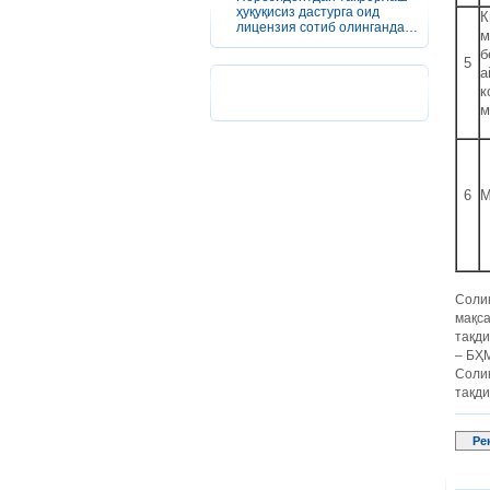
ҳуқуқисиз дастурга оид
К
лицензия сотиб олинганда…
м
б
5
а
к
м
6
М
Солиқ
мақса
тақди
– БҲМ
Солиқ
тақди
Ре