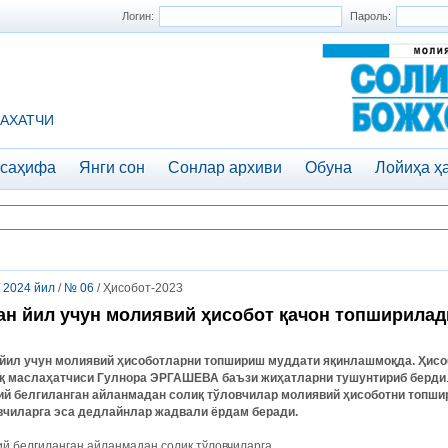
Логин:
Пароль:
АХАТЧИ
 саҳифа
Янги сон
Сонлар архиви
Обуна
Лойиҳа ҳ
/
2024 йил
/
№ 06
/ Ҳисобот-2023
ан йил учун молиявий ҳисобот қачон топширилад
йил
учун
молиявий
ҳисоботларни
топшириш
муддати
яқинлашмоқда
.
Ҳисо
қ
маслаҳатчиси
Гулнора
ЭРГАШЕВА
баъзи
жиҳатларни
тушунтириб
берди
ий
белгиланган
айланмадан
солиқ
тўловчилар
молиявий
ҳисоботни
топши
вчиларга
эса
дедлайнлар
жадвали
ёрдам
беради
.
й белгиланган айланмадан солиқ тўловчиларга