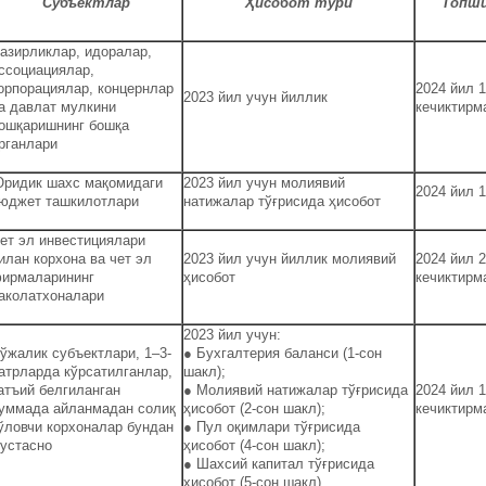
Субъектлар
Ҳисобот тури
Топш
азирликлар, идоралар,
ссоциациялар,
орпорациялар, концернлар
2024 йил 
2023 йил учун йиллик
а давлат мулкини
кечиктирм
ошқаришнинг бошқа
рганлари
ридик шахс мақомидаги
2023 йил учун молиявий
2024 йил 1
юджет ташкилотлари
натижалар тўғрисида ҳисобот
ет эл инвестициялари
илан корхона ва чет эл
2023 йил учун йиллик молиявий
2024 йил 
ирмаларининг
ҳисобот
кечиктирм
аколатхоналари
2023 йил учун:
ўжалик субъектлари, 1–3-
● Бухгалтерия баланси (1-сон
атрларда кўрсатилганлар,
шакл);
атъий белгиланган
● Молиявий натижалар тўғрисида
2024 йил 
уммада айланмадан солиқ
ҳисобот (2-сон шакл);
кечиктирм
ўловчи корхоналар бундан
● Пул оқимлари тўғрисида
устасно
ҳисобот (4-сон шакл);
● Шахсий капитал тўғрисида
ҳисобот (5-сон шакл)