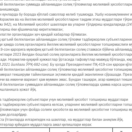
ий белгиланган суммада айланмадан солиқ тўловчилар молиявий ҳисоботлар
ланишмоқда.
и кунларда бу борада кўплаб саволлар келиб тушмоқда. Ушбу ноаниқликнинг и
Чораклик ва на йиллик молиявий ҳисоботларни тақдим этиш муддатлари тўғр
и ­942),
на Молиявий ҳисобот шакллари ва уларни тўлдириш қоидаларида
(24
тириш ёки қўшимчалар киритилмаган;
олатли органлардан ҳеч қандай хабарлар бўлмаган.
 қатъий белгиланган айланмадан солиқ тўловчи тадбиркорлик субъектларини
и ҳамда солиқ органларига йиллик молиявий ҳисоботларни топширмаслиги му
9-сон қарорига мувофиқ ­қатъий белгиланган солиқ ставкаси бўйича айланма
ктлари 2023 йилдан бошлаб солиқ органларига йиллик молиявий ҳисоботлар
ади. Норматив-ҳуқуқий ҳужжатлар ўртасида тафовутлар мавжуд бўлганда, юқо
4.2021 йилдаги ­ЎРҚ-682-сон)
. Бу ҳолда Президентнинг ­ПҚ-419-сон қарори қў
ий белгиланган айланмадан солиқ тўловчилар молиявий ҳисоботни топиширм
амерал текшируви тайинланиши эҳтимоли қандай эканлигини сўрашади. През
чи ва иккинчи вариант ҳам мумкин эмас. Бундан ташқари, агар камерал текши
й белгиланган суммадаги айланмадан солиқ тўловчиларда ҳамма нарса шунч
ишланишга ҳожат йўқ.
а тадбиркорлик субъектлари учун молиявий ҳисобот топшириш муддатлари
 тадбиркорлик субъектларига келсак, уларнинг молиявий ҳисоботларни топ
тўловчилари учун фойда солиғи ҳисоботи ва молиявий ҳисоботни топшириш 
ҳам долзарбдир.
а ўтганларда илгаригидек на шакллар, на муддатлар билан аниқлик йўқ.
лтерлар қуйидаги муддатларга амал қилишлари керак: