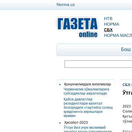
Norma.uz
НТВ
НОРМА
СБХ
НОРМА МАСЛ
Бош
Қонунчиликдаги янгиликлар
СБХ
Чорвачилик хўжаликларига
Ўтг
субсидиялар ажратилади
Қайси давлатлар
резидентлари капитал
2023
бозоридаги «тартибга солиш
Соли
қумдони»га киришлари
мумкин
Қатъ
тўло
Ҳисобот-2023
Ўтган йил учун молиявий
Қатъи
ҳисобот қачон топширилади