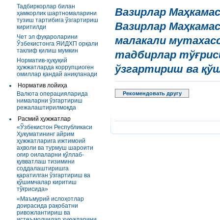
Тадбиркорлар билан
Вазирлар Маҳкамаси
ҳамкорлик шартномаларини
тузиш тартибига ўзгартириш
Вазирлар Маҳкамас
киритилди
Чет эл фуқароларини
малакали мутахасс
Ўзбекистонга ЯИДХП орқали
таклиф қилиш мумкин
тадбирлар тўғриси
Норматив-ҳуқуқий
ўзгартириш ва қў
ҳужжатларда коррупциоген
омиллар қандай аниқланади
Норматив лойиҳа
Валюта операцияларида
Рекомендовать другу
нималарни ўзгартириш
режалаштирилмоқда
Расмий ҳужжатлар
«Ўзбекистон Республикаси
Ҳукуматининг айрим
ҳужжатларига ижтимоий
аҳволи ва турмуш шароити
оғир оилаларни қўллаб-
қувватлаш тизимини
соддалаштиришга
қаратилган ўзгартириш ва
қўшимчалар киритиш
тўғрисида»
«Маъмурий ислоҳотлар
доирасида рақобатни
ривожлантириш ва
истеъмолчилар ҳуқуқларини