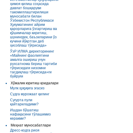
ҳимоя қилиш соҳасида
давлат бошқаруви
такомиллаштирилиши
муносабати билан
Ўзбекистон Республикаси
Ҳукуматининг айрим
қарорларига ўзгартириш ва
қўшимчалар киритиш,
шунингдек, баъзиларини ўз
кучини йўқотган деб
ҳисоблаш тўғрисида»
ЎзР ИЛМА директорининг
«Майнинг фаолиятини
амалга ошириш учун
рухсатнома бериш тартиби
тўғрисидаги низомни
тасдиқлаш тўғрисида»ги
буйруғи
Хўжалик юритиш қоидалари
Мулк ҳуқуқига эгасиз
Судга мурожаат қилинг
Суғурта пули
қайтариладими?
Ишдан бўшатиш
нафақасини тўлашимиз
керакми?
Меҳнат муносабатлари
Дресс-кодга риоя