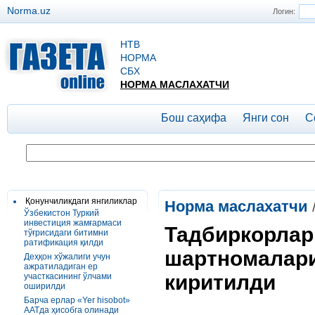
Norma.uz
Логин:
НТВ
НОРМА
СБХ
НОРМА МАСЛАХАТЧИ
Бош саҳифа
Янги сон
С
Қонунчиликдаги янгиликлар
Норма маслахатчи
Ўзбекистон Туркий
инвестиция жамғармаси
Тадбиркорлар
тўғрисидаги битимни
ратификация қилди
шартномалари
Деҳқон хўжалиги учун
ажратиладиган ер
киритилди
участкасининг ўлчами
оширилди
Барча ерлар «Yer hisobot»
AATда ҳисобга олинади