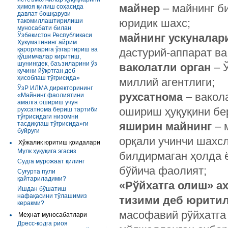
майнер
– майнинг б
ҳимоя қилиш соҳасида
давлат бошқаруви
юридик шахс;
такомиллаштирилиши
муносабати билан
Ўзбекистон Республикаси
майнинг ускуналар
Ҳукуматининг айрим
қарорларига ўзгартириш ва
дастурий-аппарат ва 
қўшимчалар киритиш,
шунингдек, баъзиларини ўз
ваколатли орган
– 
кучини йўқотган деб
ҳисоблаш тўғрисида»
миллий агентлиги;
ЎзР ИЛМА директорининг
рухсатнома
– вакол
«Майнинг фаолиятини
амалга ошириш учун
ошириш ҳуқуқини бер
рухсатнома бериш тартиби
тўғрисидаги низомни
тасдиқлаш тўғрисида»ги
яширин майнинг
– 
буйруғи
орқали учинчи шахсл
Хўжалик юритиш қоидалари
Мулк ҳуқуқига эгасиз
билдирмаган ҳолда 
Судга мурожаат қилинг
бўйича фаолият;
Суғурта пули
қайтариладими?
«Рўйхатга олиш» ах
Ишдан бўшатиш
нафақасини тўлашимиз
тизими деб юритил
керакми?
масофавий рўйхатга
Меҳнат муносабатлари
Дресс-кодга риоя