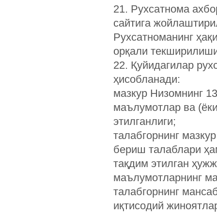
21. Рухсатнома ахбо
сайтига жойлаштири
Рухсатноманинг ҳақи
орқали текширилиши
22. Қуйидагилар рух
ҳисобланади:
мазкур Низомнинг 13
маълумотлар ва (ёк
этилганлиги;
талабгорнинг мазкур
бериш талаблари ҳа
тақдим этилган ҳужж
маълумотларнинг ма
талабгорнинг мансаб
иқтисодий жиноятла