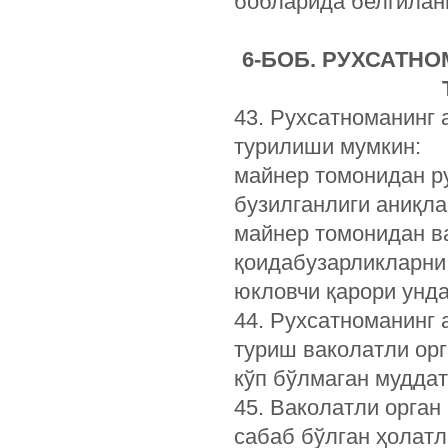
бобларида белгилан
6-БОБ. РУХСАТН
43. Рухсатноманинг 
турилиши мумкин:
майнер томонидан р
бузилганлиги аниқла
майнер томонидан в
қоидабузарликларни
юкловчи қарори унд
44. Рухсатноманинг 
туриш ваколатли орг
кўп бўлмаган муддат
45. Ваколатли орган
сабаб бўлган ҳолат