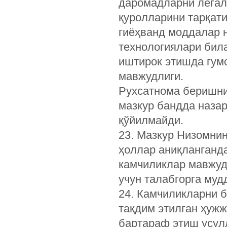
даромадларни легал
қуролларини тарқат
гиёҳванд моддалар н
технологиялари била
иштирок этишда гум
мавжудлиги.
Рухсатнома беришни
мазкур бандда назар
қўйилмайди.
23. Мазкур Низомнин
ҳоллар аниқланганда
камчиликлар мавжуд
учун талабгорга муд
24. Камчиликларни б
тақдим этилган ҳуж
бартараф этиш усул