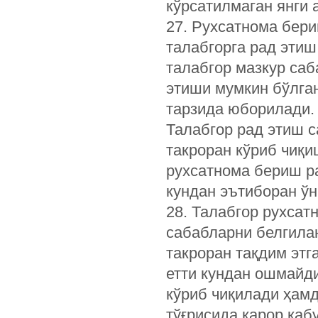
кўрсатилмаган янги 
27. Рухсатнома бери
талабгорга рад этиш
талабгор мазкур саб
этиши мумкин бўлган
тарзида юборилади.
Талабгор рад этиш 
такроран кўриб чиқи
рухсатнома бериш ра
кундан эътиборан ўн
28. Талабгор рухсат
сабабларни белгила
такроран тақдим этг
етти кундан ошмайди
кўриб чиқилади ҳам
тўғрисида қарор қаб