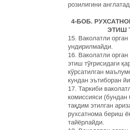
розилигини англатад
4-БОБ. РУХСАТН
ЭТИШ 
15. Ваколатли орган
ундирилмайди.
16. Ваколатли орга
этиш тўғрисидаги қа
кўрсатилган маълум
кундан эътиборан йи
17. Таркиби ваколат
комиссияси (бундан 
тақдим этилган ариз
рухсатнома бериш ё
тайёрлайди.