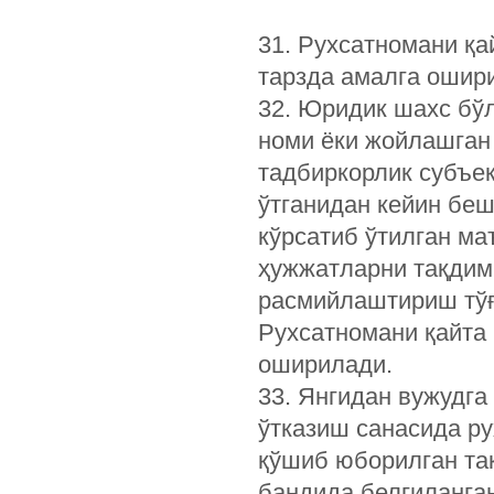
31. Рухсатномани қ
тарзда амалга ошир
32. Юридик шахс бўл
номи ёки жойлашган 
тадбиркорлик субъек
ўтганидан кейин беш
кўрсатиб ўтилган ма
ҳужжатларни тақдим 
расмийлаштириш тўғ
Рухсатномани қайта
оширилади.
33. Янгидан вужудга
ўтказиш санасида р
қўшиб юборилган тақ
бандида белгиланга