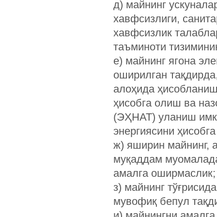
д) майнинг ускунала
хавфсизлиги, санита
хавфсизлик талаблар
таъминоти тизимини
е) майнинг ягона эл
оширилган тақдирда,
алоҳида ҳисобланиш
ҳисобга олиш ва на
(ЭҲНАТ) уланиш имко
энергиясини ҳисобга
ж) яширин майнинг, 
муқаддам муомалада
амалга оширмаслик;
з) майнинг тўғрисид
мувофиқ бепул тақд
и) майнингни амалг