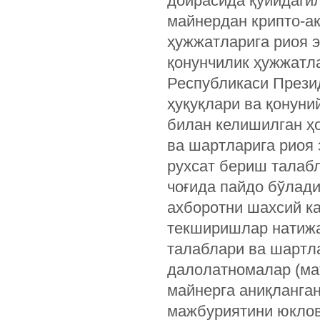
доирасида қуйидагил
майнердан крипто-ак
ҳужжатларига риоя 
қонунчилик ҳужжатл
Республикаси Прези
ҳуқуқлари ва қонун
билан келишилган ҳ
ва шартларига риоя
рухсат бериш талаб
чоғида пайдо бўлад
ахборотни шахсий ка
текширишлар натижа
талаблари ва шартла
далолатномалар (ма
майнерга аниқланга
мажбуриятини юклов