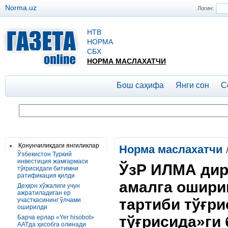
Norma.uz
Логин:
НТВ
НОРМА
СБХ
НОРМА МАСЛАХАТЧИ
Бош саҳифа
Янги сон
С
Қонунчиликдаги янгиликлар
Норма маслахатчи
Ўзбекистон Туркий
инвестиция жамғармаси
ЎзР ИЛМА дир
тўғрисидаги битимни
ратификация қилди
амалга ошири
Деҳқон хўжалиги учун
ажратиладиган ер
тартиби тўғр
участкасининг ўлчами
оширилди
тўғрисида»ги 
Барча ерлар «Yer hisobot»
AATда ҳисобга олинади