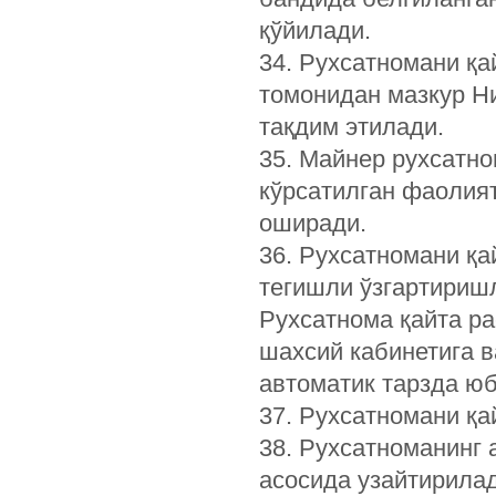
қўйилади.
34. Рухсатномани қ
томонидан мазкур Н
тақдим этилади.
35. Майнер рухсатно
кўрсатилган фаолият
оширади.
36. Рухсатномани қ
тегишли ўзгартириш
Рухсатнома қайта ра
шахсий кабинетига в
автоматик тарзда ю
37. Рухсатномани қ
38. Рухсатноманинг 
асосида узайтирилад