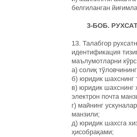
белгиланган йиғимла
3-БОБ. РУХС
13. Талабгор рухсат
идентификация тизим
маълумотларни кўрс
а) солиқ тўловчинин
б) юридик шахснинг 
в) юридик шахснинг 
электрон почта манз
г) майнинг ускунала
манзили;
д) юридик шахсга хи
ҳисобрақами;