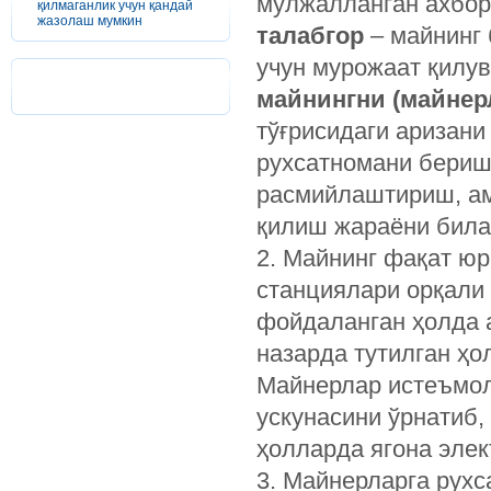
мўлжалланган ахбор
қилмаганлик учун қандай
жазолаш мумкин
талабгор
– майнинг
учун мурожаат қилув
майнингни (майнер
тўғрисидаги аризани
рухсатномани бериш,
расмийлаштириш, ам
қилиш жараёни била
2. Майнинг фақат ю
станциялари орқали
фойдаланган ҳолда 
назарда тутилган ҳо
Майнерлар истеъмол
ускунасини ўрнатиб,
ҳолларда ягона элек
3. Майнерларга рухс