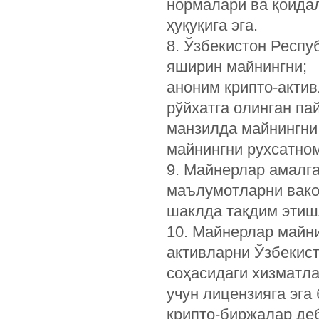
нормалари ва қоида
ҳуқуқига эга.
8. Ўзбекистон Респу
яширин майнингни;
аноним крипто-актив
рўйхатга олинган па
манзилда майнингни
майнингни рухсатно
9. Майнерлар амалг
маълумотларни вакол
шаклда тақдим этиш
10. Майнерлар майн
активларни Ўзбекис
соҳасидаги хизматл
учун лицензияга эга
крипто-биржалар деб