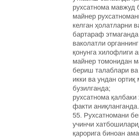
рухсатнома мавжуд 
майнер рухсатноман
келган ҳолатларни в
бартараф этмаганда
ваколатли органнинг
қонунга хилофлиги а
майнер томонидан м
бериш талаблари ва
икки ва ундан ортиқ
бузилганда;
рухсатнома қалбаки
факти аниқланганда.
55. Рухсатномани бе
учинчи хатбошилари
қарорига биноан ам