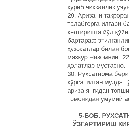
кўриб чиққанлик учу
29. Аризани такрора
талабгорга илгари б
келтиришга йўл қўйи
бартараф этилганлиг
ҳужжатлар билан бо
мазкур Низомнинг 2
ҳолатлар мустасно.
30. Рухсатнома бери
кўрсатилган муддат 
ариза янгидан топши
томонидан умумий а
5-БОБ. РУХСА
ЎЗГАРТИРИШ КИ