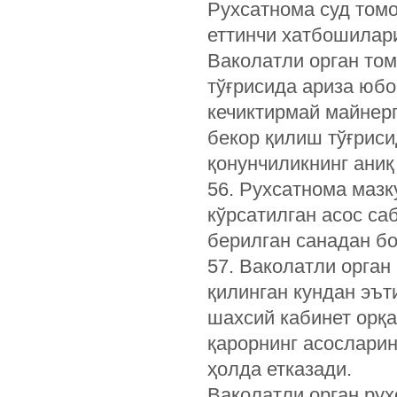
Рухсатнома суд томо
еттинчи хатбошилар
Ваколатли орган то
тўғрисида ариза юбо
кечиктирмай майнерг
бекор қилиш тўғриси
қонунчиликнинг аниқ
56. Рухсатнома мазк
кўрсатилган асос са
берилган санадан б
57. Ваколатли орган
қилинган кундан эът
шахсий кабинет орқа
қарорнинг асосларин
ҳолда етказади.
Ваколатли орган рух