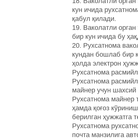
18. Ваколатли орган
кун ичида рухсатном
қабул қилади.
19. Ваколатли орган
бир кун ичида бу ҳа
20. Рухсатнома вако
кундан бошлаб бир к
ҳолда электрон ҳуж
Рухсатнома расмийл
Рухсатнома расмийл
майнер учун шахсий 
Рухсатнома майнер 
ҳамда қоғоз кўриниш
берилган ҳужжатга 
Рухсатнома рухсатно
почта манзилига авт