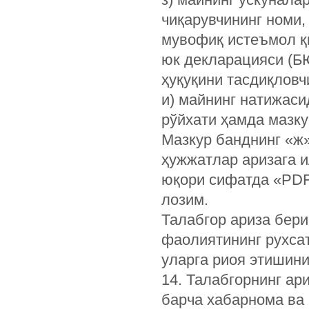
чиқарувчининг номи,
мувофиқ истеъмол қ
юк декларацияси (БЮ
ҳуқуқини тасдиқловч
и) майнинг натижас
рўйхати ҳамда мазку
Мазкур банднинг «ж»
ҳужжатлар аризага 
юқори сифатда «PD
лозим.
Талабгор ариза бер
фаолиятининг рухсат
уларга риоя этишин
14. Талабгорнинг ар
барча хабарнома ва