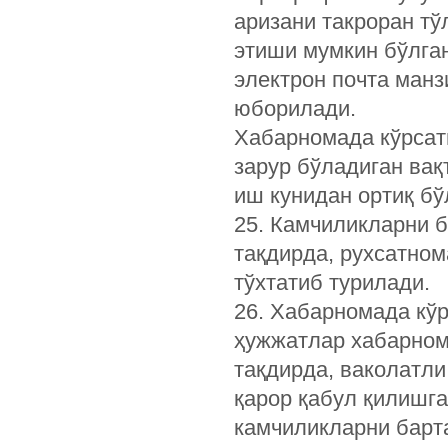
аризани такроран т
этиши мумкин бўлган
электрон почта манз
юборилади.
Хабарномада кўрсат
зарур бўладиган вақ
иш кунидан ортиқ бў
25. Камчиликларни 
тақдирда, рухсатном
тўхтатиб турилади.
26. Хабарномада кў
ҳужжатлар хабарном
тақдирда, ваколатли
қарор қабул қилишга
камчиликларни барт