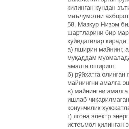
қилинган кундан эът
маълумотни ахборот
58. Мазкур Низом би
шартларини бир мар
қуйидагилар киради:
а) яширин майнинг, 
муқаддам муомалада
амалга ошириш;
б) рўйхатга олинган
майнингни амалга о
в) майнингни амалг
ишлаб чиқарилмаган
қонунчилик ҳужжатла
г) ягона электр энер
истеъмол қилинган 