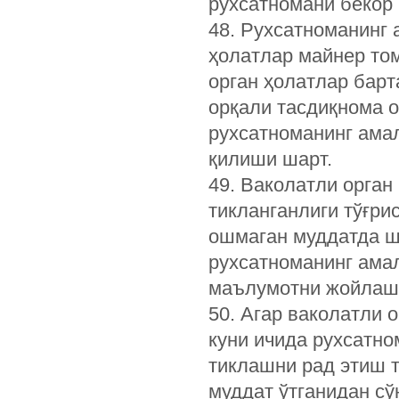
рухсатномани бекор 
48. Рухсатноманинг 
ҳолатлар майнер то
орган ҳолатлар барт
орқали тасдиқнома о
рухсатноманинг амал
қилиши шарт.
49. Ваколатли орган
тикланганлиги тўғри
ошмаган муддатда ш
рухсатноманинг амал
маълумотни жойлаш
50. Агар ваколатли 
куни ичида рухсатно
тиклашни рад этиш т
муддат ўтганидан сў