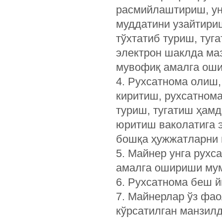
расмийлаштириш, ун
муддатини узайтири
тўхтатиб туриш, туг
электрон шаклда маз
мувофиқ амалга оши
4. Рухсатнома олиш
киритиш, рухсатном
туриш, тугатиш ҳам
юритиш ваколатига э
бошқа ҳужжатларни в
5. Майнер унга рухс
амалга ошириши мум
6. Рухсатнома беш й
7. Майнерлар ўз фао
кўрсатилган манзилд