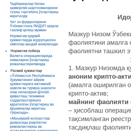
Тадбиркорлар билан
ҳамкорлик шартномаларини
тузиш тартибига ўзгартириш
Идо
киритилди
Чет эл фуқароларини
Ўзбекистонга ЯИДХП орқали
таклиф қилиш мумкин
Мазкур Низом Ўзбек
Норматив-ҳуқуқий
ҳужжатларда коррупциоген
фаолиятини амалга 
омиллар қандай аниқланади
фаолиятни ташкил э
Норматив лойиҳа
Валюта операцияларида
нималарни ўзгартириш
режалаштирилмоқда
1. Мазкур Низомда қ
Расмий ҳужжатлар
аноним крипто-акт
«Ўзбекистон Республикаси
Ҳукуматининг айрим
(амалга оширилган 
ҳужжатларига ижтимоий
аҳволи ва турмуш шароити
крипто-актив;
оғир оилаларни қўллаб-
қувватлаш тизимини
соддалаштиришга
майнинг фаолияти 
қаратилган ўзгартириш ва
қўшимчалар киритиш
– ҳисоблаш операци
тўғрисида»
тақсимланган реест
«Маъмурий ислоҳотлар
доирасида рақобатни
тасдиқлаш фаолияти
ривожлантириш ва
истеъмолчилар ҳуқуқларини