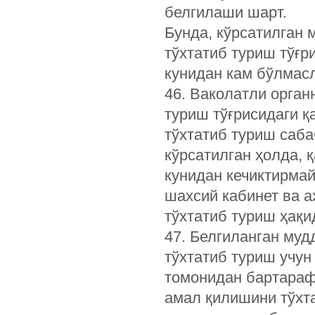
белгилаши шарт.
Бунда, кўрсатилган
тўхтатиб туриш тўғр
кунидан кам бўлмасл
46. Ваколатли орган
туриш тўғрисидаги 
тўхтатиб туриш саба
кўрсатилган ҳолда, 
кунидан кечиктирма
шахсий кабинет ва 
тўхтатиб туриш ҳақ
47. Белгиланган муд
тўхтатиб туриш учун
томонидан бартараф
амал қилишини тўхт