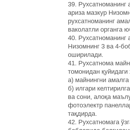
39. Рухсатноманинг 
ариза мазкур Низомн
рухсатноманинг ама
ваколатли органга 
40. Рухсатноманинг
Низомнинг 3 ва 4-бо
оширилади.
41. Рухсатнома майн
томонидан қуйидаги
а) майнингни амалг
б) илгари келтирилг
ва сони, алоқа маъл
фотоэлектр панеллар
тақдирда.
42. Рухсатномага ўз