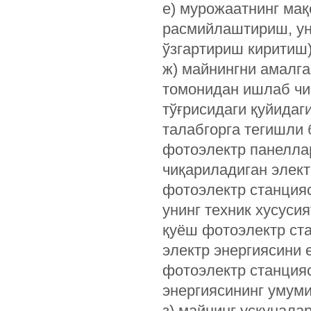
е) мурожаатнинг мақ
расмийлаштириш, ун
ўзгартириш киритиш)
ж) майнингни амалг
томонидан ишлаб чи
тўғрисидаги қуйидаг
талабгорга тегишли 
фотоэлектр панелла
чиқариладиган элект
фотоэлектр станция
унинг техник хусусия
қуёш фотоэлектр ста
электр энергиясини
фотоэлектр станция
энергиясининг умуми
з) майнинг ускунала