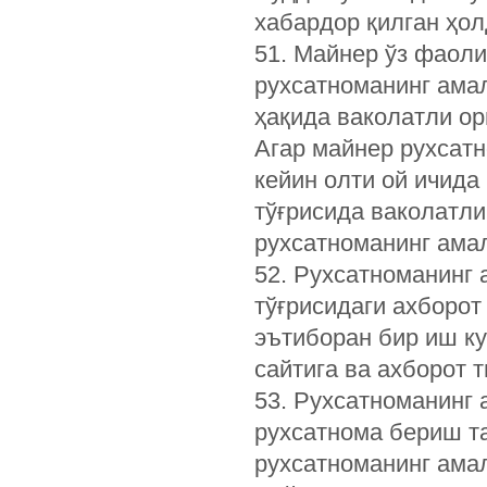
хабардор қилган ҳо
51. Майнер ўз фаоли
рухсатноманинг амал
ҳақида ваколатли ор
Агар майнер рухсат
кейин олти ой ичида
тўғрисида ваколатли
рухсатноманинг амал
52. Рухсатноманинг 
тўғрисидаги ахборот
эътиборан бир иш ку
сайтига ва ахборот 
53. Рухсатноманинг 
рухсатнома бериш та
рухсатноманинг амал