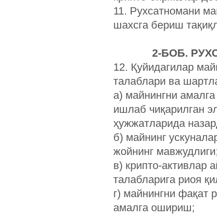
11. Рухсатномани м
шахсга бериш тақиқ
2-БОБ. РУ
12. Қуйидагилар ма
талаблари ва шартл
а) майнингни амалг
ишлаб чиқарилган э
ҳужжатларида назард
б) майнинг ускунал
жойнинг мавжудлиги
в) крипто-активлар 
талабларига риоя қи
г) майнингни фақат 
амалга ошириш;