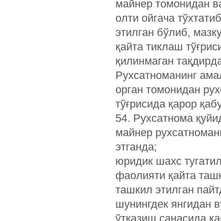
майнер томонидан в
олти ойгача тўхтати
этилган бўлиб, мазк
қайта тиклаш тўғрис
қилинмаган тақдирда
Рухсатноманинг ама
орган томонидан рух
тўғрисида қарор қаб
54. Рухсатнома қуйи
майнер рухсатноман
этганда;
юридик шахс тугатил
фаолияти қайта ташк
ташкил этилган пайт
шунингдек янгидан в
ўтказиш санасида қ