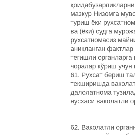
қоидабузарликларни
мазкур Низомга мув
туриш ёки рухсатно
ва (ёки) судга мурож
рухсатномасиз майн
аниқланган фактлар
тегишли органларга 
чоралар кўриш учун
61. Рухсат бериш т
текширишда ваколат
далолатнома тузилад
нусхаси ваколатли о
62. Ваколатли орган