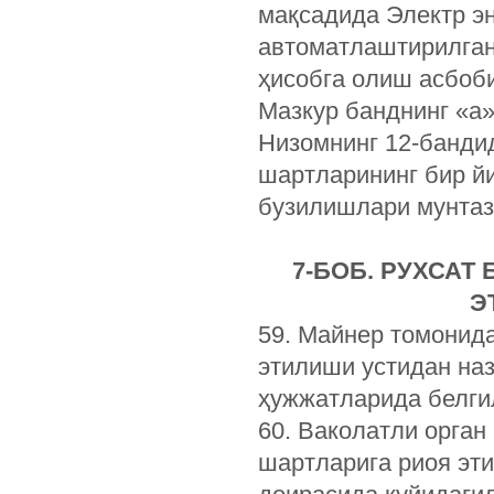
мақсадида Электр эн
автоматлаштирилган
ҳисобга олиш асбоб
Мазкур банднинг «а
Низомнинг 12-банди
шартларининг бир йи
бузилишлари мунтаз
7-БОБ. РУХСАТ
Э
59. Майнер томонид
этилиши устидан наз
ҳужжатларида белги
60. Ваколатли орган
шартларига риоя эт