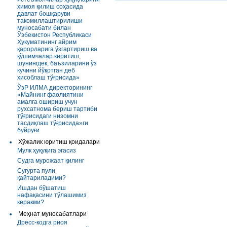
ҳимоя қилиш соҳасида
давлат бошқаруви
такомиллаштирилиши
муносабати билан
Ўзбекистон Республикаси
Ҳукуматининг айрим
қарорларига ўзгартириш ва
қўшимчалар киритиш,
шунингдек, баъзиларини ўз
кучини йўқотган деб
ҳисоблаш тўғрисида»
ЎзР ИЛМА директорининг
«Майнинг фаолиятини
амалга ошириш учун
рухсатнома бериш тартиби
тўғрисидаги низомни
тасдиқлаш тўғрисида»ги
буйруғи
Хўжалик юритиш қоидалари
Мулк ҳуқуқига эгасиз
Судга мурожаат қилинг
Суғурта пули
қайтариладими?
Ишдан бўшатиш
нафақасини тўлашимиз
керакми?
Меҳнат муносабатлари
Дресс-кодга риоя