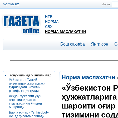
Norma.uz
Логин:
НТВ
НОРМА
СБХ
НОРМА МАСЛАХАТЧИ
Бош саҳифа
Янги сон
С
Қонунчиликдаги янгиликлар
Норма маслахатчи
Ўзбекистон Туркий
инвестиция жамғармаси
«Ўзбекистон 
тўғрисидаги битимни
ратификация қилди
ҳужжатларига
Деҳқон хўжалиги учун
ажратиладиган ер
шароити оғир
участкасининг ўлчами
оширилди
тизимини сод
Барча ерлар «Yer hisobot»
AATда ҳисобга олинади