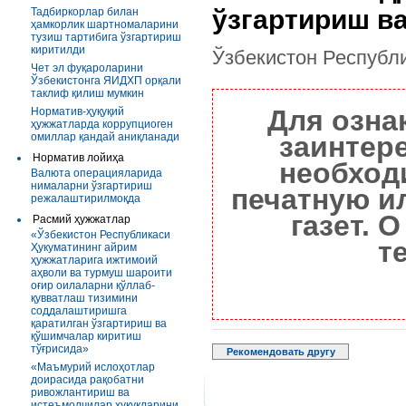
ўзгартириш в
Тадбиркорлар билан
ҳамкорлик шартномаларини
тузиш тартибига ўзгартириш
киритилди
Ўзбекистон Республ
Чет эл фуқароларини
Ўзбекистонга ЯИДХП орқали
таклиф қилиш мумкин
Для озна
Норматив-ҳуқуқий
ҳужжатларда коррупциоген
омиллар қандай аниқланади
заинтер
Норматив лойиҳа
необход
Валюта операцияларида
нималарни ўзгартириш
печатную и
режалаштирилмоқда
газет. 
Расмий ҳужжатлар
«Ўзбекистон Республикаси
т
Ҳукуматининг айрим
ҳужжатларига ижтимоий
аҳволи ва турмуш шароити
оғир оилаларни қўллаб-
қувватлаш тизимини
соддалаштиришга
қаратилган ўзгартириш ва
қўшимчалар киритиш
тўғрисида»
Рекомендовать другу
«Маъмурий ислоҳотлар
доирасида рақобатни
ривожлантириш ва
истеъмолчилар ҳуқуқларини