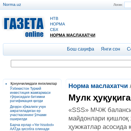
Norma.uz
Логин:
НТВ
НОРМА
СБХ
НОРМА МАСЛАХАТЧИ
Бош саҳифа
Янги сон
С
Қонунчиликдаги янгиликлар
Норма маслахатчи
Ўзбекистон Туркий
инвестиция жамғармаси
Мулк ҳуқуқига
тўғрисидаги битимни
ратификация қилди
Деҳқон хўжалиги учун
«SSS» МЧЖ балансид
ажратиладиган ер
участкасининг ўлчами
майдонлари қишлоқ 
оширилди
Барча ерлар «Yer hisobot»
ҳужжатлар асосида к
AATда ҳисобга олинади