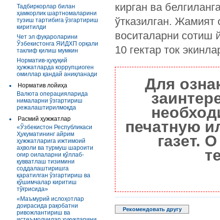
кирган ва белгиланг
Тадбиркорлар билан
ҳамкорлик шартномаларини
ўтказилган. Жамият
тузиш тартибига ўзгартириш
киритилди
воситаларни сотиш 
Чет эл фуқароларини
Ўзбекистонга ЯИДХП орқали
10 гектар ток экинл
таклиф қилиш мумкин
Норматив-ҳуқуқий
ҳужжатларда коррупциоген
омиллар қандай аниқланади
Для озна
Норматив лойиҳа
заинтер
Валюта операцияларида
нималарни ўзгартириш
необход
режалаштирилмоқда
Расмий ҳужжатлар
печатную и
«Ўзбекистон Республикаси
Ҳукуматининг айрим
газет. 
ҳужжатларига ижтимоий
аҳволи ва турмуш шароити
т
оғир оилаларни қўллаб-
қувватлаш тизимини
соддалаштиришга
қаратилган ўзгартириш ва
қўшимчалар киритиш
тўғрисида»
«Маъмурий ислоҳотлар
доирасида рақобатни
Рекомендовать другу
ривожлантириш ва
истеъмолчилар ҳуқуқларини