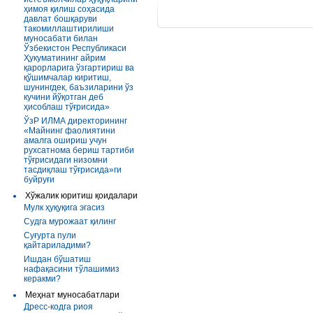
ҳимоя қилиш соҳасида
давлат бошқаруви
такомиллаштирилиши
муносабати билан
Ўзбекистон Республикаси
Ҳукуматининг айрим
қарорларига ўзгартириш ва
қўшимчалар киритиш,
шунингдек, баъзиларини ўз
кучини йўқотган деб
ҳисоблаш тўғрисида»
ЎзР ИЛМА директорининг
«Майнинг фаолиятини
амалга ошириш учун
рухсатнома бериш тартиби
тўғрисидаги низомни
тасдиқлаш тўғрисида»ги
буйруғи
Хўжалик юритиш қоидалари
Мулк ҳуқуқига эгасиз
Судга мурожаат қилинг
Суғурта пули
қайтариладими?
Ишдан бўшатиш
нафақасини тўлашимиз
керакми?
Меҳнат муносабатлари
Дресс-кодга риоя