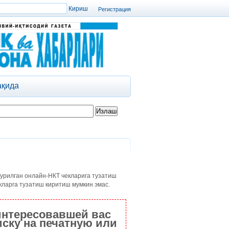
Регистрация
ақида
 урилган онлайн-НКТ чекларига тузатиш
кларга тузатиш киритиш мумкин эмас.
интересовавшей вас
ску на печатную или