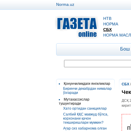
Norma.uz
НТВ
НОРМА
СБХ
НОРМА МАСЛ
Бош
Қонунчиликдаги янгиликлар
СБХ
Биринчи декабрдан нималар
Чек
ўзгаради
Мутахассислар
ДСҚ 2
тушунтиради
кирит
Хато ортидан санкциялар
Салбий ҚҚС мавжуд бўлса,
корхонани қачон
текширишлари мумкин?
п
Агар сиз хабарнома олган