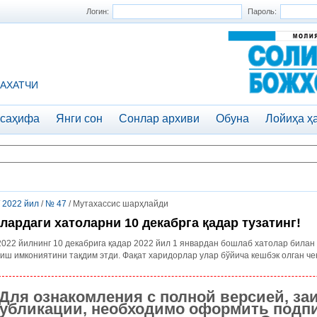
Логин:
Пароль:
АХАТЧИ
 саҳифа
Янги сон
Сонлар архиви
Обуна
Лойиҳа ҳ
/
2022 йил
/
№ 47
/ Мутахассис шарҳлайди
лардаги хатоларни 10 декабрга қадар тузатинг!
022 йилнинг 10 декабрига қадар 2022 йил 1 январдан бошлаб хатолар билан
иш имкониятини тақдим этди. Фақат харидорлар улар бўйича кешбэк олган че
Для ознакомления с полной версией, за
убликации, необходимо оформить подпи