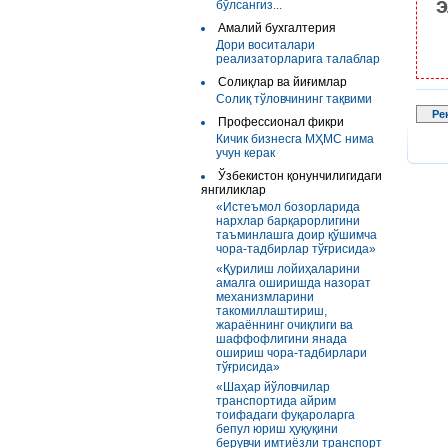
э
бўлсангиз...
Амалий бухгалтерия
Дори воситалари
реализаторларига талаблар
Солиқлар ва йиғимлар
Солиқ тўловчининг тақвими
Ре
Профессионал фикри
Кичик бизнесга МҲМС нима
учун керак
Ўзбекистон қонунчилигидаги
янгиликлар
«Истеъмол бозорларида
нархлар барқарорлигини
таъминлашга доир қўшимча
чора-тадбирлар тўғрисида»
«Қурилиш лойиҳаларини
амалга оширишда назорат
механизмларини
такомиллаштириш,
жараённинг очиқлиги ва
шаффофлигини янада
ошириш чора-тадбирлари
тўғрисида»
«Шаҳар йўловчилар
транспортида айрим
тоифадаги фуқароларга
бепул юриш ҳуқуқини
берувчи имтиёзли транспорт