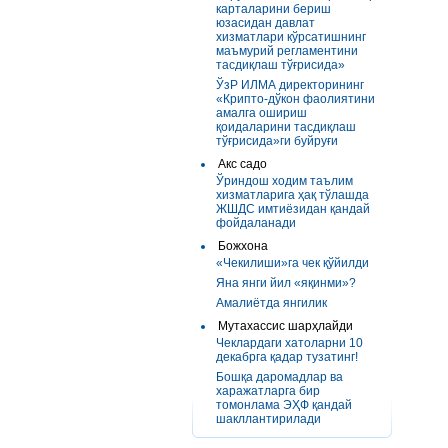
карталарини бериш
юзасидан давлат
хизматлари кўрсатишнинг
маъмурий регламентини
тасдиқлаш тўғрисида»
ЎзР ИЛМА директорининг
«Крипто-дўкон фаолиятини
амалга ошириш
қоидаларини тасдиқлаш
тўғрисида»ги буйруғи
Акс садо
Ўриндош ходим таълим
хизматларига ҳақ тўлашда
ЖШДС имтиёзидан қандай
фойдаланади
Божхона
«Чекилиши»га чек қўйилди
Яна янги йил «яқинми»?
Амалиётда янгилик
Мутахассис шарҳлайди
Чеклардаги хатоларни 10
декабрга қадар тузатинг!
Бошқа даромадлар ва
харажатларга бир
томонлама ЭҲФ қандай
шакллантирилади