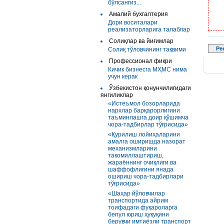
бўлсангиз...
Амалий бухгалтерия
Дори воситалари
реализаторларига талаблар
Солиқлар ва йиғимлар
Ре
Солиқ тўловчининг тақвими
Профессионал фикри
Кичик бизнесга МҲМС нима
учун керак
Ўзбекистон қонунчилигидаги
янгиликлар
«Истеъмол бозорларида
нархлар барқарорлигини
таъминлашга доир қўшимча
чора-тадбирлар тўғрисида»
«Қурилиш лойиҳаларини
амалга оширишда назорат
механизмларини
такомиллаштириш,
жараённинг очиқлиги ва
шаффофлигини янада
ошириш чора-тадбирлари
тўғрисида»
«Шаҳар йўловчилар
транспортида айрим
тоифадаги фуқароларга
бепул юриш ҳуқуқини
берувчи имтиёзли транспорт