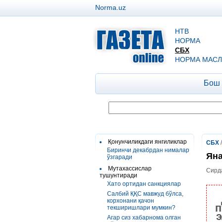
Norma.uz
НТВ
НОРМА
СБХ
НОРМА МАСЛ
Бош
Қонунчиликдаги янгиликлар
СБХ
Биринчи декабрдан нималар
Яна
ўзгаради
Мутахассислар
Сирд
тушунтиради
Хато ортидан санкциялар
Салбий ҚҚС мавжуд бўлса,
корхонани қачон
п
текширишлари мумкин?
э
Агар сиз хабарнома олган