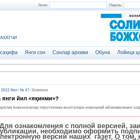
Логин:
Пароль:
АХАТЧИ
 саҳифа
Янги сон
Сонлар архиви
Обуна
Лойиҳа ҳ
/
2022 йил
/
№ 47
/ Божхона
 янги йил «яқинми»?
арёлик божхоначилар пиротехника воситалари ноқонуний айланмасининг ол
Для ознакомления с полной версией, за
убликации, необходимо оформить подпи
лектронную версии наших газет. О том, 