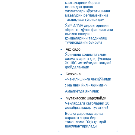
карталарини бериш
юзасидан давлат
хизматлари кўрсатишнинг
маъмурий регламентини
тасдиқлаш тўғрисида»
ЎзР ИЛМА директорининг
«Крипто-дўкон фаолиятини
амалга ошириш
қоидаларини тасдиқлаш
тўғрисида»ги буйруғи
Акс садо
Ўриндош ходим таълим
хизматларига ҳақ тўлашда
ЖШДС имтиёзидан қандай
фойдаланади
Божхона
«Чекилиши»га чек қўйилди
Яна янги йил «яқинми»?
Амалиётда янгилик
Мутахассис шарҳлайди
Чеклардаги хатоларни 10
декабрга қадар тузатинг!
Бошқа даромадлар ва
харажатларга бир
томонлама ЭҲФ қандай
шакллантирилади