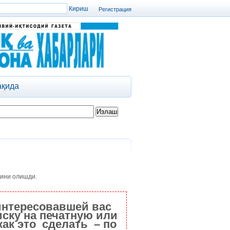
Регистрация
ақида
дини олишди.
интересовавшей вас
ску на печатную или
как это сделать – по