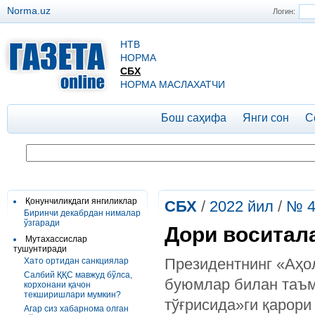
Norma.uz
Логин:
НТВ
НОРМА
СБХ
НОРМА МАСЛАХАТЧИ
Бош саҳифа
Янги сон
С
Қонунчиликдаги янгиликлар
СБХ
/
2022 йил
/
№ 4
Биринчи декабрдан нималар
ўзгаради
Дори воситал
Мутахассислар
тушунтиради
Президентнинг «Аҳо
Хато ортидан санкциялар
Салбий ҚҚС мавжуд бўлса,
буюмлар билан таъм
корхонани қачон
текширишлари мумкин?
тўғрисида»ги қарори
Агар сиз хабарнома олган