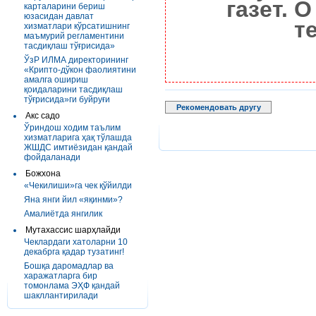
газет. 
карталарини бериш
юзасидан давлат
т
хизматлари кўрсатишнинг
маъмурий регламентини
тасдиқлаш тўғрисида»
ЎзР ИЛМА директорининг
«Крипто-дўкон фаолиятини
амалга ошириш
қоидаларини тасдиқлаш
тўғрисида»ги буйруғи
Рекомендовать другу
Акс садо
Ўриндош ходим таълим
хизматларига ҳақ тўлашда
ЖШДС имтиёзидан қандай
фойдаланади
Божхона
«Чекилиши»га чек қўйилди
Яна янги йил «яқинми»?
Амалиётда янгилик
Мутахассис шарҳлайди
Чеклардаги хатоларни 10
декабрга қадар тузатинг!
Бошқа даромадлар ва
харажатларга бир
томонлама ЭҲФ қандай
шакллантирилади