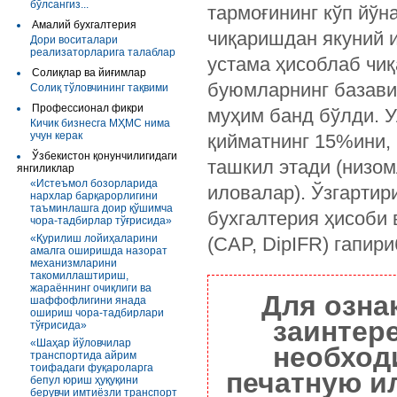
бўлсангиз...
тармоғининг кўп йўн
Амалий бухгалтерия
чиқаришдан якуний и
Дори воситалари
реализаторларига талаблар
устама ҳисоблаб чиқ
Солиқлар ва йиғимлар
буюмларнинг базави
Солиқ тўловчининг тақвими
Профессионал фикри
муҳим банд бўлди. У
Кичик бизнесга МҲМС нима
учун керак
қийматнинг 15%ини, 
Ўзбекистон қонунчилигидаги
ташкил этади (низом
янгиликлар
«Истеъмол бозорларида
иловалар). Ўзгарти
нархлар барқарорлигини
таъминлашга доир қўшимча
бухгалтерия ҳисоби
чора-тадбирлар тўғрисида»
«Қурилиш лойиҳаларини
(CAP, DipIFR) гапири
амалга оширишда назорат
механизмларини
такомиллаштириш,
жараённинг очиқлиги ва
Для озна
шаффофлигини янада
ошириш чора-тадбирлари
заинтер
тўғрисида»
«Шаҳар йўловчилар
необход
транспортида айрим
тоифадаги фуқароларга
печатную и
бепул юриш ҳуқуқини
берувчи имтиёзли транспорт