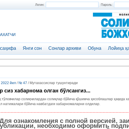
Логин:
Пароль:
АХАТЧИ
 саҳифа
Янги сон
Сонлар архиви
Обуна
Лойиҳа ҳ
/
2022 йил
/
№ 47
/ Мутахассислар тушунтиради
р сиз хабарнома олган бўлсангиз...
 тўловчилар солиқчилардан солиқлар бўйича қўшимча ҳисоблашлар ҳақида х
ил натижалари бўйича навбатдаги хабарномаларни олдилар.
Для ознакомления с полной версией, за
убликации, необходимо оформить подпи