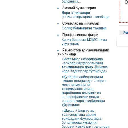
э
бўлсангиз...
Амалий бухгалтерия
Дори воситалари
реализаторларига талаблар
Солиқлар ва йиғимлар
Солиқ тўловчининг тақвими
Ре
Профессионал фикри
Кичик бизнесга МҲМС нима
учун керак
Ўзбекистон қонунчилигидаги
янгиликлар
«Истеъмол бозорларида
нархлар барқарорлигини
таъминлашга доир қўшимча
чора-тадбирлар тўғрисида»
«Қурилиш лойиҳаларини
амалга оширишда назорат
механизмларини
такомиллаштириш,
жараённинг очиқлиги ва
шаффофлигини янада
ошириш чора-тадбирлари
тўғрисида»
«Шаҳар йўловчилар
транспортида айрим
тоифадаги фуқароларга
бепул юриш ҳуқуқини
берувчи имтиёзли транспорт