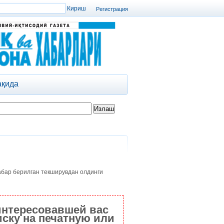
Регистрация
ақида
абар берилган текширувдан олдинги
интересовавшей вас
ску на печатную или