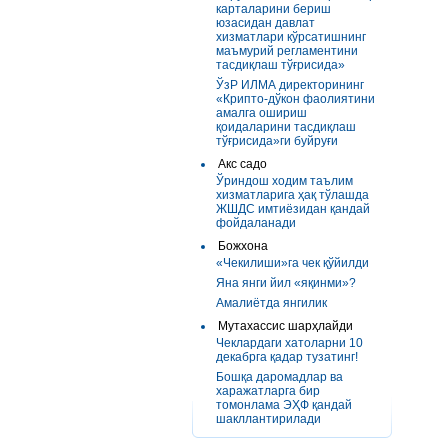
карталарини бериш
юзасидан давлат
хизматлари кўрсатишнинг
маъмурий регламентини
тасдиқлаш тўғрисида»
ЎзР ИЛМА директорининг
«Крипто-дўкон фаолиятини
амалга ошириш
қоидаларини тасдиқлаш
тўғрисида»ги буйруғи
Акс садо
Ўриндош ходим таълим
хизматларига ҳақ тўлашда
ЖШДС имтиёзидан қандай
фойдаланади
Божхона
«Чекилиши»га чек қўйилди
Яна янги йил «яқинми»?
Амалиётда янгилик
Мутахассис шарҳлайди
Чеклардаги хатоларни 10
декабрга қадар тузатинг!
Бошқа даромадлар ва
харажатларга бир
томонлама ЭҲФ қандай
шакллантирилади