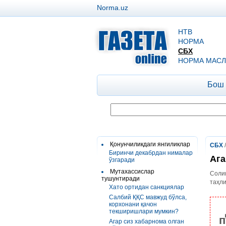
Norma.uz
НТВ
НОРМА
СБХ
НОРМА МАСЛ
Бош
Қонунчиликдаги янгиликлар
СБХ
Биринчи декабрдан нималар
Ага
ўзгаради
Мутахассислар
Солиқ
тушунтиради
таҳл
Хато ортидан санкциялар
Салбий ҚҚС мавжуд бўлса,
корхонани қачон
текширишлари мумкин?
п
Агар сиз хабарнома олган