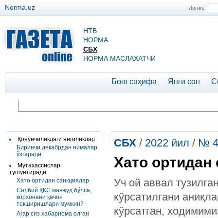
Norma.uz
Логин:
НТВ
НОРМА
СБХ
НОРМА МАСЛАХАТЧИ
Бош саҳифа
Янги сон
С
Қонунчиликдаги янгиликлар
СБХ
/
2022 йил
/
№ 4
Биринчи декабрдан нималар
ўзгаради
Хато ортидан
Мутахассислар
тушунтиради
Уч ой аввал тузилга
Хато ортидан санкциялар
Салбий ҚҚС мавжуд бўлса,
кўрсатилгани аниқла
корхонани қачон
текширишлари мумкин?
кўрсатган, ходимими
Агар сиз хабарнома олган