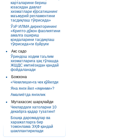
карталарини бериш
юзасидан давлат
хизматлари кўрсатишнинг
маъмурий регламентини
тасдиқлаш тўғрисида»
ЎзР ИЛМА директорининг
«Крипто-дўкон фаолиятини
амалга ошириш
қоидаларини тасдиқлаш
тўғрисида»ги буйруғи
Акс садо
Ўриндош ходим таълим
хизматларига ҳақ тўлашда
ЖШДС имтиёзидан қандай
фойдаланади
Божхона
«Чекилиши»га чек қўйилди
Яна янги йил «яқинми»?
Амалиётда янгилик
Мутахассис шарҳлайди
Чеклардаги хатоларни 10
декабрга қадар тузатинг!
Бошқа даромадлар ва
харажатларга бир
томонлама ЭҲФ қандай
шакллантирилади