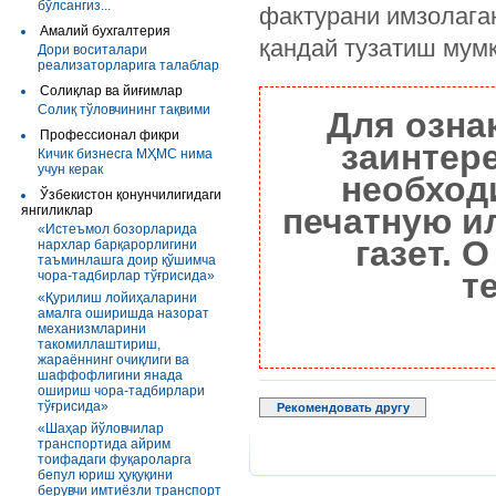
бўлсангиз...
фактурани имзолага
Амалий бухгалтерия
қандай тузатиш мум
Дори воситалари
реализаторларига талаблар
Солиқлар ва йиғимлар
Солиқ тўловчининг тақвими
Для озна
Профессионал фикри
заинтер
Кичик бизнесга МҲМС нима
учун керак
необход
Ўзбекистон қонунчилигидаги
печатную и
янгиликлар
«Истеъмол бозорларида
газет. 
нархлар барқарорлигини
таъминлашга доир қўшимча
т
чора-тадбирлар тўғрисида»
«Қурилиш лойиҳаларини
амалга оширишда назорат
механизмларини
такомиллаштириш,
жараённинг очиқлиги ва
шаффофлигини янада
ошириш чора-тадбирлари
тўғрисида»
Рекомендовать другу
«Шаҳар йўловчилар
транспортида айрим
тоифадаги фуқароларга
бепул юриш ҳуқуқини
берувчи имтиёзли транспорт