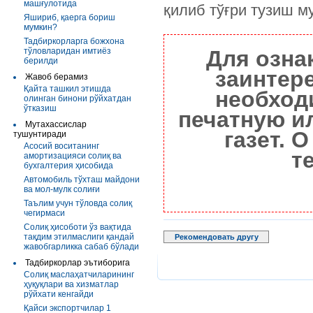
машғулотида
қилиб тўғри тузиш м
Яшириб, қаерга бориш
мумкин?
Тадбиркорларга божхона
тўловларидан имтиёз
Для озна
берилди
заинтер
Жавоб берамиз
Қайта ташкил этишда
необход
олинган бинони рўйхатдан
ўтказиш
печатную и
Мутахассислар
газет. 
тушунтиради
Асосий воситанинг
т
амортизацияси солиқ ва
бухгалтерия ҳисобида
Автомобиль тўхташ майдони
ва мол-мулк солиғи
Таълим учун тўловда солиқ
чегирмаси
Солиқ ҳисоботи ўз вақтида
тақдим этилмаслиги қандай
Рекомендовать другу
жавобгарликка сабаб бўлади
Тадбиркорлар эътиборига
Солиқ маслаҳатчиларининг
ҳуқуқлари ва хизматлар
рўйхати кенгайди
Қайси экспортчилар 1