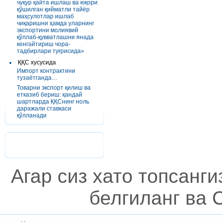
чуқур қайта ишлаш ва юқори
қўшилган қийматли тайёр
маҳсулотлар ишлаб
чиқаришни ҳамда уларнинг
экспортини молиявий
қўллаб-қувватлашни янада
кенгайтириш чора-
тадбирлари туғрисида»
ҚҚС хусусида
Импорт контрактини
тузаётганда…
Товарни экспорт қилиш ва
етказиб бериш: қандай
шартларда ҚҚСнинг ноль
даражали ставкаси
қўлланади
Агар сиз хато топсанг
белгиланг ва C