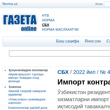
Norma.uz
Логин:
НТВ
НОРМА
СБХ
НОРМА МАСЛАХАТЧИ
Бош саҳифа
Янги сон
С
Қонунчиликдаги янгиликлар
СБХ
/
2022 йил
/
№ 4
Айрим маҳсулот турлари
импорт божидан озод
Импорт контр
қилинди
Божхона
Ўзбекистон резидент
Амалий ташриф самарали
қадамлар
хизматларни импорт 
«Очиқ осмон» режимидаги
аэропорт
иқтисодий таваккалч
Божхоначилар ҳарбий дала