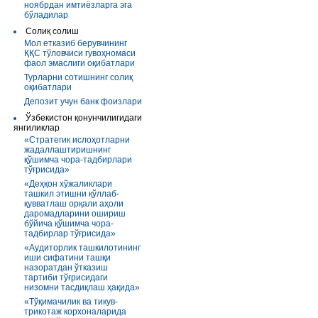
ноябрдан имтиёзларга эга
бўладилар
Солиқ солиш
Мол етказиб берувчининг
ҚҚС тўловчиси гувоҳномаси
фаол эмаслиги оқибатлари
Турларни сотишнинг солиқ
оқибатлари
Депозит учун банк фоизлари
Ўзбекистон қонунчилигидаги
янгиликлар
«Стратегик ислоҳотларни
жадаллаштиришнинг
қўшимча чора-тадбирлари
тўғрисида»
«Деҳқон хўжаликлари
ташкил этишни қўллаб-
қувватлаш орқали аҳоли
даромадларини ошириш
бўйича қўшимча чора-
тадбирлар тўғрисида»
«Аудиторлик ташкилотининг
иши сифатини ташқи
назоратдан ўтказиш
тартиби тўғрисидаги
низомни тасдиқлаш ҳақида»
«Тўқимачилик ва тикув-
трикотаж корхоналарида