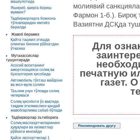
машғулотида
молиявий санкциялар
Яшириб, қаерга бориш
мумкин?
Фармон 1-б.). Бироқ
Тадбиркорларга божхона
Вазиятни ДСҚда ту
тўловларидан имтиёз
берилди
Жавоб берамиз
Қайта ташкил этишда
Для озна
олинган бинони рўйхатдан
ўтказиш
заинтер
Мутахассислар
тушунтиради
необход
Асосий воситанинг
амортизацияси солиқ ва
печатную и
бухгалтерия ҳисобида
газет. 
Автомобиль тўхташ майдони
ва мол-мулк солиғи
т
Таълим учун тўловда солиқ
чегирмаси
Солиқ ҳисоботи ўз вақтида
тақдим этилмаслиги қандай
жавобгарликка сабаб бўлади
Тадбиркорлар эътиборига
Солиқ маслаҳатчиларининг
Рекомендовать другу
ҳуқуқлари ва хизматлар
рўйхати кенгайди
Қайси экспортчилар 1