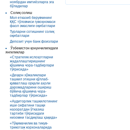
ноябрдан имтиёзларга эга
бўладилар
Солиқ солиш
Мол етказиб берувчининг
ҚҚС тўловчиси гувоҳномаси
фаол эмаслиги оқибатлари
Турларни сотишнинг солиқ
оқибатлари
Депозит учун банк фоизлари
Ўзбекистон қонунчилигидаги
янгиликлар
«Стратегик ислоҳотларни
жадаллаштиришнинг
қўшимча чора-тадбирлари
тўғрисида»
«Деҳқон хўжаликлари
ташкил этишни қўллаб-
қувватлаш орқали аҳоли
даромадларини ошириш
бўйича қўшимча чора-
тадбирлар тўғрисида»
«Аудиторлик ташкилотининг
иши сифатини ташқи
назоратдан ўтказиш
тартиби тўғрисидаги
низомни тасдиқлаш ҳақида»
«Тўқимачилик ва тикув-
трикотаж корхоналарида