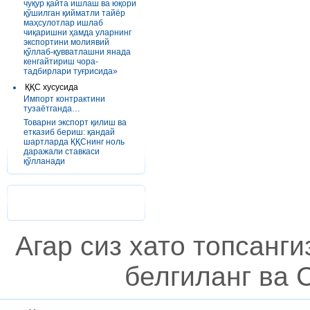
чуқур қайта ишлаш ва юқори
қўшилган қийматли тайёр
маҳсулотлар ишлаб
чиқаришни ҳамда уларнинг
экспортини молиявий
қўллаб-қувватлашни янада
кенгайтириш чора-
тадбирлари туғрисида»
ҚҚС хусусида
Импорт контрактини
тузаётганда…
Товарни экспорт қилиш ва
етказиб бериш: қандай
шартларда ҚҚСнинг ноль
даражали ставкаси
қўлланади
Агар сиз хато топсанг
белгиланг ва C