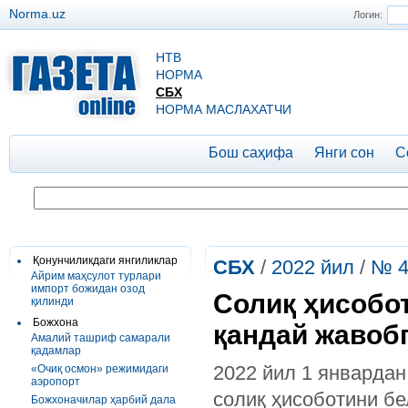
Norma.uz
Логин:
НТВ
НОРМА
СБХ
НОРМА МАСЛАХАТЧИ
Бош саҳифа
Янги сон
С
Қонунчиликдаги янгиликлар
СБХ
/
2022 йил
/
№ 4
Айрим маҳсулот турлари
импорт божидан озод
Солиқ ҳисобот
қилинди
Божхона
қандай жавоб
Амалий ташриф самарали
қадамлар
2022 йил 1 январда
«Очиқ осмон» режимидаги
аэропорт
солиқ ҳисоботини бе
Божхоначилар ҳарбий дала