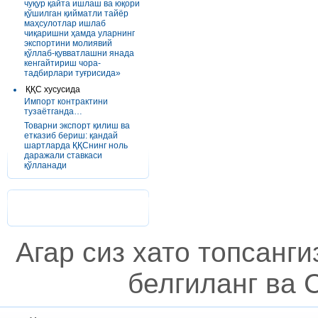
чуқур қайта ишлаш ва юқори
қўшилган қийматли тайёр
маҳсулотлар ишлаб
чиқаришни ҳамда уларнинг
экспортини молиявий
қўллаб-қувватлашни янада
кенгайтириш чора-
тадбирлари туғрисида»
ҚҚС хусусида
Импорт контрактини
тузаётганда…
Товарни экспорт қилиш ва
етказиб бериш: қандай
шартларда ҚҚСнинг ноль
даражали ставкаси
қўлланади
Агар сиз хато топсанг
белгиланг ва C