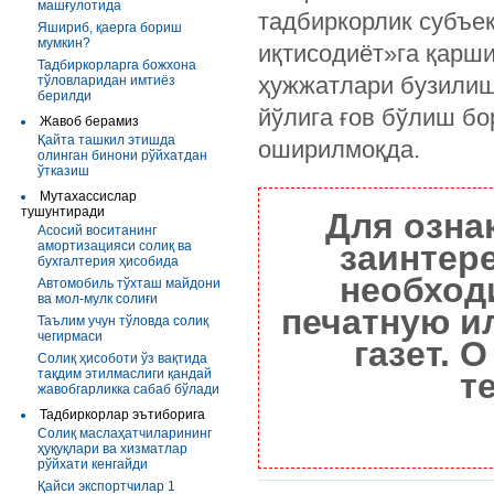
машғулотида
тадбиркорлик субъе
Яшириб, қаерга бориш
мумкин?
иқтисодиёт»га қарши
Тадбиркорларга божхона
ҳужжатлари бузилиш
тўловларидан имтиёз
берилди
йўлига ғов бўлиш бо
Жавоб берамиз
Қайта ташкил этишда
оширилмоқда.
олинган бинони рўйхатдан
ўтказиш
Мутахассислар
тушунтиради
Для озна
Асосий воситанинг
амортизацияси солиқ ва
заинтер
бухгалтерия ҳисобида
необход
Автомобиль тўхташ майдони
ва мол-мулк солиғи
печатную и
Таълим учун тўловда солиқ
чегирмаси
газет. 
Солиқ ҳисоботи ўз вақтида
тақдим этилмаслиги қандай
т
жавобгарликка сабаб бўлади
Тадбиркорлар эътиборига
Солиқ маслаҳатчиларининг
ҳуқуқлари ва хизматлар
рўйхати кенгайди
Қайси экспортчилар 1