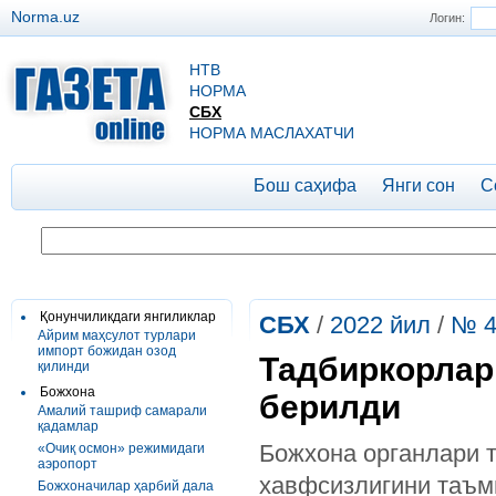
Norma.uz
Логин:
НТВ
НОРМА
СБХ
НОРМА МАСЛАХАТЧИ
Бош саҳифа
Янги сон
С
Қонунчиликдаги янгиликлар
СБХ
/
2022 йил
/
№ 4
Айрим маҳсулот турлари
импорт божидан озод
Тадбиркорлар
қилинди
Божхона
берилди
Амалий ташриф самарали
қадамлар
Божхона органлари 
«Очиқ осмон» режимидаги
аэропорт
хавфсизлигини таъм
Божхоначилар ҳарбий дала