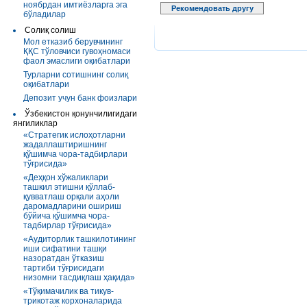
ноябрдан имтиёзларга эга
Рекомендовать другу
бўладилар
Солиқ солиш
Мол етказиб берувчининг
ҚҚС тўловчиси гувоҳномаси
фаол эмаслиги оқибатлари
Турларни сотишнинг солиқ
оқибатлари
Депозит учун банк фоизлари
Ўзбекистон қонунчилигидаги
янгиликлар
«Стратегик ислоҳотларни
жадаллаштиришнинг
қўшимча чора-тадбирлари
тўғрисида»
«Деҳқон хўжаликлари
ташкил этишни қўллаб-
қувватлаш орқали аҳоли
даромадларини ошириш
бўйича қўшимча чора-
тадбирлар тўғрисида»
«Аудиторлик ташкилотининг
иши сифатини ташқи
назоратдан ўтказиш
тартиби тўғрисидаги
низомни тасдиқлаш ҳақида»
«Тўқимачилик ва тикув-
трикотаж корхоналарида