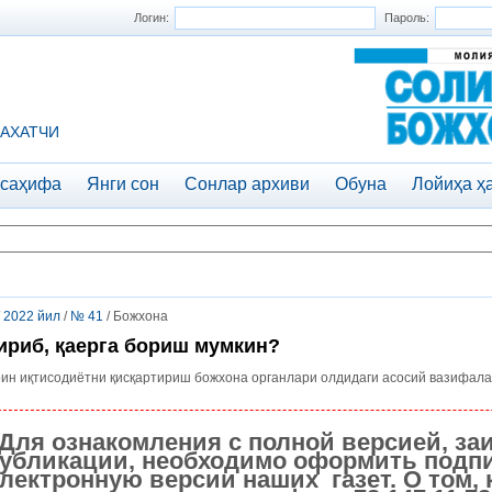
Логин:
Пароль:
АХАТЧИ
 саҳифа
Янги сон
Сонлар архиви
Обуна
Лойиҳа ҳ
/
2022 йил
/
№ 41
/ Божхона
риб, қаерга бориш мумкин?
ин иқтисодиётни қисқартириш божхона органлари олдидаги асосий вазифала
Для ознакомления с полной версией, за
убликации, необходимо оформить подпи
лектронную версии наших газет. О том, 