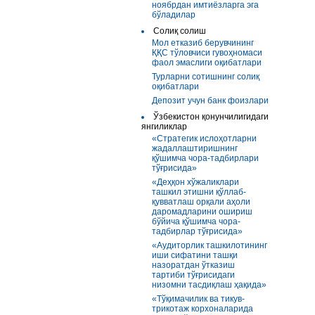
ноябрдан имтиёзларга эга
бўладилар
Солиқ солиш
Мол етказиб берувчининг
ҚҚС тўловчиси гувоҳномаси
фаол эмаслиги оқибатлари
Турларни сотишнинг солиқ
оқибатлари
Депозит учун банк фоизлари
Ўзбекистон қонунчилигидаги
янгиликлар
«Стратегик ислоҳотларни
жадаллаштиришнинг
қўшимча чора-тадбирлари
тўғрисида»
«Деҳқон хўжаликлари
ташкил этишни қўллаб-
қувватлаш орқали аҳоли
даромадларини ошириш
бўйича қўшимча чора-
тадбирлар тўғрисида»
«Аудиторлик ташкилотининг
иши сифатини ташқи
назоратдан ўтказиш
тартиби тўғрисидаги
низомни тасдиқлаш ҳақида»
«Тўқимачилик ва тикув-
трикотаж корхоналарида