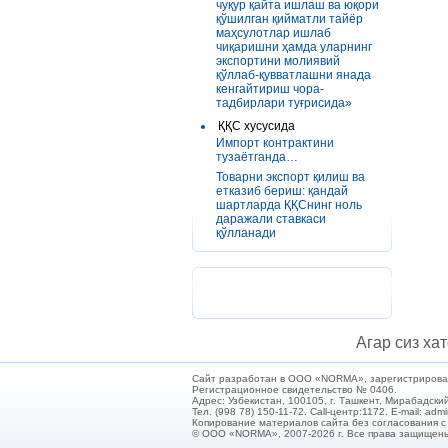
чуқур қайта ишлаш ва юқори
қўшилган қийматли тайёр
маҳсулотлар ишлаб
чиқаришни ҳамда уларнинг
экспортини молиявий
қўллаб-қувватлашни янада
кенгайтириш чора-
тадбирлари туғрисида»
ҚҚС хусусида
Импорт контрактини
тузаётганда…
Товарни экспорт қилиш ва
етказиб бериш: қандай
шартларда ҚҚСнинг ноль
даражали ставкаси
қўлланади
Агар сиз хат
Сайт разработан в ООО «NORMA», зарегистрирован 
Регистрационное свидетельство № 0406.
Адрес: Узбекистан, 100105, г. Ташкент, Мирабадский
Тел. (998 78) 150-11-72. Call-центр:1172. E-mail: ad
Копирование материалов сайта без согласования 
© ООО «NORMA», 2007-2026 г. Все права защищен