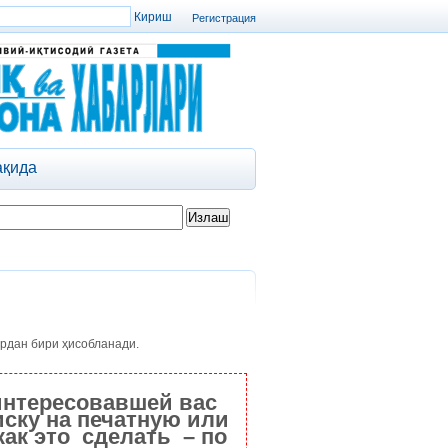
Регистрация
ақида
рдан бири ҳисобланади.
интересовавшей вас
ску на печатную или
как это сделать – по