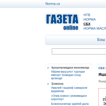
Norma.uz
НТВ
НОРМА
СБХ
НОРМА МАСЛ
Бош
Қонунчиликдаги янгиликлар
СБХ
Айрим маҳсулот турлари
Яши
импорт божидан озод
қилинди
Яшир
Божхона
Амалий ташриф самарали
қадамлар
«Очиқ осмон» режимидаги
п
аэропорт
э
Божхоначилар ҳарбий дала