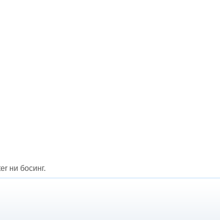
er ни босинг.