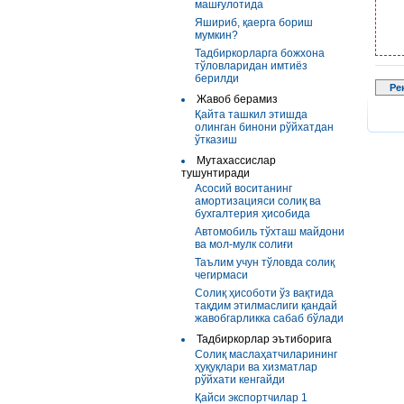
машғулотида
Яшириб, қаерга бориш
мумкин?
Тадбиркорларга божхона
тўловларидан имтиёз
берилди
Ре
Жавоб берамиз
Қайта ташкил этишда
олинган бинони рўйхатдан
ўтказиш
Мутахассислар
тушунтиради
Асосий воситанинг
амортизацияси солиқ ва
бухгалтерия ҳисобида
Автомобиль тўхташ майдони
ва мол-мулк солиғи
Таълим учун тўловда солиқ
чегирмаси
Солиқ ҳисоботи ўз вақтида
тақдим этилмаслиги қандай
жавобгарликка сабаб бўлади
Тадбиркорлар эътиборига
Солиқ маслаҳатчиларининг
ҳуқуқлари ва хизматлар
рўйхати кенгайди
Қайси экспортчилар 1