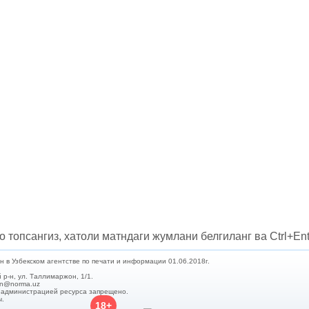
о топсангиз, хатоли матндаги жумлани белгиланг ва Ctrl+Ent
в Узбекском агентстве по печати и информации 01.06.2018г.
 р-н, ул. Таллимаржон, 1/1.
min@norma.uz
с администрацией ресурса запрещено.
ы.
18+