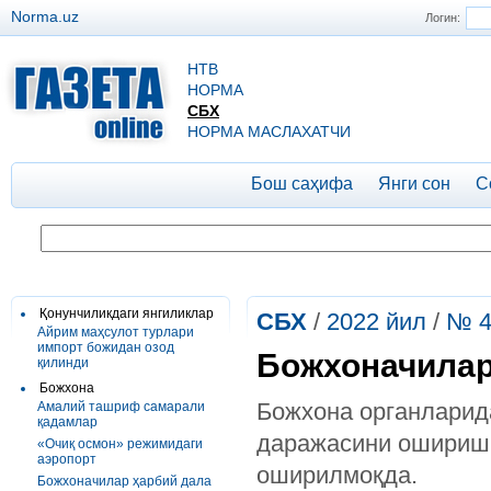
Norma.uz
Логин:
НТВ
НОРМА
СБХ
НОРМА МАСЛАХАТЧИ
Бош саҳифа
Янги сон
С
Қонунчиликдаги янгиликлар
СБХ
/
2022 йил
/
№ 4
Айрим маҳсулот турлари
импорт божидан озод
Божхоначилар
қилинди
Божхона
Божхона органларид
Амалий ташриф самарали
қадамлар
даражасини ошириш 
«Очиқ осмон» режимидаги
аэропорт
оширилмоқда.
Божхоначилар ҳарбий дала