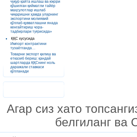
чуқур қайта ишлаш ва юқори
қўшилган қийматли тайёр
маҳсулотлар ишлаб
чиқаришни ҳамда уларнинг
экспортини молиявий
қўллаб-қувватлашни янада
кенгайтириш чора-
тадбирлари туғрисида»
ҚҚС хусусида
Импорт контрактини
тузаётганда…
Товарни экспорт қилиш ва
етказиб бериш: қандай
шартларда ҚҚСнинг ноль
даражали ставкаси
қўлланади
Агар сиз хато топсанг
белгиланг ва C