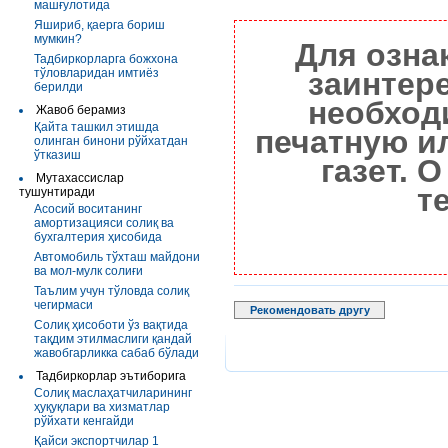
машғулотида
Яшириб, қаерга бориш
мумкин?
Для озна
Тадбиркорларга божхона
тўловларидан имтиёз
заинтер
берилди
необход
Жавоб берамиз
Қайта ташкил этишда
печатную и
олинган бинони рўйхатдан
ўтказиш
газет. 
Мутахассислар
т
тушунтиради
Асосий воситанинг
амортизацияси солиқ ва
бухгалтерия ҳисобида
Автомобиль тўхташ майдони
ва мол-мулк солиғи
Таълим учун тўловда солиқ
чегирмаси
Рекомендовать другу
Солиқ ҳисоботи ўз вақтида
тақдим этилмаслиги қандай
жавобгарликка сабаб бўлади
Тадбиркорлар эътиборига
Солиқ маслаҳатчиларининг
ҳуқуқлари ва хизматлар
рўйхати кенгайди
Қайси экспортчилар 1