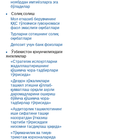
ноябрдан имтиёзларга эга
бўладилар
Солиқ солиш
Мол етказиб берувчининг
ҚҚС тўловчиси гувоҳномаси
фаол эмаслиги оқибатлари
Турларни сотишнинг солиқ
оқибатлари
Депозит учун банк фоизлари
Ўзбекистон қонунчилигидаги
янгиликлар
«Стратегик ислоҳотларни
жадаллаштиришнинг
қўшимча чора-тадбирлари
тўғрисида»
«Деҳқон хўжаликлари
ташкил этишни қўллаб-
қувватлаш орқали аҳоли
даромадларини ошириш
бўйича қўшимча чора-
тадбирлар тўғрисида»
«Аудиторлик ташкилотининг
иши сифатини ташқи
назоратдан ўтказиш
тартиби тўғрисидаги
низомни тасдиқлаш ҳақида»
«Тўқимачилик ва тикув-
трикотаж корхоналарида