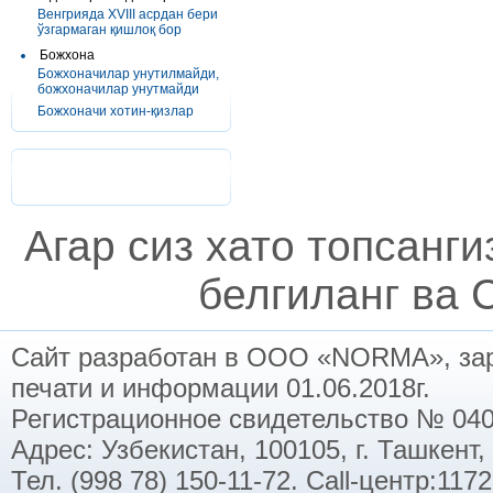
Венгрияда XVIII асрдан бери
ўзгармаган қишлоқ бор
Божхона
Божхоначилар унутилмайди,
божхоначилар унутмайди
Божхоначи хотин-қизлар
Агар сиз хато топсанг
белгиланг ва C
Сайт разработан в ООО «NORMA», заре
печати и информации 01.06.2018г.
Регистрационное свидетельство № 040
Адрес: Узбекистан, 100105, г. Ташкент,
Тел. (998 78) 150-11-72. Call-центр:11