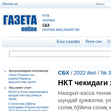
Norma.uz
Логин:
НТВ
НОРМА
СБХ
НОРМА МАСЛАХАТЧИ
Бош саҳифа
Янги сон
С
Қонунчиликдаги янгиликлар
СБХ
/
2022 йил
/
№ 3
«Янги Ўзбекистон –
рақобатбардош
НКТ чекидаги 
маҳсулотлар юрти»
Маълумот учун!
Назорат-касса техни
МҲХСга ўтган корхоналарга
қандай счётлар режаси
зарур
шундай ҳужжатки, у
Статистика бўйича
солиқ бўйича солиқ
кузатувдан ўтишни унутманг
2022 йилнинг III чораги учун