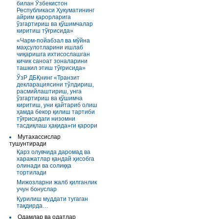
билан Ўзбекистон
Республикаси Ҳукуматининг
айрим қарорларига
ўзгартириш ва қўшимчалар
киритиш тўғрисида»
«Чарм-пойабзал ва мўйна
маҳсулотларини ишлаб
чиқаришга ихтисослашган
кичик саноат зоналарини
ташкил этиш тўғрисида»
ЎзР ДБҚнинг «Транзит
декларациясини тўлдириш,
расмийлаштириш, унга
ўзгартириш ва қўшимча
киритиш, уни қайтариб олиш
ҳамда бекор қилиш тартиби
тўғрисидаги низомни
тасдиқлаш ҳақида»ги қарори
Мутахассислар
тушунтиради
Қарз олувчида даромад ва
харажатлар қандай ҳисобга
олинади ва солиққа
тортилади
Мижозларни жалб қилганлик
учун бонуслар
Қурилиш муддати тугаган
тақдирда…
Одамлар ва одатлар