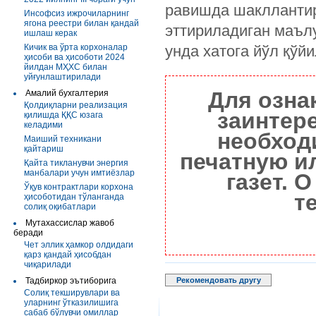
равишда шакллантир
Инсофсиз ижрочиларнинг
ягона реестри билан қандай
эттириладиган маъл
ишлаш керак
Кичик ва ўрта корхоналар
унда хатога йўл қўй
ҳисоби ва ҳисоботи 2024
йилдан МҲХС билан
уйғунлаштирилади
Для озна
Амалий бухгалтерия
Қолдиқларни реализация
заинтер
қилишда ҚҚС юзага
келадими
необход
Маиший техникани
қайтариш
печатную и
Қайта тикланувчи энергия
манбалари учун имтиёзлар
газет. 
Ўқув контрактлари корхона
т
ҳисоботидан тўланганда
солиқ оқибатлари
Мутахассислар жавоб
беради
Чет эллик ҳамкор олдидаги
қарз қандай ҳисобдан
чиқарилади
Тадбиркор эътиборига
Рекомендовать другу
Солиқ текширувлари ва
уларнинг ўтказилишига
сабаб бўлувчи омиллар