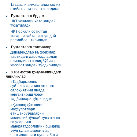
Таъсисчи алмашганда солиқ
оқибатлари юзага келадими
Бухгалтерга ёрдам
НКТ чекидаги хато қандай
тузатилади
НКТ орқали сотилган
товарни қайтариш қандай
расмийлаштирилади
Бухгалтерга тавсиялар
Дивидендлар ва фоизлар
тарзидаги даромадлардан
олинадиган солиқ бўйича
ҳисобот қандай тўлдирилади
Ўзбекистон қонунчилигидаги
янгиликлар
«Тадбиркорлик
субъектларининг экспорт
салоҳиятини янада
кенгайтириш чора-
тадбирлари тўғрисида»
«Қишлоқ хўжалиги
маҳсулотлари
етиштирувчиларни
молиявий қўллаб-қувватлаш
ва уларнинг
манфаатдорлигини ошириш
учун қулай шароитлар
яратилганлиги муносабати