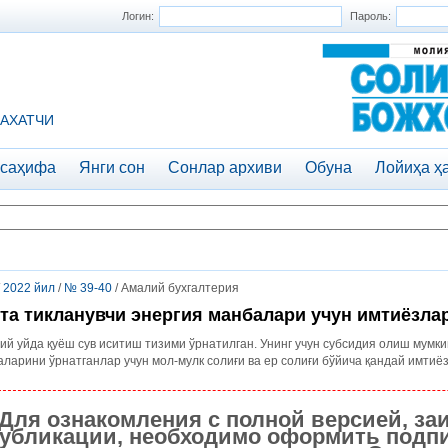
Логин:
Пароль:
АХАТЧИ
 саҳифа
Янги сон
Сонлар архиви
Обуна
Лойиҳа ҳ
/
2022 йил
/
№ 39-40
/ Амалий бухгалтерия
та тикланувчи энергия манбалари учун имтиёзла
ий уйда қуёш сув иситиш тизими ўрнатилган. Унинг учун субсидия олиш мумк
ларини ўрнатганлар учун мол-мулк солиғи ва ер солиғи бўйича қандай имтиё
Для ознакомления с полной версией, за
убликации, необходимо оформить подпи