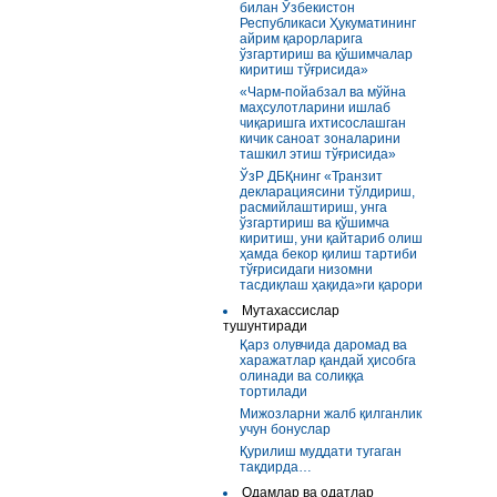
билан Ўзбекистон
Республикаси Ҳукуматининг
айрим қарорларига
ўзгартириш ва қўшимчалар
киритиш тўғрисида»
«Чарм-пойабзал ва мўйна
маҳсулотларини ишлаб
чиқаришга ихтисослашган
кичик саноат зоналарини
ташкил этиш тўғрисида»
ЎзР ДБҚнинг «Транзит
декларациясини тўлдириш,
расмийлаштириш, унга
ўзгартириш ва қўшимча
киритиш, уни қайтариб олиш
ҳамда бекор қилиш тартиби
тўғрисидаги низомни
тасдиқлаш ҳақида»ги қарори
Мутахассислар
тушунтиради
Қарз олувчида даромад ва
харажатлар қандай ҳисобга
олинади ва солиққа
тортилади
Мижозларни жалб қилганлик
учун бонуслар
Қурилиш муддати тугаган
тақдирда…
Одамлар ва одатлар