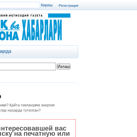
Регистрация
ақида
р
инми? Қайта тикланувчи энергия
злар назарда тутилган?
интересовавшей вас
ску на печатную или