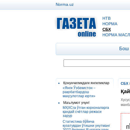
Norma.uz
НТВ
НОРМА
СБХ
НОРМА МАСЛ
Бош
Қонунчиликдаги янгиликлар
СБХ
«Янги Ўзбекистон –
Қай
рақобатбардош
маҳсулотлар юрти»
Хусус
Маълумот учун!
манба
МҲХСга ўтган корхоналарга
қандай счётлар режаси
зарур
Статистика бўйича
п
кузатувдан ўтишни унутманг
2022 йилнинг III чораги учун