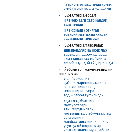
Таъсисчи алмашганда солиқ
оқибатлари юзага келадими
Бухгалтерга ёрдам
НКТ чекидаги хато қандай
тузатилади
НКТ орқали сотилган
товарни қайтариш қандай
расмийлаштирилади
Бухгалтерга тавсиялар
Дивидендлар ва фоизлар
тарзидаги даромадлардан
олинадиган солиқ бўйича
ҳисобот қандай тўлдирилади
Ўзбекистон қонунчилигидаги
янгиликлар
«Тадбиркорлик
субъектларининг экспорт
салоҳиятини янада
кенгайтириш чора-
тадбирлари тўғрисида»
«Қишлоқ хўжалиги
маҳсулотлари
етиштирувчиларни
молиявий қўллаб-қувватлаш
ва уларнинг
манфаатдорлигини ошириш
учун қулай шароитлар
яратилганлиги муносабати