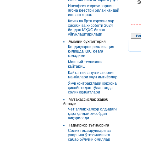
э
Инсофсиз ижрочиларнинг
ягона реестри билан қандай
ишлаш керак
Кичик ва ўрта корхоналар
ҳисоби ва ҳисоботи 2024
йилдан МҲХС билан
уйғунлаштирилади
Ре
Амалий бухгалтерия
Қолдиқларни реализация
қилишда ҚҚС юзага
келадими
Маиший техникани
қайтариш
Қайта тикланувчи энергия
манбалари учун имтиёзлар
Ўқув контрактлари корхона
ҳисоботидан тўланганда
солиқ оқибатлари
Мутахассислар жавоб
беради
Чет эллик ҳамкор олдидаги
қарз қандай ҳисобдан
чиқарилади
Тадбиркор эътиборига
Солиқ текширувлари ва
уларнинг ўтказилишига
сабаб бўлувчи омиллар