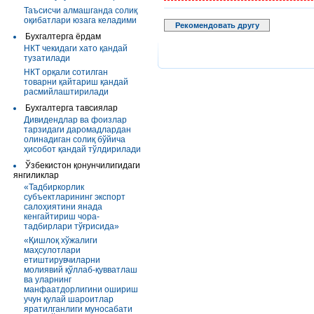
Таъсисчи алмашганда солиқ
оқибатлари юзага келадими
Рекомендовать другу
Бухгалтерга ёрдам
НКТ чекидаги хато қандай
тузатилади
НКТ орқали сотилган
товарни қайтариш қандай
расмийлаштирилади
Бухгалтерга тавсиялар
Дивидендлар ва фоизлар
тарзидаги даромадлардан
олинадиган солиқ бўйича
ҳисобот қандай тўлдирилади
Ўзбекистон қонунчилигидаги
янгиликлар
«Тадбиркорлик
субъектларининг экспорт
салоҳиятини янада
кенгайтириш чора-
тадбирлари тўғрисида»
«Қишлоқ хўжалиги
маҳсулотлари
етиштирувчиларни
молиявий қўллаб-қувватлаш
ва уларнинг
манфаатдорлигини ошириш
учун қулай шароитлар
яратилганлиги муносабати