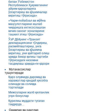
билан Ўзбекистон
Республикаси Ҳукуматининг
айрим қарорларига
ўзгартириш ва қўшимчалар
киритиш тўғрисида»
«Чарм-пойабзал ва мўйна
маҳсулотларини ишлаб
чиқаришга ихтисослашган
кичик саноат зоналарини
ташкил этиш тўғрисида»
ЎзР ДБҚнинг «Транзит
декларациясини тўлдириш,
расмийлаштириш, унга
ўзгартириш ва қўшимча
киритиш, уни қайтариб олиш
ҳамда бекор қилиш тартиби
тўғрисидаги низомни
тасдиқлаш ҳақида»ги қарори
Мутахассислар
тушунтиради
Қарз олувчида даромад ва
харажатлар қандай ҳисобга
олинади ва солиққа
тортилади
Мижозларни жалб қилганлик
учун бонуслар
Қурилиш муддати тугаган
тақдирда…
Одамлар ва одатлар