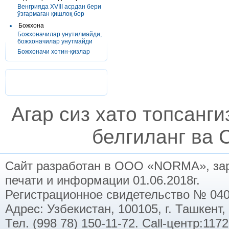
Венгрияда XVIII асрдан бери
ўзгармаган қишлоқ бор
Божхона
Божхоначилар унутилмайди,
божхоначилар унутмайди
Божхоначи хотин-қизлар
Агар сиз хато топсанг
белгиланг ва C
Сайт разработан в ООО «NORMA», заре
печати и информации 01.06.2018г.
Регистрационное свидетельство № 040
Адрес: Узбекистан, 100105, г. Ташкент,
Тел. (998 78) 150-11-72. Call-центр:11