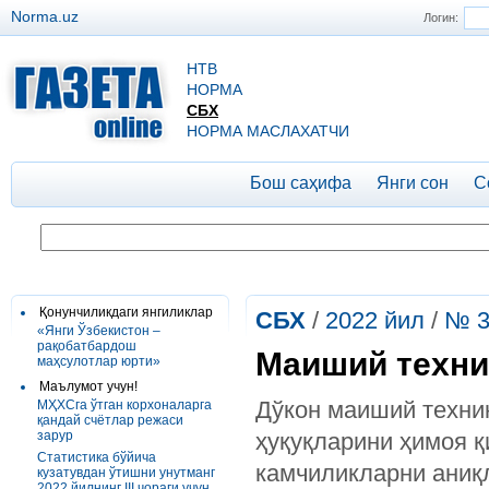
Norma.uz
Логин:
НТВ
НОРМА
СБХ
НОРМА МАСЛАХАТЧИ
Бош саҳифа
Янги сон
С
Қонунчиликдаги янгиликлар
СБХ
/
2022 йил
/
№ 3
«Янги Ўзбекистон –
рақобатбардош
Маиший техни
маҳсулотлар юрти»
Маълумот учун!
Дўкон маиший техни
МҲХСга ўтган корхоналарга
қандай счётлар режаси
зарур
ҳуқуқларини ҳимоя қ
Статистика бўйича
камчиликларни аниқ
кузатувдан ўтишни унутманг
2022 йилнинг III чораги учун