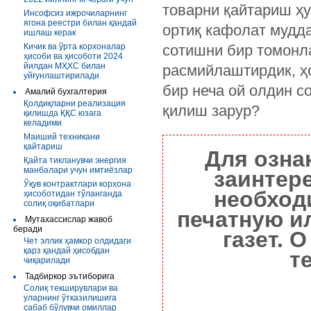
товарни қайтариш ҳу
Инсофсиз ижрочиларнинг
ягона реестри билан қандай
ортиқ кафолат мудда
ишлаш керак
Кичик ва ўрта корхоналар
сотишни бир томонл
ҳисоби ва ҳисоботи 2024
йилдан МҲХС билан
расмийлаштирдик, ҳ
уйғунлаштирилади
бир неча ой олдин с
Амалий бухгалтерия
Қолдиқларни реализация
қилиш зарур?
қилишда ҚҚС юзага
келадими
Маиший техникани
қайтариш
Для озна
Қайта тикланувчи энергия
манбалари учун имтиёзлар
заинтер
Ўқув контрактлари корхона
необход
ҳисоботидан тўланганда
солиқ оқибатлари
печатную и
Мутахассислар жавоб
беради
газет. 
Чет эллик ҳамкор олдидаги
қарз қандай ҳисобдан
т
чиқарилади
Тадбиркор эътиборига
Солиқ текширувлари ва
уларнинг ўтказилишига
сабаб бўлувчи омиллар