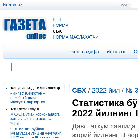
Norma.uz
Логин:
НТВ
НОРМА
СБХ
НОРМА МАСЛАХАТЧИ
Бош саҳифа
Янги сон
С
Қонунчиликдаги янгиликлар
СБХ
/
2022 йил
/
№ 3
«Янги Ўзбекистон –
рақобатбардош
Статистика бў
маҳсулотлар юрти»
Маълумот учун!
2022 йилнинг I
МҲХСга ўтган корхоналарга
қандай счётлар режаси
зарур
Давстатқўм сайтида
Статистика бўйича
кузатувдан ўтишни унутманг
жорий йилнинг III чо
2022 йилнинг III чораги учун