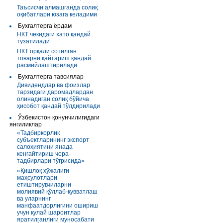
Таъсисчи алмашганда солиқ
оқибатлари юзага келадими
Бухгалтерга ёрдам
НКТ чекидаги хато қандай
тузатилади
НКТ орқали сотилган
товарни қайтариш қандай
расмийлаштирилади
Бухгалтерга тавсиялар
Дивидендлар ва фоизлар
тарзидаги даромадлардан
олинадиган солиқ бўйича
ҳисобот қандай тўлдирилади
Ўзбекистон қонунчилигидаги
янгиликлар
«Тадбиркорлик
субъектларининг экспорт
салоҳиятини янада
кенгайтириш чора-
тадбирлари тўғрисида»
«Қишлоқ хўжалиги
маҳсулотлари
етиштирувчиларни
молиявий қўллаб-қувватлаш
ва уларнинг
манфаатдорлигини ошириш
учун қулай шароитлар
яратилганлиги муносабати