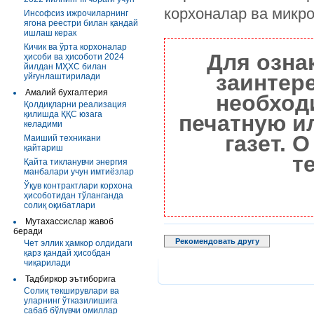
корхоналар ва микр
Инсофсиз ижрочиларнинг
ягона реестри билан қандай
ишлаш керак
Кичик ва ўрта корхоналар
Для озна
ҳисоби ва ҳисоботи 2024
йилдан МҲХС билан
заинтер
уйғунлаштирилади
Амалий бухгалтерия
необход
Қолдиқларни реализация
қилишда ҚҚС юзага
печатную и
келадими
газет. 
Маиший техникани
қайтариш
т
Қайта тикланувчи энергия
манбалари учун имтиёзлар
Ўқув контрактлари корхона
ҳисоботидан тўланганда
солиқ оқибатлари
Мутахассислар жавоб
беради
Рекомендовать другу
Чет эллик ҳамкор олдидаги
қарз қандай ҳисобдан
чиқарилади
Тадбиркор эътиборига
Солиқ текширувлари ва
уларнинг ўтказилишига
сабаб бўлувчи омиллар