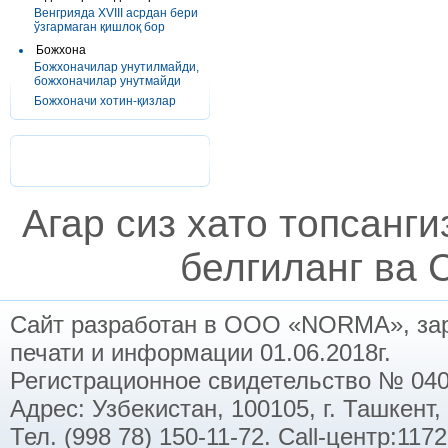
Венгрияда XVIII асрдан бери
ўзгармаган қишлоқ бор
Божхона
Божхоначилар унутилмайди,
божхоначилар унутмайди
Божхоначи хотин-қизлар
Агар сиз хато топсанг
белгиланг ва C
Сайт разработан в ООО «NORMA», заре
печати и информации 01.06.2018г.
Регистрационное свидетельство № 040
Адрес: Узбекистан, 100105, г. Ташкент,
Тел. (998 78) 150-11-72. Call-центр:11