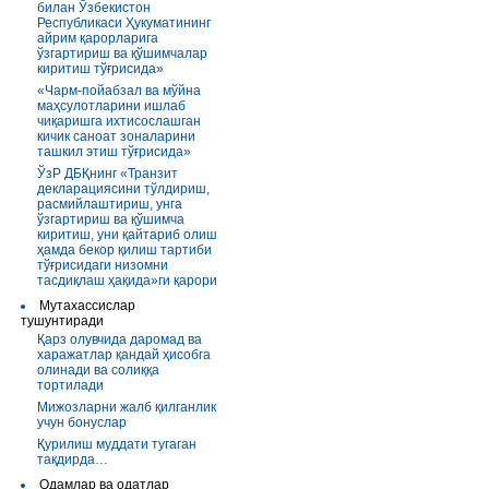
билан Ўзбекистон
Республикаси Ҳукуматининг
айрим қарорларига
ўзгартириш ва қўшимчалар
киритиш тўғрисида»
«Чарм-пойабзал ва мўйна
маҳсулотларини ишлаб
чиқаришга ихтисослашган
кичик саноат зоналарини
ташкил этиш тўғрисида»
ЎзР ДБҚнинг «Транзит
декларациясини тўлдириш,
расмийлаштириш, унга
ўзгартириш ва қўшимча
киритиш, уни қайтариб олиш
ҳамда бекор қилиш тартиби
тўғрисидаги низомни
тасдиқлаш ҳақида»ги қарори
Мутахассислар
тушунтиради
Қарз олувчида даромад ва
харажатлар қандай ҳисобга
олинади ва солиққа
тортилади
Мижозларни жалб қилганлик
учун бонуслар
Қурилиш муддати тугаган
тақдирда…
Одамлар ва одатлар