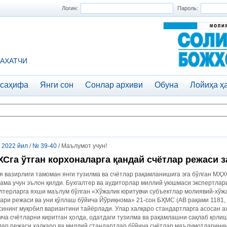
Логин:
Пароль:
АХАТЧИ
 саҳифа
Янги сон
Сонлар архиви
Обуна
Лойиҳа ҳ
/
2022 йил
/
№ 39-40
/ Маълумот учун!
Сга ўтган корхоналарга қандай счётлар режаси з
 вазирлиги тамоман янги тузилма ва счётлар рақамланишига эга бўлган МҲ
ама учун эълон қилди. Бухгалтер ва аудиторлар миллий уюшмаси экспертлари
лтерларга яхши маълум бўлган «Хўжалик юритувчи субъектлар молиявий-хўж
ари режаси ва уни қўллаш бўйича Йўриқнома» 21-сон БҲМС (АВ рақами 1181, 
ининг муқобил вариантини тайёрлади. Улар халқаро стандартларга асосан а
ча счётларни киритган ҳолда, одатдаги тузилма ва рақамлашни сақлаб қоли
лар режаси халқаро ва миллий стандартлар бўйича счётлар маълумотларин