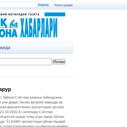
Регистрация
ақида
арур
ХС бўйича Счётлар режаси лойиҳасини
 уни диққат билан ўрганиб чиқишди ва
алик фаолиятининг бухгалтерия ҳисоби
23.10.2002 й.) негизида Счётлар
хборотни ошкор этиш учун зарур бўлган
шди. Ўз БАМУ экспертлари айнан бундай
инг солиштирилишини таъминлаши мумкин