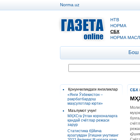
Norma.uz
НТВ
НОРМА
СБХ
НОРМА МАСЛ
Бош
Қонунчиликдаги янгиликлар
СБХ
«Янги Ўзбекистон –
МҲХ
рақобатбардош
маҳсулотлар юрти»
Молия
Маълумот учун!
муҳок
МҲХСга ўтган корхоналарга
бухга
қандай счётлар режаси
счётл
зарур
режас
Статистика бўйича
қўшим
кузатувдан ўтишни унутманг
Счёт
2022 йилнинг III чораги учун