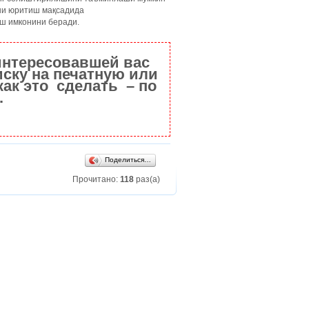
ни юритиш мақсадида
ш имконини беради.
интересовавшей вас
ску на печатную или
как это сделать – по
.
Поделиться…
Прочитано:
118
раз(а)