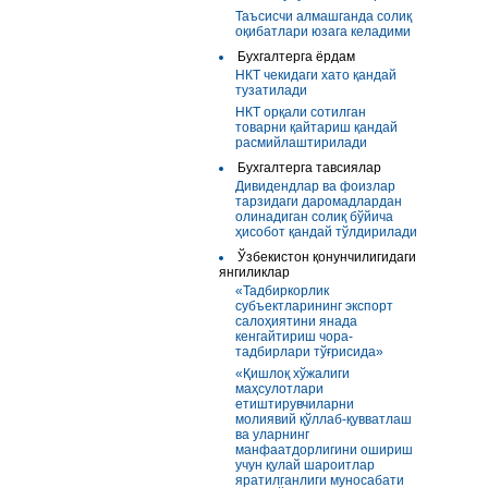
Таъсисчи алмашганда солиқ
оқибатлари юзага келадими
Бухгалтерга ёрдам
НКТ чекидаги хато қандай
тузатилади
НКТ орқали сотилган
товарни қайтариш қандай
расмийлаштирилади
Бухгалтерга тавсиялар
Дивидендлар ва фоизлар
тарзидаги даромадлардан
олинадиган солиқ бўйича
ҳисобот қандай тўлдирилади
Ўзбекистон қонунчилигидаги
янгиликлар
«Тадбиркорлик
субъектларининг экспорт
салоҳиятини янада
кенгайтириш чора-
тадбирлари тўғрисида»
«Қишлоқ хўжалиги
маҳсулотлари
етиштирувчиларни
молиявий қўллаб-қувватлаш
ва уларнинг
манфаатдорлигини ошириш
учун қулай шароитлар
яратилганлиги муносабати