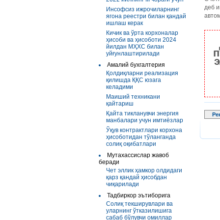
деб 
Инсофсиз ижрочиларнинг
авто
ягона реестри билан қандай
ишлаш керак
Кичик ва ўрта корхоналар
ҳисоби ва ҳисоботи 2024
йилдан МҲХС билан
п
уйғунлаштирилади
э
Амалий бухгалтерия
Қолдиқларни реализация
қилишда ҚҚС юзага
келадими
Маиший техникани
қайтариш
Қайта тикланувчи энергия
Ре
манбалари учун имтиёзлар
Ўқув контрактлари корхона
ҳисоботидан тўланганда
солиқ оқибатлари
Мутахассислар жавоб
беради
Чет эллик ҳамкор олдидаги
қарз қандай ҳисобдан
чиқарилади
Тадбиркор эътиборига
Солиқ текширувлари ва
уларнинг ўтказилишига
сабаб бўлувчи омиллар