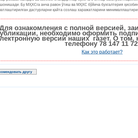
ишонишади. Бу МҲХСга анча равон ўтиш ва МҲХС бўйича бухгалтерия ҳисоби
матлаштирилган дастурларни қайта созлаш харажатларини минималлаштири
Для ознакомления с полной версией, за
убликации, необходимо оформить подпи
лектронную версии наших газет. О том, 
телефону 78 147 11 72
Как это работает?
комендовать другу