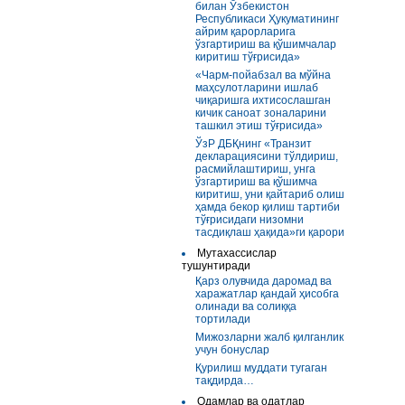
билан Ўзбекистон
Республикаси Ҳукуматининг
айрим қарорларига
ўзгартириш ва қўшимчалар
киритиш тўғрисида»
«Чарм-пойабзал ва мўйна
маҳсулотларини ишлаб
чиқаришга ихтисослашган
кичик саноат зоналарини
ташкил этиш тўғрисида»
ЎзР ДБҚнинг «Транзит
декларациясини тўлдириш,
расмийлаштириш, унга
ўзгартириш ва қўшимча
киритиш, уни қайтариб олиш
ҳамда бекор қилиш тартиби
тўғрисидаги низомни
тасдиқлаш ҳақида»ги қарори
Мутахассислар
тушунтиради
Қарз олувчида даромад ва
харажатлар қандай ҳисобга
олинади ва солиққа
тортилади
Мижозларни жалб қилганлик
учун бонуслар
Қурилиш муддати тугаган
тақдирда…
Одамлар ва одатлар