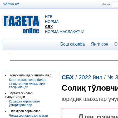
Norma.uz
Логин:
НТВ
НОРМА
СБХ
НОРМА МАСЛАХАТЧИ
Бош саҳифа
Янги сон
С
Қонунчиликдаги янгиликлар
СБХ
/
2022 йил
/
№ 3
Криптовалюталар билан
савдо қилиш қоидалари
Солиқ тўловч
тасдиқланди
Мутахассислар
тушунтиради
юридик шахслар уч
Кодексга киритилган
ўзгартиришлар
Электрон сервислар
Для озна
Чекда сиз харид қилмаган