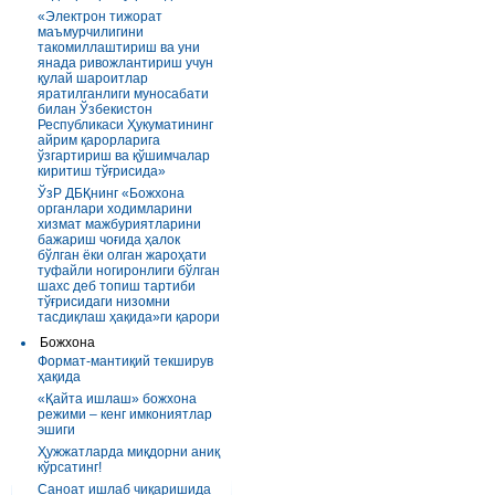
«Электрон тижорат
маъмурчилигини
такомиллаштириш ва уни
янада ривожлантириш учун
қулай шароитлар
яратилганлиги муносабати
билан Ўзбекистон
Республикаси Ҳукуматининг
айрим қарорларига
ўзгартириш ва қўшимчалар
киритиш тўғрисида»
ЎзР ДБҚнинг «Божхона
органлари ходимларини
хизмат мажбуриятларини
бажариш чоғида ҳалок
бўлган ёки олган жароҳати
туфайли ногиронлиги бўлган
шахс деб топиш тартиби
тўғрисидаги низомни
тасдиқлаш ҳақида»ги қарори
Божхона
Формат-мантиқий текширув
ҳақида
«Қайта ишлаш» божхона
режими – кенг имкониятлар
эшиги
Ҳужжатларда миқдорни аниқ
кўрсатинг!
Саноат ишлаб чиқаришида