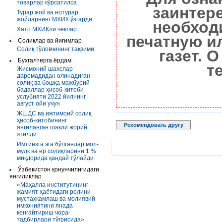
товарлар кўрсатилса
заинтер
Турар жой ва нотурар
жойларнинг МХИК ўзгарди
необход
Хато МХИКли чеклар
печатную и
Солиқлар ва йиғимлар
Солиқ тўловчининг тақвими
газет. 
Бухгалтерга ёрдам
т
Жисмоний шахслар
даромадидан олинадиган
солиқ ва бошқа мажбурий
бадаллар ҳисоб-китоби
услубияти 2022 йилнинг
август ойи учун
ЖШДС ва ижтимоий солиқ
ҳисоб-китобининг
Рекомендовать другу
янгиланган шакли жорий
этилди
Имтиёзга эга бўлганлар мол-
мулк ва ер солиқларини 1 %
миқдорида қандай тўлайди
Ўзбекистон қонунчилигидаги
янгиликлар
«Маҳалла институтининг
жамият ҳаётидаги ролини
мустаҳкамлаш ва молиявий
имкониятини янада
кенгайтириш чора-
тадбирлари тўғрисида»