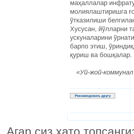
маҳаллалар инфрат
молиялаштиришга ғо
ўтказилиши белгила
Хусусан, йўлларни 
ускуналарини ўрнат
барпо этиш, ўринди
қуриш ва бошқалар.
«Уй-жой-коммунал
Рекомендовать другу
Агар сиз хато топсанг