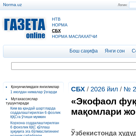
Norma.uz
Логин:
НТВ
НОРМА
СБХ
НОРМА МАСЛАХАТЧИ
Бош саҳифа
Янги сон
С
Қонунчиликдаги янгиликлар
СБХ
/
2026 йил
/
№ 2
1 июлдан нималар ўзгарди
«Экофаол фуқ
Мутахассислар
тушунтиради
Ким ва қандай шартларда
мақомлари жо
соддалаштирилган 6 фозлик
ҚҚСга ўтиши мумкин
Корхона соддалаштирилган
6 фоизлик ҚҚС қўллаш
ҳуқуқига эга бўлмаслигининг
Ўзбекистонда ҳуду
ноаниқ сабаблари