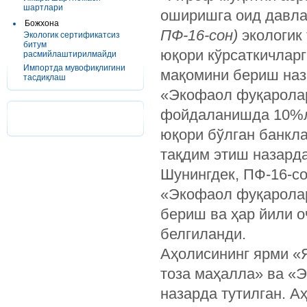
шартлари
оширишга оид давла
Божхона
ПФ-16-сон)
экологик 
Экологик сертификатсиз
битум
юқори кўрсаткичлар
расмийлаштирилмайди
Импортда мувофиқлигини
мақомини бериш наза
тасдиқлаш
«Экофаол фуқаролар
фойдаланишда 10%ли
юқори бўлган банкл
тақдим этиш назарда
Шунингдек, ПФ-16-со
«Экофаол фуқаролар
бериш ва ҳар йили о
белгиланди.
Аҳолисининг ярми «
тоза маҳалла» ва «
назарда тутилган. А