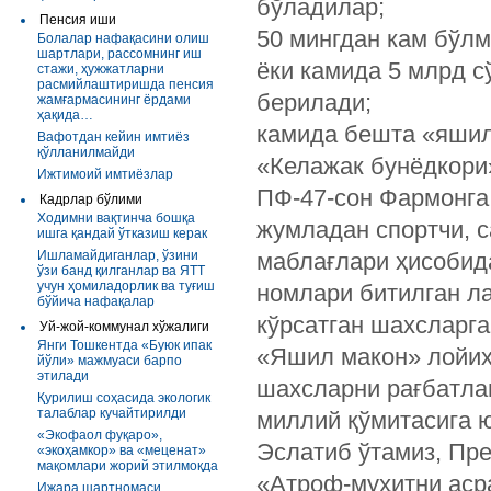
бўладилар;
Пенсия иши
50 мингдан кам бўл
Болалар нафақасини олиш
шартлари, рассомнинг иш
ёки камида 5 млрд 
стажи, ҳужжатларни
расмийлаштиришда пенсия
берилади;
жамғармасининг ёрдами
ҳақида…
камида бешта «яшил
Вафотдан кейин имтиёз
қўлланилмайди
«Келажак бунёдкори
Ижтимоий имтиёзлар
ПФ-47-сон Фармонга
Кадрлар бўлими
Ходимни вақтинча бошқа
жумладан спортчи, 
ишга қандай ўтказиш керак
Ишламайдиганлар, ўзини
маблағлари ҳисобид
ўзи банд қилганлар ва ЯТТ
учун ҳомиладорлик ва туғиш
номлари битилган л
бўйича нафақалар
кўрсатган шахсларг
Уй-жой-коммунал хўжалиги
Янги Тошкентда «Буюк ипак
«Яшил макон» лойиҳ
йўли» мажмуаси барпо
этилади
шахсларни рағбатла
Қурилиш соҳасида экологик
талаблар кучайтирилди
миллий қўмитасига 
«Экофаол фуқаро»,
Эслатиб ўтамиз, Пре
«экоҳамкор» ва «меценат»
мақомлари жорий этилмоқда
«Атроф-муҳитни аср
Ижара шартномаси