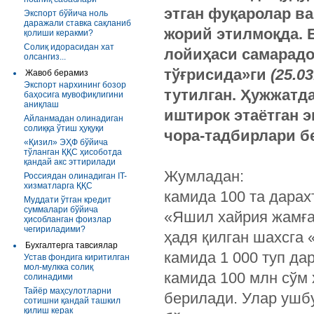
этган фуқаролар в
Экспорт бўйича ноль
даражали ставка сақланиб
жорий этилмоқда. 
қолиши керакми?
Солиқ идорасидан хат
лойиҳаси самарадо
олсангиз...
тўғрисида»ги
(25.0
Жавоб берамиз
Экспорт нархининг бозор
тутилган. Ҳужжатд
баҳосига мувофиқлигини
аниқлаш
иштирок этаётган 
Айланмадан олинадиган
солиққа ўтиш ҳуқуқи
чора-тадбирлари б
«Қизил» ЭҲФ бўйича
тўланган ҚҚС ҳисоботда
қандай акс эттирилади
Жумладан:
Россиядан олинадиган IT-
хизматларга ҚҚС
камида 100 та дарах
Муддати ўтган кредит
суммалари бўйича
«Яшил хайрия жамға
ҳисобланган фоизлар
чегириладими?
ҳадя қилган шахсга
Бухгалтерга тавсиялар
камида 1 000 туп да
Устав фондига киритилган
мол-мулкка солиқ
камида 100 млн сўм
солинадими
Тайёр маҳсулотларни
берилади. Улар ушб
сотишни қандай ташкил
қилиш керак