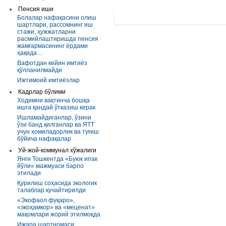
Пенсия иши
Болалар нафақасини олиш
шартлари, рассомнинг иш
стажи, ҳужжатларни
расмийлаштиришда пенсия
жамғармасининг ёрдами
ҳақида…
Вафотдан кейин имтиёз
қўлланилмайди
Ижтимоий имтиёзлар
Кадрлар бўлими
Ходимни вақтинча бошқа
ишга қандай ўтказиш керак
Ишламайдиганлар, ўзини
ўзи банд қилганлар ва ЯТТ
учун ҳомиладорлик ва туғиш
бўйича нафақалар
Уй-жой-коммунал хўжалиги
Янги Тошкентда «Буюк ипак
йўли» мажмуаси барпо
этилади
Қурилиш соҳасида экологик
талаблар кучайтирилди
«Экофаол фуқаро»,
«экоҳамкор» ва «меценат»
мақомлари жорий этилмоқда
Ижара шартномаси