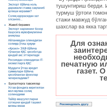
Экспорт бўйича ноль
тушунтириш берди. 
даражали ставка сақланиб
қолиши керакми?
турмуш ўртоғи томон
Солиқ идорасидан хат
стажи мавжуд бўлган
олсангиз...
Жавоб берамиз
шахслар ва якка тар
Экспорт нархининг бозор
баҳосига мувофиқлигини
аниқлаш
Айланмадан олинадиган
Для озна
солиққа ўтиш ҳуқуқи
заинтер
«Қизил» ЭҲФ бўйича
тўланган ҚҚС ҳисоботда
необход
қандай акс эттирилади
Россиядан олинадиган IT-
печатную и
хизматларга ҚҚС
Муддати ўтган кредит
газет. 
суммалари бўйича
ҳисобланган фоизлар
т
чегириладими?
Бухгалтерга тавсиялар
Устав фондига киритилган
мол-мулкка солиқ
солинадими
Тайёр маҳсулотларни
сотишни қандай ташкил
Рекомендовать другу
қилиш керак