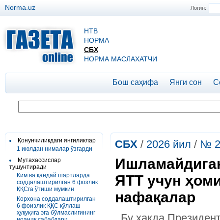
Norma.uz
Логин:
НТВ
НОРМА
СБХ
НОРМА МАСЛАХАТЧИ
Бош саҳифа
Янги сон
С
Қонунчиликдаги янгиликлар
СБХ
/
2026 йил
/
№ 2
1 июлдан нималар ўзгарди
Ишламайдиган
Мутахассислар
тушунтиради
Ким ва қандай шартларда
ЯТТ учун ҳом
соддалаштирилган 6 фозлик
ҚҚСга ўтиши мумкин
нафақалар
Корхона соддалаштирилган
6 фоизлик ҚҚС қўллаш
ҳуқуқига эга бўлмаслигининг
Бу ҳақда Президент
ноаниқ сабаблари