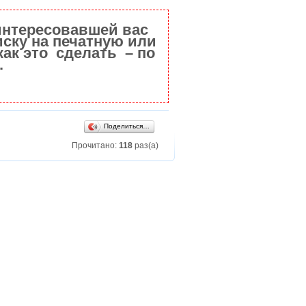
интересовавшей вас
ску на печатную или
как это сделать – по
.
Поделиться…
Прочитано:
118
раз(а)