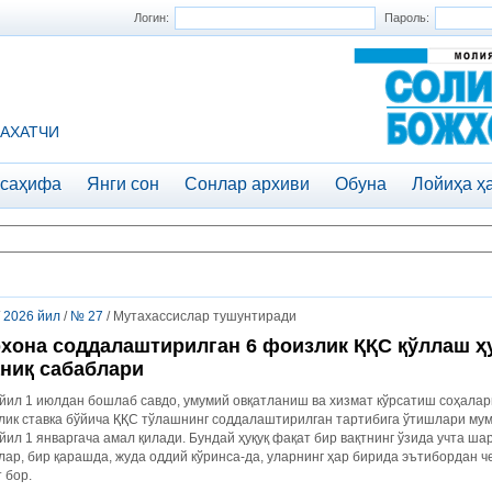
Логин:
Пароль:
АХАТЧИ
 саҳифа
Янги сон
Сонлар архиви
Обуна
Лойиҳа ҳ
/
2026 йил
/
№ 27
/ Мутахассислар тушунтиради
хона соддалаштирилган 6 фоизлик ҚҚС қўллаш ҳу
ниқ сабаблари
йил 1 июлдан бошлаб савдо, умумий овқатланиш ва хизмат кўрсатиш соҳала
ик ставка бўйича ҚҚС тўлашнинг соддалаштирилган тартибига ўтишлари мумки
йил 1 январгача амал қилади. Бундай ҳуқуқ фақат бир вақтнинг ўзида учта ша
ар, бир қарашда, жуда оддий кўринса-да, уларнинг ҳар бирида эътибордан ч
 бор.