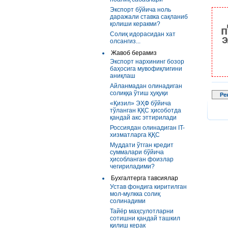
Экспорт бўйича ноль
даражали ставка сақланиб
қолиши керакми?
п
Солиқ идорасидан хат
э
олсангиз...
Жавоб берамиз
Экспорт нархининг бозор
баҳосига мувофиқлигини
аниқлаш
Айланмадан олинадиган
солиққа ўтиш ҳуқуқи
Ре
«Қизил» ЭҲФ бўйича
тўланган ҚҚС ҳисоботда
қандай акс эттирилади
Россиядан олинадиган IT-
хизматларга ҚҚС
Муддати ўтган кредит
суммалари бўйича
ҳисобланган фоизлар
чегириладими?
Бухгалтерга тавсиялар
Устав фондига киритилган
мол-мулкка солиқ
солинадими
Тайёр маҳсулотларни
сотишни қандай ташкил
қилиш керак