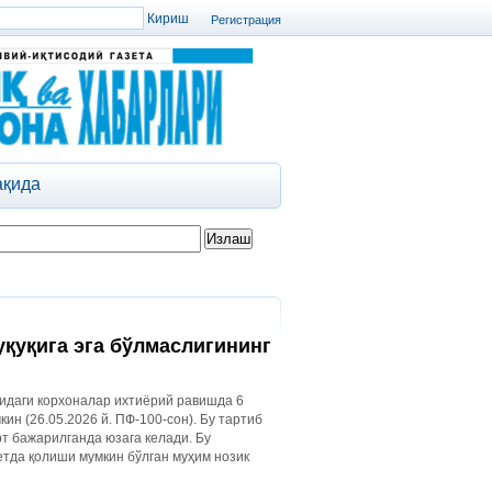
Регистрация
ақида
қуқига эга бўлмаслигининг
ридаги корхоналар ихтиёрий равишда 6
н (26.05.2026 й. ПФ-100-сон). Бу тартиб
рт бажарилганда юзага келади. Бу
етда қолиши мумкин бўлган муҳим нозик