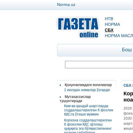
Norma.uz
НТВ
НОРМА
СБХ
НОРМА МАСЛ
Бош
Қонунчиликдаги янгиликлар
СБХ
1 июлдан нималар ўзгарди
Кор
Мутахассислар
ноа
тушунтиради
Ким ва қандай шартларда
2026 
соддалаштирилган 6 фозлик
фоизл
ҚҚСга ўтиши мумкин
2030 
Корхона соддалаштирилган
шартл
6 фоизлик ҚҚС қўллаш
ҳуқуқига эга бўлмаслигининг
жиҳат
ноаниқ сабаблари