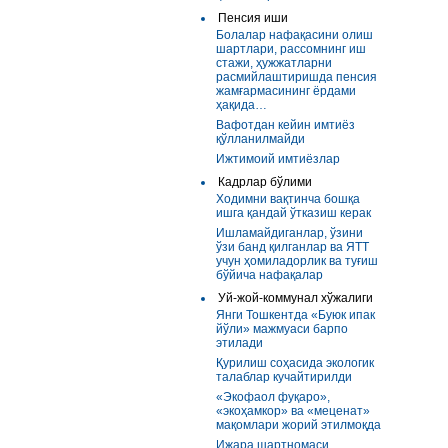
Пенсия иши
Болалар нафақасини олиш
шартлари, рассомнинг иш
стажи, ҳужжатларни
расмийлаштиришда пенсия
жамғармасининг ёрдами
ҳақида…
Вафотдан кейин имтиёз
қўлланилмайди
Ижтимоий имтиёзлар
Кадрлар бўлими
Ходимни вақтинча бошқа
ишга қандай ўтказиш керак
Ишламайдиганлар, ўзини
ўзи банд қилганлар ва ЯТТ
учун ҳомиладорлик ва туғиш
бўйича нафақалар
Уй-жой-коммунал хўжалиги
Янги Тошкентда «Буюк ипак
йўли» мажмуаси барпо
этилади
Қурилиш соҳасида экологик
талаблар кучайтирилди
«Экофаол фуқаро»,
«экоҳамкор» ва «меценат»
мақомлари жорий этилмоқда
Ижара шартномаси