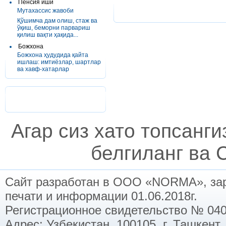
Пенсия иши
Мутахассис жавоби
Қўшимча дам олиш, стаж ва
ўқиш, беморни парвариш
қилиш вақти ҳақида...
Божхона
Божхона ҳудудида қайта
ишлаш: имтиёзлар, шартлар
ва хавф-хатарлар
Агар сиз хато топсанг
белгиланг ва C
Сайт разработан в ООО «NORMA», заре
печати и информации 01.06.2018г.
Регистрационное свидетельство № 040
Адрес: Узбекистан, 100105, г. Ташкент,