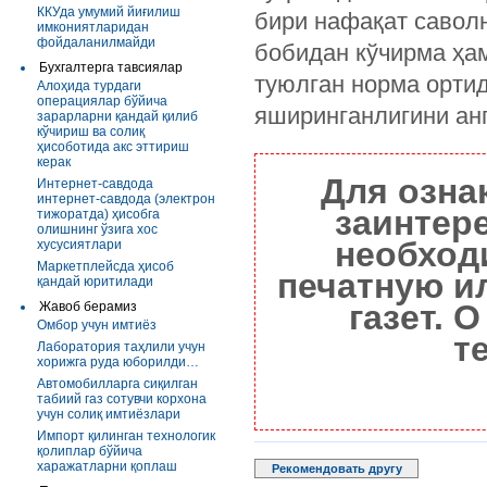
ККУда умумий йиғилиш
бири нафақат саволн
имкониятларидан
фойдаланилмайди
бобидан кўчирма ҳам
Бухгалтерга тавсиялар
туюлган норма ортид
Алоҳида турдаги
операциялар бўйича
яширинганлигини ан
зарарларни қандай қилиб
кўчириш ва солиқ
ҳисоботида акс эттириш
керак
Для озна
Интернет-савдода
интернет-савдода (электрон
заинтер
тижоратда) ҳисобга
олишнинг ўзига хос
необход
хусусиятлари
Маркетплейсда ҳисоб
печатную и
қандай юритилади
газет. 
Жавоб берамиз
Омбор учун имтиёз
т
Лаборатория таҳлили учун
хорижга руда юборилди…
Автомобилларга сиқилган
табиий газ сотувчи корхона
учун солиқ имтиёзлари
Импорт қилинган технологик
қолиплар бўйича
харажатларни қоплаш
Рекомендовать другу