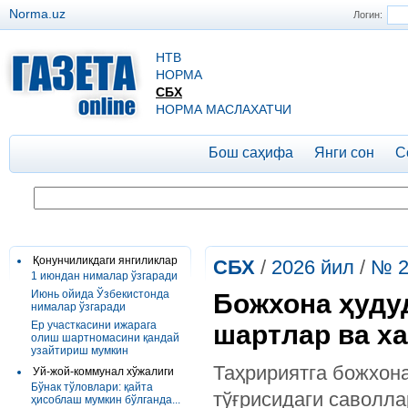
Norma.uz
Логин:
НТВ
НОРМА
СБХ
НОРМА МАСЛАХАТЧИ
Бош саҳифа
Янги сон
С
Қонунчиликдаги янгиликлар
СБХ
/
2026 йил
/
№ 2
1 июндан нималар ўзгаради
Июнь ойида Ўзбекистонда
Божхона ҳуду
нималар ўзгаради
Ер участкасини ижарага
шартлар ва х
олиш шартномасини қандай
узайтириш мумкин
Таҳририятга божхон
Уй-жой-коммунал хўжалиги
Бўнак тўловлари: қайта
тўғрисидаги саволла
ҳисоблаш мумкин бўлганда...