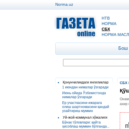
Norma.uz
НТВ
НОРМА
СБХ
НОРМА МАСЛ
Бош
Қонунчиликдаги янгиликлар
СБХ
1 июндан нималар ўзгаради
Қўш
Июнь ойида Ўзбекистонда
нималар ўзгаради
Онам 
Ер участкасини ижарага
ахир 
олиш шартномасини қандай
узайтириш мумкин
Уй-жой-коммунал хўжалиги
Бўнак тўловлари: қайта
п
ҳисоблаш мумкин бўлганда...