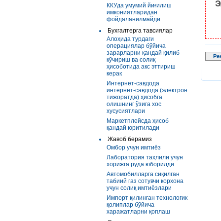
э
ККУда умумий йиғилиш
имкониятларидан
фойдаланилмайди
Бухгалтерга тавсиялар
Алоҳида турдаги
операциялар бўйича
зарарларни қандай қилиб
Ре
кўчириш ва солиқ
ҳисоботида акс эттириш
керак
Интернет-савдода
интернет-савдода (электрон
тижоратда) ҳисобга
олишнинг ўзига хос
хусусиятлари
Маркетплейсда ҳисоб
қандай юритилади
Жавоб берамиз
Омбор учун имтиёз
Лаборатория таҳлили учун
хорижга руда юборилди…
Автомобилларга сиқилган
табиий газ сотувчи корхона
учун солиқ имтиёзлари
Импорт қилинган технологик
қолиплар бўйича
харажатларни қоплаш