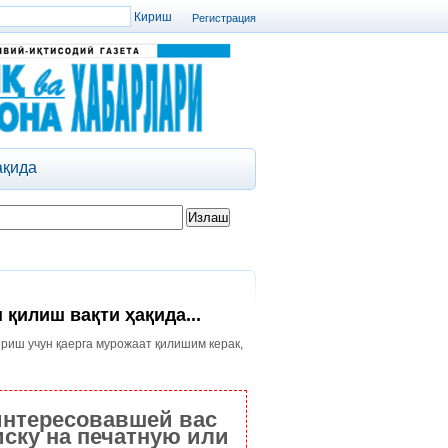
Регистрация
ақида
қилиш вақти ҳақида...
иш учун қаерга мурожаат қилишим керак,
интересовавшей вас
ску на печатную или