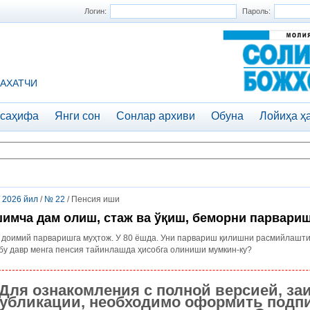
Логин:
Пароль:
АХАТЧИ
 саҳифа
Янги сон
Сонлар архиви
Обуна
Лойиҳа ҳ
/
2026 йил
/
№ 22
/ Пенсия иши
имча дам олиш, стаж ва ўқиш, беморни парвариш 
доимий парваришга муҳтож. У 80 ёшда. Уни парвариш қилишни расмийлаштир
бу давр менга пенсия тайинлашда ҳисобга олиниши мумкин-ку?
Для ознакомления с полной версией, за
убликации, необходимо оформить подпи