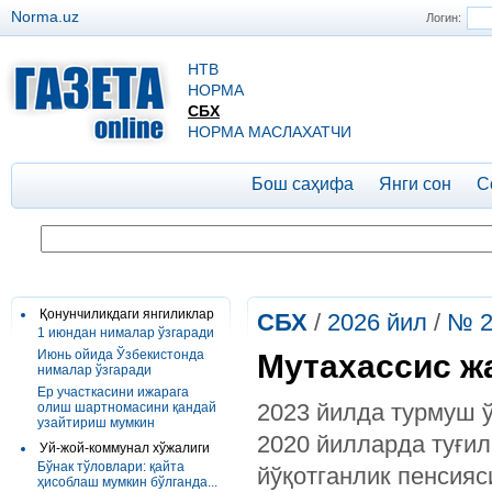
Norma.uz
Логин:
НТВ
НОРМА
СБХ
НОРМА МАСЛАХАТЧИ
Бош саҳифа
Янги сон
С
Қонунчиликдаги янгиликлар
СБХ
/
2026 йил
/
№ 2
1 июндан нималар ўзгаради
Июнь ойида Ўзбекистонда
Мутахассис ж
нималар ўзгаради
Ер участкасини ижарага
2023 йилда турмуш ў
олиш шартномасини қандай
узайтириш мумкин
2020 йилларда туғил
Уй-жой-коммунал хўжалиги
Бўнак тўловлари: қайта
йўқотганлик пенсияс
ҳисоблаш мумкин бўлганда...