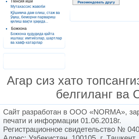
Пенсия иши
Рекомендовать другу
Мутахассис жавоби
Қўшимча дам олиш, стаж ва
ўқиш, беморни парвариш
қилиш вақти ҳақида...
Божхона
Божхона ҳудудида қайта
ишлаш: имтиёзлар, шартлар
ва хавф-хатарлар
Агар сиз хато топсанг
белгиланг ва C
Сайт разработан в ООО «NORMA», заре
печати и информации 01.06.2018г.
Регистрационное свидетельство № 040
Адрес: Узбекистан, 100105, г. Ташкент,