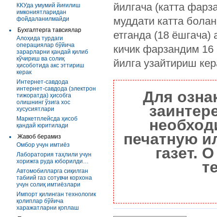
йилгача (катта фарз
ККУда умумий йиғилиш
имкониятларидан
муддати катта болан
фойдаланилмайди
Бухгалтерга тавсиялар
етганда (18 ёшгача)
Алоҳида турдаги
операциялар бўйича
кичик фарзандим 16 
зарарларни қандай қилиб
кўчириш ва солиқ
йилга узайтириш ке
ҳисоботида акс эттириш
керак
Интернет-савдода
интернет-савдода (электрон
Для озна
тижоратда) ҳисобга
олишнинг ўзига хос
заинтер
хусусиятлари
Маркетплейсда ҳисоб
необход
қандай юритилади
печатную и
Жавоб берамиз
Омбор учун имтиёз
газет. 
Лаборатория таҳлили учун
хорижга руда юборилди…
т
Автомобилларга сиқилган
табиий газ сотувчи корхона
учун солиқ имтиёзлари
Импорт қилинган технологик
қолиплар бўйича
харажатларни қоплаш